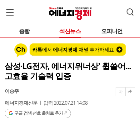
종합
섹션뉴스
오피니언
삼성·LG전자, 에너지위너상' 휩쓸어...
고효율 기술력 입증
이승주
가
에너지경제신문
입력 2022.07.21 14:08
구글 검색 선호 출처로 추가