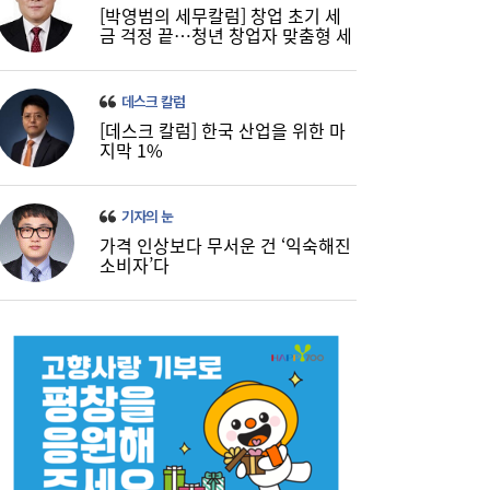
[박영범의 세무칼럼] 창업 초기 세
금 걱정 끝…청년 창업자 맞춤형 세
정 지원 확대
데스크 칼럼
[데스크 칼럼] 한국 산업을 위한 마
지막 1%
기자의 눈
가격 인상보다 무서운 건 ‘익숙해진
소비자’다