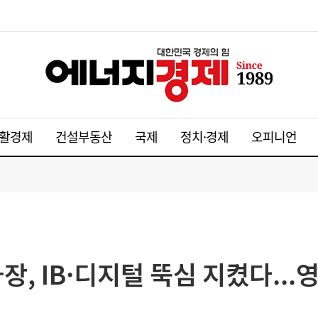
활경제
건설부동산
국제
정치·경제
오피니언
, IB·디지털 뚝심 지켰다...