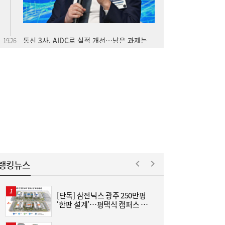
통신 3사, AIDC로 실적 개선…남은 과제는
19:26
‘수익성’
금호석화, 2분기 영업익 5배 급증…3분기 수
19:24
익성은 ‘글쎄’
랭킹뉴스
[단독] 삼전닉스 광주 250만평
[
‘한판 설계’…평택식 캠퍼스 들
격
어선다
진에어, 2Q 영업손실 731억…고유가 덫에
19:20