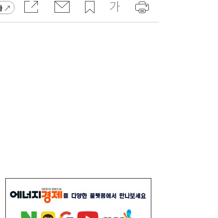
가
SK하이닉스 54조 베팅…용인엔 D램, 청주는
19:38
낸드
롯데케미칼, 2분기 흑자 전환…첨단소재·정
19:35
밀화학 ‘쌍끌이’