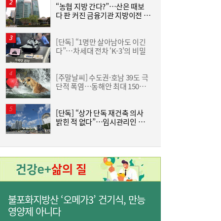
“농협 지방 간다?”…산은 때보
“
‘적자 전환’
다 판 커진 금융기관 지방이전 논
하
란
크
[단독] “1명만 살아남아도 이긴
한
다”…차세대 전차 ‘K-3’의 비밀
기
[주말날씨] 수도권·호남 39도 극
단적 폭염…동해안 최대 150㎜
즈
우리은행, 전북 해상풍력 발전사업에 생산적
17:42
폭우 비상
금융 투입
[단독] “상가 단독 재건축 의사
밝힌 적 없다”…임시관리인 답
분
변에 올림픽선수촌 공방 새 국면
불포화지방산 ‘오메가3’ 건기식, 만능
영양제 아니다