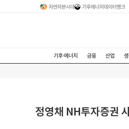
자연자본시대
기후에너지데이터뱅크
기후·에너지
금융
산업
생
정영채 NH투자증권 사장