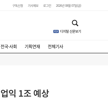
구독신청
기사제보
로그인
2026년 08월 07일(금)
서울시 “정비사업 31만가구 착공해도 이주대
21:01
디지털 신문보기
란 없다”…정부에 규제완화 촉구
전국·사회
기획연재
전체기사
TS, 제주공항에서 교통안전·항공보안 캠페
20:59
인…‘오늘도 무사고’
영업익 1조 예상