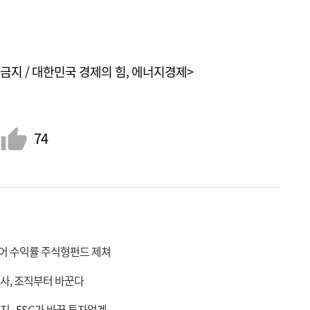
금지 / 대한민국 경제의 힘, 에너지경제>
74
올들어 수익률 주식형펀드 제쳐
금융사, 조직부터 바꾼다
...ESG가 바꾼 투자업계