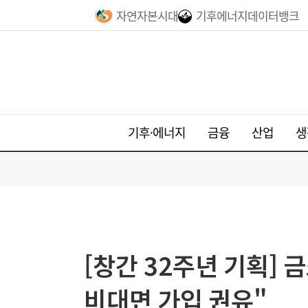
자연자본시대
기후에너지데이터뱅크
기후·에너지
금융
산업
생
[창간 32주년 기획] 
비대면 가입 권유"