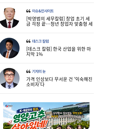
이슈&인사이트
[박영범의 세무칼럼] 창업 초기 세
금 걱정 끝…청년 창업자 맞춤형 세
정 지원 확대
데스크 칼럼
[데스크 칼럼] 한국 산업을 위한 마
지막 1%
코스피, 반도체 차익실현에 4%대 급락…코
16:21
스닥은 800선 지켜내[마감시황]
기자의 눈
가격 인상보다 무서운 건 ‘익숙해진
소비자’다
LH 사장, 주택공급 속도전 위해 “보상 임시
16:18