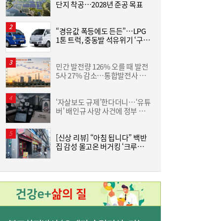
단지 착공…2028년 준공 목표
“경유값 폭등에도 든든”…LPG
동
1톤 트럭, 중동발 석유위기 ‘구원
화
투수’
6
[여전사 풍향계] KB국민카드, ‘유스클럽 체크
16:35
카드’ 20만장 돌파外
민간 발전량 126% 오를 때 발전
“
5사 27% 감소…통합발전사 출
미
범으로 진검승부 예고
‘자살보도 규제’한다더니…‘유튜
버’ 배인규 사망 사건에 정부 대
산
책 맹점 드러났다
[신상 리뷰] “아침 됩니다” 백반
[
집 감성 몰고온 버거킹 ‘크루아상
위치’
3