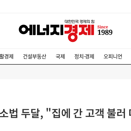
활경제
건설부동산
국제
정치·경제
오피니언
금소법 두달, "집에 간 고객 불