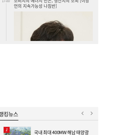
아스트로마, 인도네시아 탄소포집 시장 진출
16:52
랭킹뉴스
국내 최대 400MW 해남 태양광
L