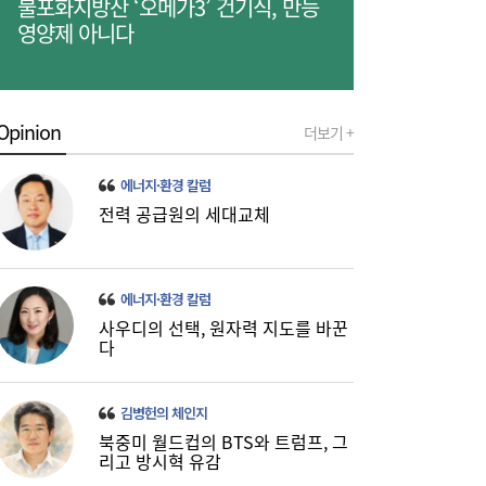
불포화지방산 ‘오메가3’ 건기식, 만능
영양제 아니다
Opinion
더보기 +
[금융권 풍향계] 취약계층 금융 접근성↑...기
16:32
업은행, 비대면 햇살론 출시 外
에너지·환경 칼럼
전력 공급원의 세대교체
에너지·환경 칼럼
사우디의 선택, 원자력 지도를 바꾼
다
미·중에 로봇 패권 안 뺏긴다…현대차, “‘글로
16:26
김병헌의 체인지
벌 로봇 파운드리’ 구축할 것”
북중미 월드컵의 BTS와 트럼프, 그
리고 방시혁 유감