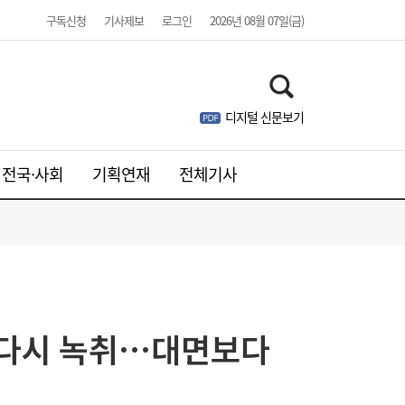
구독신청
기사제보
로그인
2026년 08월 07일(금)
디지털 신문보기
전국·사회
기획연재
전체기사
웹젠, 2분기 영업익 8.4%↓…신작은 내년에
21:41
나
러 다시 녹취…대면보다