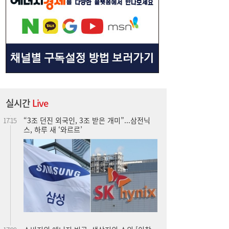
“3조 던진 외국인, 3조 받은 개미”...삼전닉
17:15
스, 하루 새 ‘와르르’
실시간
Live
소비지의 에너지 빈곤, 생산지의 소외 [이창
17:00
언의 지속가능성 나침반]