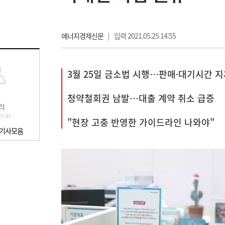
에너지경제신문
|
입력 2021.05.25 14:55
3월 25일 금소법 시행…판매·대기시간 
청약철회권 남발…대출 계약 취소 급증
리
n.kr
"현장 고충 반영한 가이드라인 나와야"
 기사모음