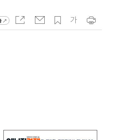
주니어 패션 매거진 ‘크레센도’ 8월호, 교보문
17:20
가
고 잡지 일간베스트 10위