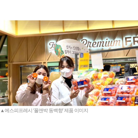
▲에스피프레시 ‘폴앤박 동백향’ 제품 이미지