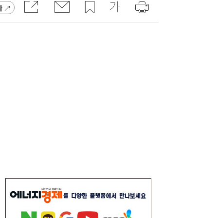
가
李대통령, 6시간 부동산 회의…“용산, 서울시
21:32
와 협의해야” 공급대책 속도
서울시 “정비사업 31만가구 착공해도 이주대
21:01
란 없다”…정부에 규제완화 촉구