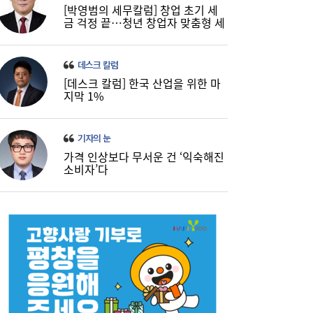
[박영범의 세무칼럼] 창업 초기 세
금 걱정 끝…청년 창업자 맞춤형 세
정 지원 확대
데스크 칼럼
[데스크 칼럼] 한국 산업을 위한 마
지막 1%
기자의 눈
가격 인상보다 무서운 건 ‘익숙해진
소비자’다