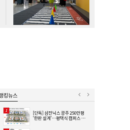
SK하이닉스 54조 베팅…용인엔 D램, 청주는
19:38
낸드
롯데케미칼, 2분기 흑자 전환…첨단소재·정
19:35
밀화학 ‘쌍끌이’
랭킹뉴스
[단독] 삼전닉스 광주 250만평
[
‘한판 설계’…평택식 캠퍼스 들
어선다