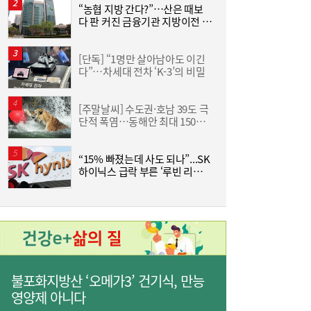
“농협 지방 간다?”…산은 때보
[
다 판 커진 금융기관 지방이전 논
격
사상 최대 실적 이어가는 SK하이닉스…분기
19:32
란
배당 375원
[단독] “1명만 살아남아도 이긴
한
다”…차세대 전차 ‘K-3’의 비밀
기
[주말날씨] 수도권·호남 39도 극
단적 폭염…동해안 최대 150㎜
즈
폭우 비상
“15% 빠졌는데 사도 되나”...SK
하이닉스 급락 부른 ‘루빈 리스
분
크’
통신 3사, AIDC로 실적 개선…남은 과제는
19:26
‘수익성’
불포화지방산 ‘오메가3’ 건기식, 만능
영양제 아니다