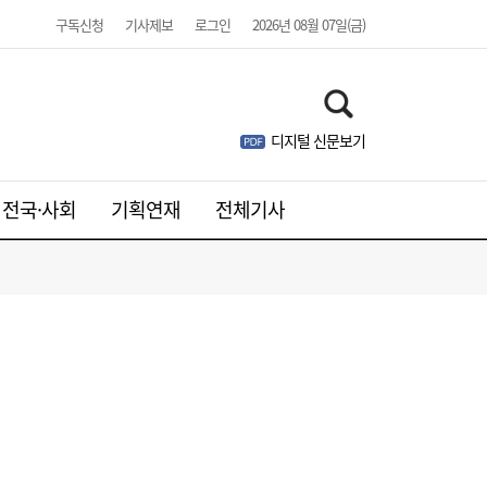
구독신청
기사제보
로그인
2026년 08월 07일(금)
디지털 신문보기
전국·사회
기획연재
전체기사
[단독]진원생명과학, 출자자도 몰랐던 제3자
21:46
배정 유증…허위 공시 우려도