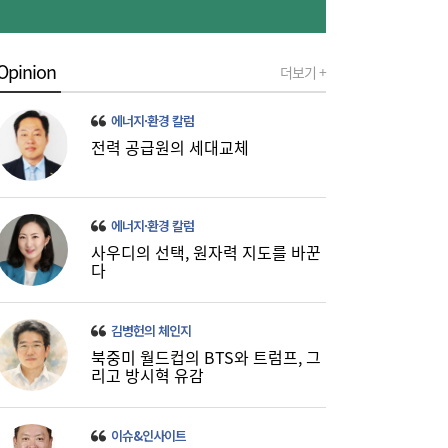
Opinion
더보기 +
금호석화, 2분기 영업익 5배 급증…3분기 수
19:24
익성은 ‘글쎄’
에너지·환경 칼럼
전력 공급원의 세대교체
에너지·환경 칼럼
사우디의 선택, 원자력 지도를 바꾼
다
진에어, 2Q 영업손실 731억…고유가 덫에
19:20
‘적자 전환’
김병헌의 체인지
북중미 월드컵의 BTS와 트럼프, 그
리고 방시혁 유감
이슈&인사이트