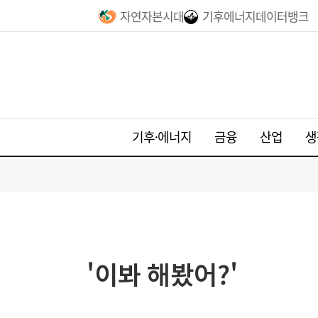
자연자본시대
기후에너지데이터뱅크
기후·에너지
금융
산업
생
'이봐 해봤어?'