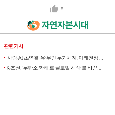
8
관련기사
‘사람-AI 초연결’ 유·무인 무기체계, 미래전장 지배한다 [창간기획]
K-조선, ‘무탄소 항해’로 글로벌 해상 룰 바꾼다 [창간기획]