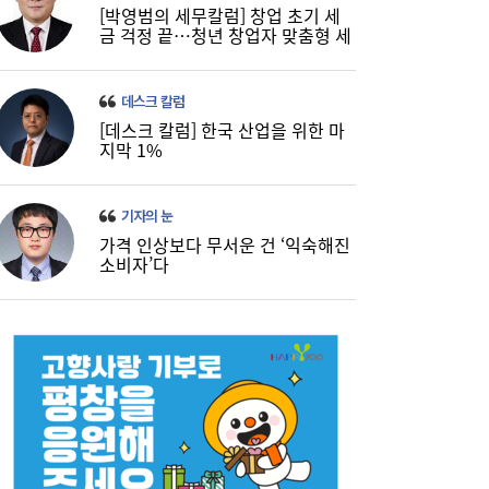
‘흥국·한화·한투’ 3파전...KDB생명 매각,
10:21
[박영범의 세무칼럼] 창업 초기 세
5000억 간극 좁힐까
금 걱정 끝…청년 창업자 맞춤형 세
정 지원 확대
데스크 칼럼
[데스크 칼럼] 한국 산업을 위한 마
지막 1%
기자의 눈
가격 인상보다 무서운 건 ‘익숙해진
소비자’다