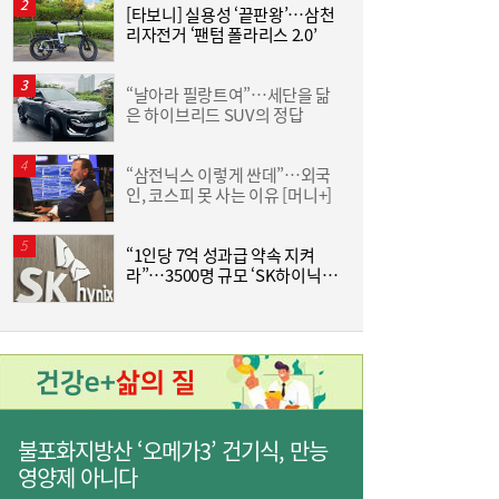
“삼전닉스 이렇게 싼데”…외국인, 코스피 못
12:05
[타보니] 실용성 ‘끝판왕’…삼천
사는 이유 [머니+]
리자전거 ‘팬텀 폴라리스 2.0’
이
“날아라 필랑트여”…세단을 닮
‘
은 하이브리드 SUV의 정답
생
“삼전닉스 이렇게 싼데”…외국
‘
인, 코스피 못 사는 이유 [머니+]
K
“1인당 7억 성과급 약속 지켜
섭
라”…3500명 규모 ‘SK하이닉스
물
홍소영 병무청장 “男 면제 연령 ‘43세 상향’
11:04
통합 노조’ 추진
후
포함 전방위 징집률↑…여성 징병, 검토 안
해”
불포화지방산 ‘오메가3’ 건기식, 만능
영양제 아니다