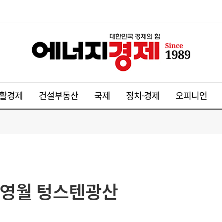
활경제
건설부동산
국제
정치·경제
오피니언
과 영월 텅스텐광산