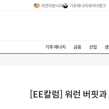
자연자본시대
기후에너지데이터뱅크
기후·에너지
금융
산업
생
[EE칼럼] 워런 버핏