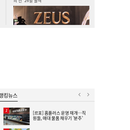
“날아라 필랑트여”…세단을 닮은 하이브리드
12:11
SUV의 정답
랭킹뉴스
[르포] 홈플러스 운영 재개…직
홍
원들, 매대 물품 채우기 ‘분주’
‘
↑