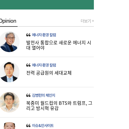
Opinion
더보기 +
에너지·환경 칼럼
발전사 통합으로 새로운 에너지 시
대 열어야
에너지·환경 칼럼
전력 공급원의 세대교체
나란히 대출 키웠지만…희비 갈린 ‘카뱅·케
10:26
뱅’, 비이자 동력 승부수
김병헌의 체인지
북중미 월드컵의 BTS와 트럼프, 그
리고 방시혁 유감
이슈&인사이트