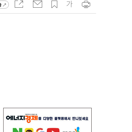
가
‘파죽지세’ 김민석, 강원·TK도 삼켰다…정청
19:24
래와 누적 격차 1.48%p ‘초박빙’
[속보] 김민석, 민주당 전당대회 강원·TK 합
18:26
산 당원 투표 승리
하반기 은행권 기관영업 승부처 열렸다…인
17:03
천시금고 수성전에 ‘이목’