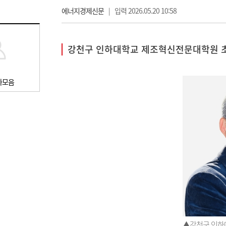
에너지경제신문
|
입력 2026.05.20 10:58
강천구 인하대학교 제조혁신전문대학원 
사모음
▲강천구 인하