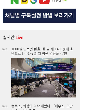
실시간
Live
1600원 넘보던 환율, 한 달 새 1400원대 초
14:09
반으로↓…1~7월 월 평균 변동폭 47원
컴투스, 회심의 역작 내놨다…‘제우스: 오만
14:00
의 신’ 26일 출격