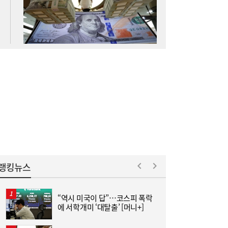
李대통령, ISA·‘주가 누르기 방지법’ 재검토
16:03
지시…여야 엇갈린 반응
랭킹뉴스
“역시 미국이 답”…코스피 폭락
“
에 서학개미 ‘대탈출’ [머니+]
받
김민석 “갈등 제로” vs 정청래 “한 번 배신하
14:24