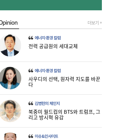
Opinion
더보기 +
에너지·환경 칼럼
전력 공급원의 세대교체
이쯤되면 ‘내홍위’…국힘 윤리위원 또 사퇴,
11:15
윤리위 내부 갈등 확산
에너지·환경 칼럼
사우디의 선택, 원자력 지도를 바꾼
다
김병헌의 체인지
북중미 월드컵의 BTS와 트럼프, 그
리고 방시혁 유감
이슈&인사이트