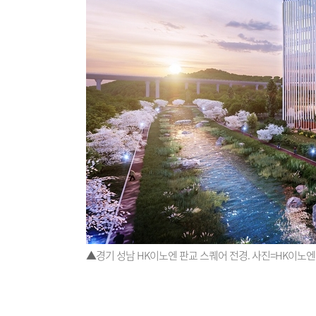
▲경기 성남 HK이노엔 판교 스퀘어 전경. 사진=HK이노엔