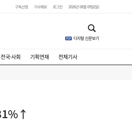
구독신청
기사제보
로그인
2026년 08월 09일(일)
디지털 신문보기
전국·사회
기획연재
전체기사
김민석, 제주·인천 경선 모두 1위…누적 득표
19:36
31%↑
율 정청래 역전