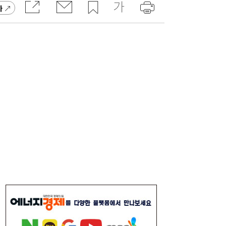
가
[속보] 김민석, 與전당대회 제주·인천 당원투
19:27
표서 승리…2위 정청래·3위 송영길
[송윤주의 부동산생태계] 첫발 뗀 ‘적금주
18:05
택’…주거사다리 기능할까