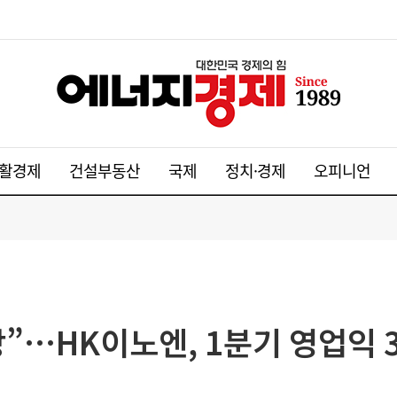
활경제
건설부동산
국제
정치·경제
오피니언
”…HK이노엔, 1분기 영업익 