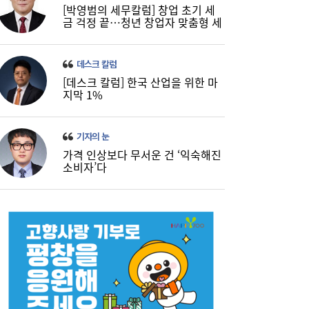
[박영범의 세무칼럼] 창업 초기 세
금 걱정 끝…청년 창업자 맞춤형 세
정 지원 확대
데스크 칼럼
[데스크 칼럼] 한국 산업을 위한 마
지막 1%
기자의 눈
가격 인상보다 무서운 건 ‘익숙해진
소비자’다