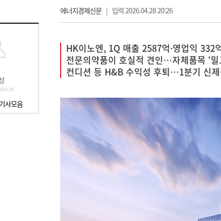
에너지경제신문
|
입력 2026.04.28 20:26
HK이노엔, 1Q 매출 2587억·영업익 332
전문의약품이 호실적 견인…자체품목 ‘밀고
컨디션 등 H&B 수익성 후퇴…1분기 신
성
kn.kr
 기사모음