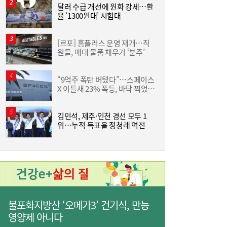
면 또”…제주서 난타전
달러 수급 개선에 원화 강세…환
율 ‘1300원대’ 시험대
[르포] 홈플러스 운영 재개…직
야
원들, 매대 물품 채우기 ‘분주’
단
“9억주 폭탄 버텼다”…스페이스
줄었던 中企 대출, 한 달 만에 반등…5대 은
13:11
X 이틀새 23% 폭등, 바닥 찍었나
원
행, 기업대출 확대
[머니+]
김민석, 제주·인천 경선 모두 1
위…누적 득표율 정청래 역전
불포화지방산 ‘오메가3’ 건기식, 만능
“역시 미국이 답”…코스피 폭락에 서학개미
11:20
영양제 아니다
‘대탈출’ [머니+]