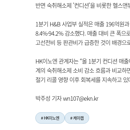
반면 숙취해소제 '컨디션'을 비롯한 헬스앤뷰
1분기 H&B 사업부 실적은 매출 196억원
8.4%·94.2% 감소했다. 매출 대비 큰 
고선전비 등 판관비가 급증한 것이 배경으로
HK이노엔 관계자는 “올 1분기 컨디션 매출이
계의 숙취해소제 소비 감소 흐름과 비교하면
절기 리콜 영향 이후 회복세를 지속하고 있
박주성 기자 wn107@ekn.kr
# HK이노엔
# 케이캡