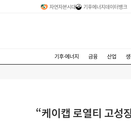
자연자본시대
기후에너지데이터뱅크
기후·에너지
금융
산업
생
“케이캡 로열티 고성장