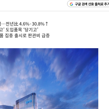
구글 검색 선호 출처로 추
억…전년比 4.6%·30.8%↑
’ 도입품목 ‘당기고’
제품 집중 출시로 판관비 급증