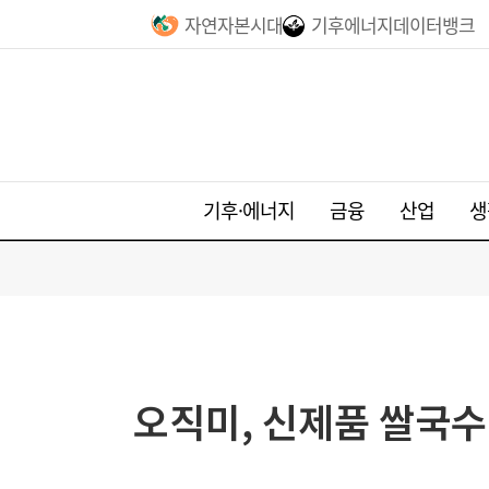
자연자본시대
기후에너지데이터뱅크
기후·에너지
금융
산업
생
오직미, 신제품 쌀국수