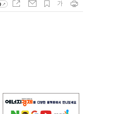
가
[속보] 김민석, 與전당대회 제주·인천 당원투
19:27
표서 승리…2위 정청래·3위 송영길
[송윤주의 부동산생태계] 첫발 뗀 ‘적금주
18:05
택’…주거사다리 기능할까