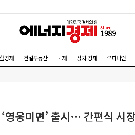
활경제
건설부동산
국제
정치·경제
오피니언
 ‘영웅미면’ 출시… 간편식 시장