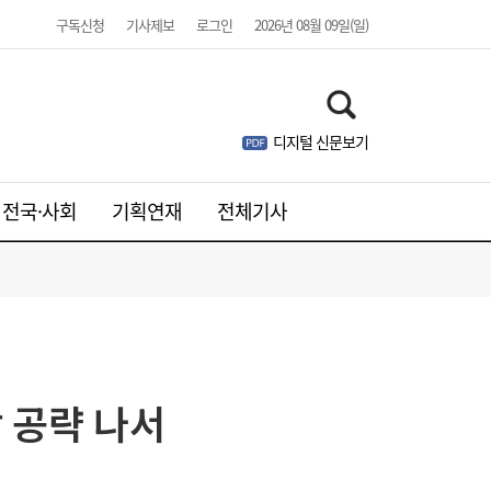
구독신청
기사제보
로그인
2026년 08월 09일(일)
디지털 신문보기
전국·사회
기획연재
전체기사
김민석, 제주·인천 경선 모두 1위…누적 득표
19:36
 공략 나서
율 정청래 역전