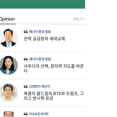
Opinion
더보기 +
에너지·환경 칼럼
전력 공급원의 세대교체
이쯤되면 ‘내홍위’…국힘 윤리위원 또 사퇴,
11:15
윤리위 내부 갈등 확산
에너지·환경 칼럼
사우디의 선택, 원자력 지도를 바꾼
다
김병헌의 체인지
북중미 월드컵의 BTS와 트럼프, 그
리고 방시혁 유감
이슈&인사이트