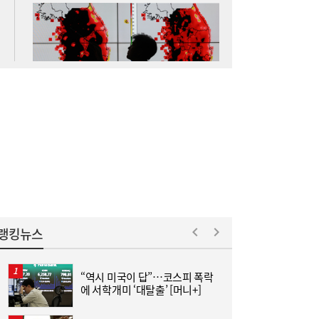
李대통령, ISA·‘주가 누르기 방지법’ 재검토
16:03
지시…여야 엇갈린 반응
랭킹뉴스
“역시 미국이 답”…코스피 폭락
에 서학개미 ‘대탈출’ [머니+]
김민석 “갈등 제로” vs 정청래 “한 번 배신하
14:24