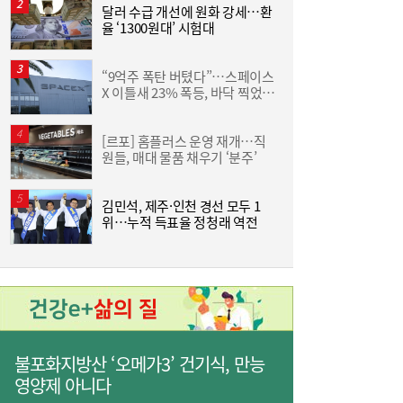
면 또”…제주서 난타전
달러 수급 개선에 원화 강세…환
“
율 ‘1300원대’ 시험대
받
“9억주 폭탄 버텼다”…스페이스
야
X 이틀새 23% 폭등, 바닥 찍었나
단
[머니+]
[르포] 홈플러스 운영 재개…직
줄었던 中企 대출, 한 달 만에 반등…5대 은
13:11
원들, 매대 물품 채우기 ‘분주’
원
행, 기업대출 확대
김민석, 제주·인천 경선 모두 1
위…누적 득표율 정청래 역전
불포화지방산 ‘오메가3’ 건기식, 만능
“역시 미국이 답”…코스피 폭락에 서학개미
11:20
‘대탈출’ [머니+]
영양제 아니다