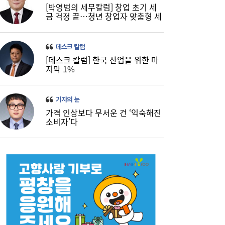
[박영범의 세무칼럼] 창업 초기 세
금 걱정 끝…청년 창업자 맞춤형 세
정 지원 확대
데스크 칼럼
[데스크 칼럼] 한국 산업을 위한 마
지막 1%
기자의 눈
가격 인상보다 무서운 건 ‘익숙해진
소비자’다