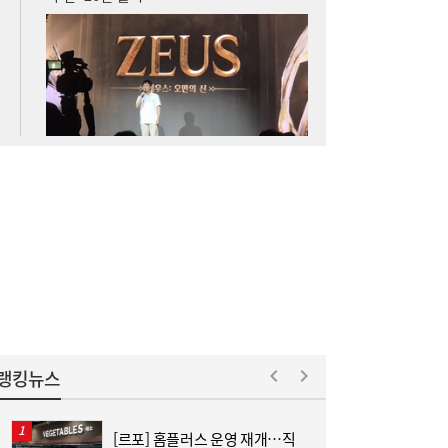
“날아라 필랑트여”…세단을 닮은 하이브리드
12:11
SUV의 정답
“삼전닉스 이렇게 싼데”…외국인, 코스피 못
12:05
사는 이유 [머니+]
랭킹뉴스
[르포] 홈플러스 운영 재개…직
“