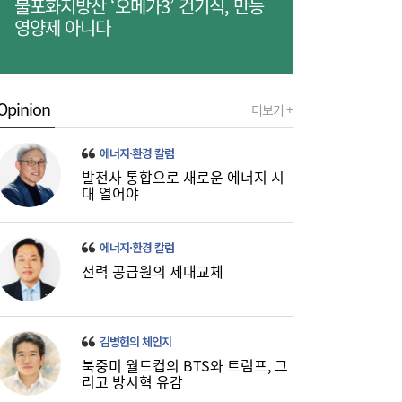
불포화지방산 ‘오메가3’ 건기식, 만능
영양제 아니다
나란히 대출 키웠지만…희비 갈린 ‘카뱅·케
10:26
Opinion
더보기 +
뱅’, 비이자 동력 승부수
에너지·환경 칼럼
발전사 통합으로 새로운 에너지 시
대 열어야
‘흥국·한화·한투’ 3파전...KDB생명 매각,
에너지·환경 칼럼
10:21
5000억 간극 좁힐까
전력 공급원의 세대교체
김병헌의 체인지
북중미 월드컵의 BTS와 트럼프, 그
리고 방시혁 유감