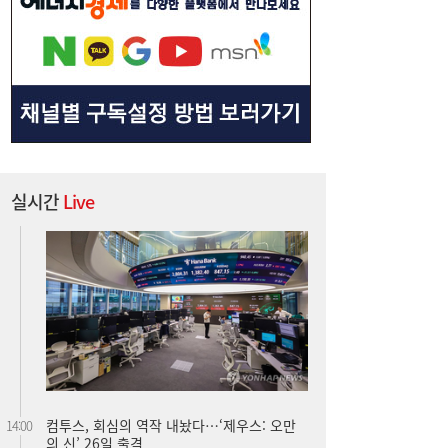
1600원 넘보던 환율, 한 달 새 1400원대 초
14:09
반으로↓…1~7월 월 평균 변동폭 47원
실시간
Live
컴투스, 회심의 역작 내놨다…‘제우스: 오만
14:00
의 신’ 26일 출격