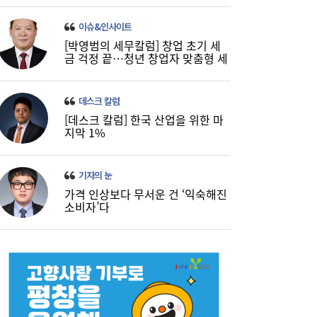
이슈&인사이트
[박영범의 세무칼럼] 창업 초기 세
금 걱정 끝…청년 창업자 맞춤형 세
정 지원 확대
데스크 칼럼
[데스크 칼럼] 한국 산업을 위한 마
지막 1%
‘릴레이 흑자 전환’에도 못 웃는 K석화…변수
기자의 눈
10:19
는 독일 ‘라인강’ 수위
가격 인상보다 무서운 건 ‘익숙해진
소비자’다