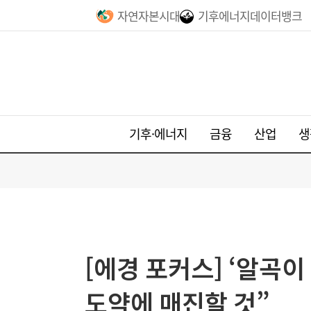
자연자본시대
기후에너지데이터뱅크
기후·에너지
금융
산업
생
[에경 포커스] ‘알곡이
도약에 매진할 것”