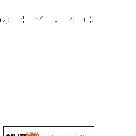
가
[속보] 김민석, 민주당 전당대회 강원·TK 합
18:26
산 당원 투표 승리
하반기 은행권 기관영업 승부처 열렸다…인
17:03
천시금고 수성전에 ‘이목’