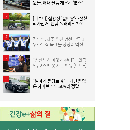
원들, 매대 물품 채우기 ‘분주’
라
통
[타보니] 실용성 ‘끝판왕’…삼천
홍
홍소영 병무청장 “男 면제 연령 ‘43세 상향’
11:04
리자전거 ‘팬텀 폴라리스 2.0’
‘
포함 전방위 징집률↑…여성 징병, 검토 안
↑
해”
김민석, 제주·인천 경선 모두 1
위…누적 득표율 정청래 역전
이
“삼전닉스 이렇게 싼데”…외국
‘
인, 코스피 못 사는 이유 [머니+]
생
“날아라 필랑트여”…세단을 닮
‘
은 하이브리드 SUV의 정답
K