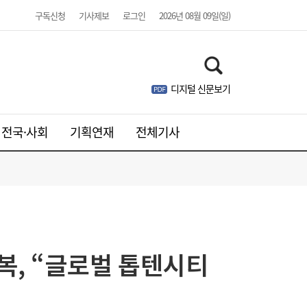
구독신청
기사제보
로그인
2026년 08월 09일(일)
디지털 신문보기
전국·사회
기획연재
전체기사
정복, “글로벌 톱텐시티