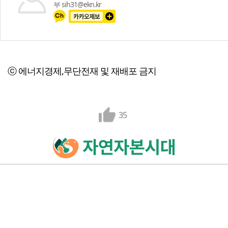
부 sih31@ekn.kr
ⓒ 에너지경제,무단전재 및 재배포 금지
35