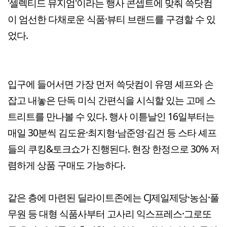
'셀렉티드 뮤지엄'이라는 행사 콘셉트에 맞춰 쓱닷컴
이 엄선한 다채로운 식품·뷰티 브랜드를 구경할 수 있
었다.
입구에 들어서면 가장 먼저 쓱닷컴이 유명 셰프와 손
잡고 내놓은 단독 미식 간편식을 시식할 있는 고메 스
트리트를 만나볼 수 있다. 행사 이튿날인 16일부터는
매일 30분씩 김도윤·최지형·남준영·김건 등 스타 셰프
들의 쿠킹&토크쇼가 진행된다. 현장 한정으로 30% 저
렴하게 상품 구매도 가능하다.
같은 층에 마련된 딜라이트존에는 CJ제일제당·농심·풀
무원 등 대형 식품사부터 고사리 익스프레스·그로또