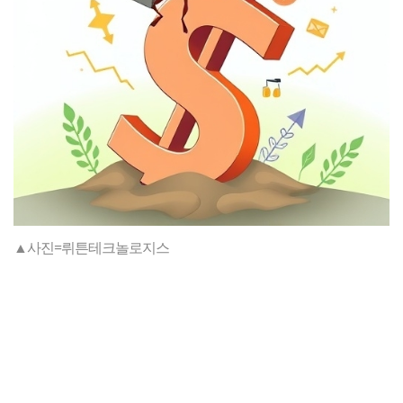
▲사진=뤼튼테크놀로지스