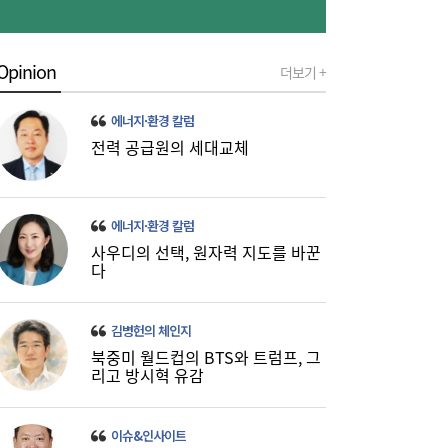
Opinion
더보기 +
[금융권 풍향계] 취약계층 금융 접근성↑...기
16:32
업은행, 비대면 햇살론 출시 外
에너지·환경 칼럼
전력 공급원의 세대교체
에너지·환경 칼럼
사우디의 선택, 원자력 지도를 바꾼
다
미·중에 로봇 패권 안 뺏긴다…현대차, “‘글로
16:26
벌 로봇 파운드리’ 구축할 것”
김병헌의 체인지
북중미 월드컵의 BTS와 트럼프, 그
리고 방시혁 유감
이슈&인사이트