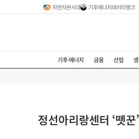
자연자본시대
기후에너지데이터뱅크
기후·에너지
금융
산업
생
정선아리랑센터 ‘뗏꾼’