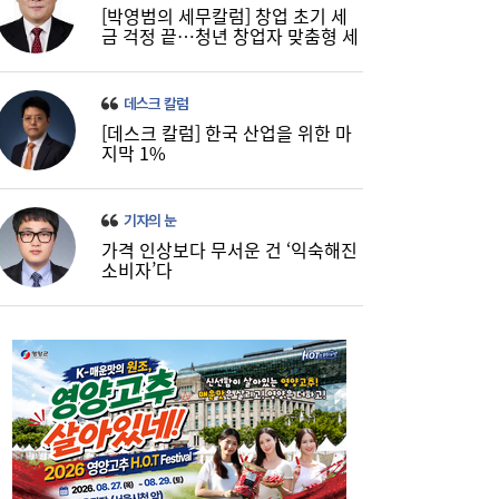
[박영범의 세무칼럼] 창업 초기 세
금 걱정 끝…청년 창업자 맞춤형 세
정 지원 확대
데스크 칼럼
[데스크 칼럼] 한국 산업을 위한 마
코스피, 반도체 차익실현에 4%대 급락…코
16:21
지막 1%
스닥은 800선 지켜내[마감시황]
기자의 눈
가격 인상보다 무서운 건 ‘익숙해진
소비자’다
LH 사장, 주택공급 속도전 위해 “보상 임시
16:18
직, 정규직보다 더 많이 주겠다”