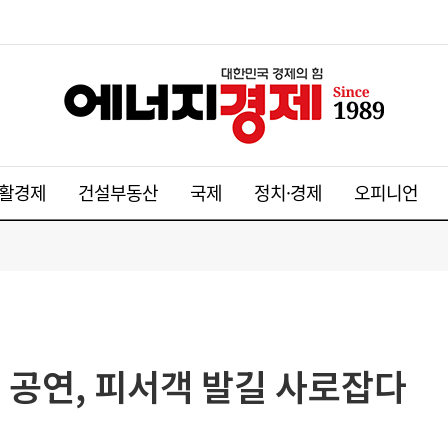
활경제
건설부동산
국제
정치·경제
오피니언
 공연, 피서객 발길 사로잡다