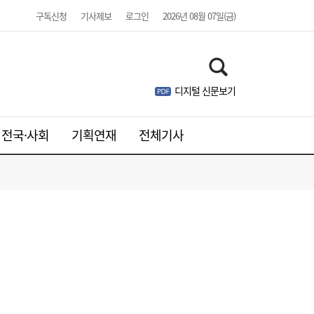
구독신청
기사제보
로그인
2026년 08월 07일(금)
디지털 신문보기
웹젠, 2분기 영업익 8.4%↓…신작은 내년에
21:41
나
전국·사회
기획연재
전체기사
주니어 패션 매거진 ‘크레센도’ 8월호, 교보문
17:20