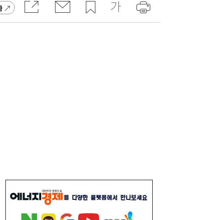
고 잡지 일간베스트 10위
가
“3조 던진 외국인, 3조 받은 개미”...삼전닉
17:15
스, 하루 새 ‘와르르’