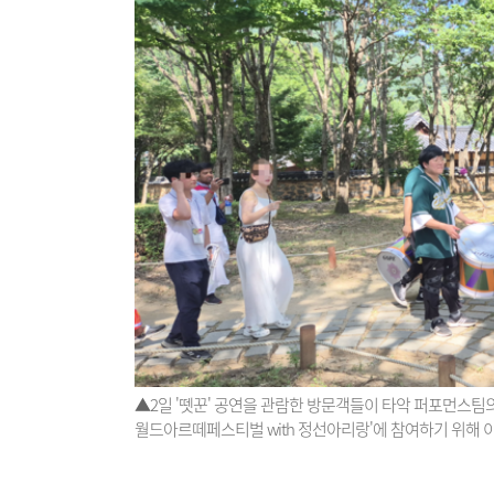
▲2일 '뗏꾼' 공연을 관람한 방문객들이 타악 퍼포먼스팀의
월드아르떼페스티벌 with 정선아리랑'에 참여하기 위해 