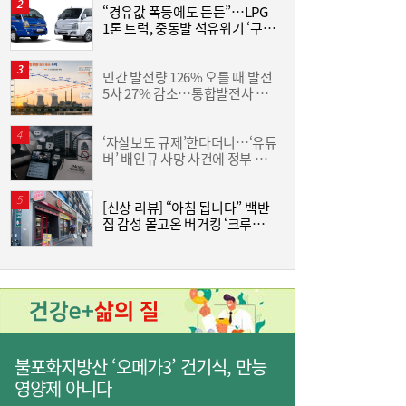
“경유값 폭등에도 든든”…LPG
1톤 트럭, 중동발 석유위기 ‘구원
산
[여전사 풍향계] KB국민카드, ‘유스클럽 체크
16:35
투수’
카드’ 20만장 돌파外
민간 발전량 126% 오를 때 발전
동
5사 27% 감소…통합발전사 출
화
범으로 진검승부 예고
6
‘자살보도 규제’한다더니…‘유튜
“
버’ 배인규 사망 사건에 정부 대
미
책 맹점 드러났다
[신상 리뷰] “아침 됩니다” 백반
[
집 감성 몰고온 버거킹 ‘크루아상
위치’
3
불포화지방산 ‘오메가3’ 건기식, 만능
영양제 아니다