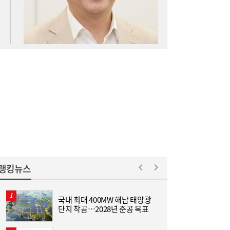
아스트로마, 인도네시아 탄소포집 시장 진출
16:52
랭킹뉴스
국내 최대 400MW 해남 태양광
L
단지 착공…2028년 준공 목표