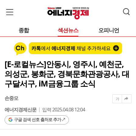
종합
섹션뉴스
오피니언
[E-로컬뉴스]안동시, 영주시, 예천군,
의성군, 봉화군, 경북문화관광공사, 대
구달서구, iM금융그룹 소식
손중모
가
에너지경제신문
입력 2025.04.08 12:04
구글 검색 선호 출처로 추가