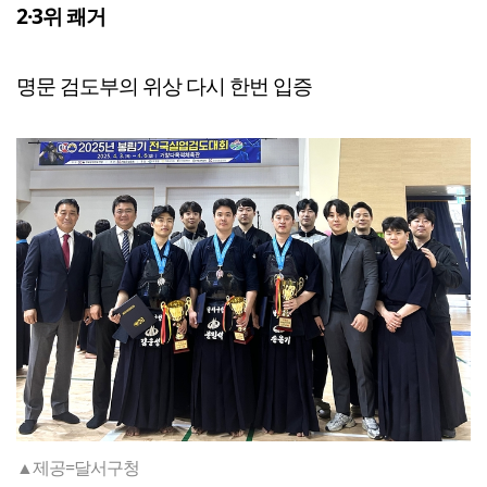
2·3위 쾌거
명문 검도부의 위상 다시 한번 입증
▲제공=달서구청