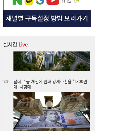
실시간
Live
달러 수급 개선에 원화 강세…환율 ‘1300원
17:05
대’ 시험대
“40도 폭염에 쓰러지면”...나도 받을 수 있는
16:06
보험금 있다