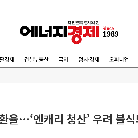
활경제
건설부동산
국제
정치·경제
오피니언
환율…‘엔캐리 청산’ 우려 불