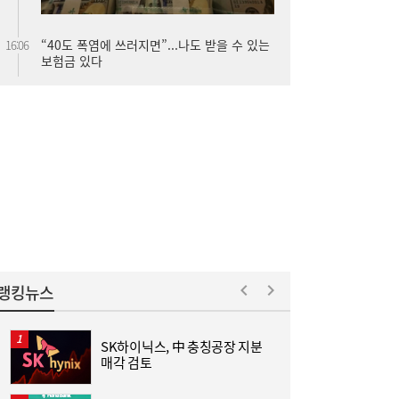
李대통령, ISA·‘주가 누르기 방지법’ 재검토
16:03
지시…여야 엇갈린 반응
랭킹뉴스
SK하이닉스, 中 충칭공장 지분
김
매각 검토
김민석 “갈등 제로” vs 정청래 “한 번 배신하
14:24