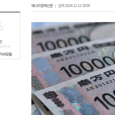
에너지경제신문
|
입력 2024.12.12 18:09
준
@ekn.kr
 기사모음