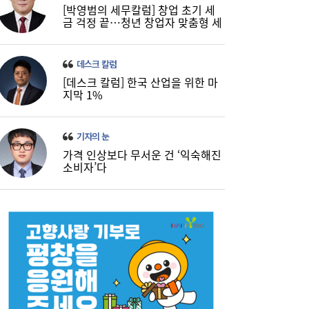
[박영범의 세무칼럼] 창업 초기 세
금 걱정 끝…청년 창업자 맞춤형 세
정 지원 확대
데스크 칼럼
[데스크 칼럼] 한국 산업을 위한 마
지막 1%
기자의 눈
가격 인상보다 무서운 건 ‘익숙해진
소비자’다