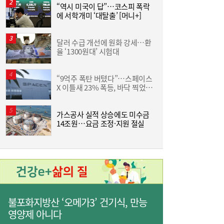
면 또”…제주서 난타전
“역시 미국이 답”…코스피 폭락
야
에 서학개미 ‘대탈출’ [머니+]
단
달러 수급 개선에 원화 강세…환
“
율 ‘1300원대’ 시험대
받
“9억주 폭탄 버텼다”…스페이스
줄었던 中企 대출, 한 달 만에 반등…5대 은
13:11
X 이틀새 23% 폭등, 바닥 찍었나
원
행, 기업대출 확대
[머니+]
가스공사 실적 상승에도 미수금
14조원…요금 조정·지원 절실
인
불포화지방산 ‘오메가3’ 건기식, 만능
“역시 미국이 답”…코스피 폭락에 서학개미
11:20
영양제 아니다
‘대탈출’ [머니+]