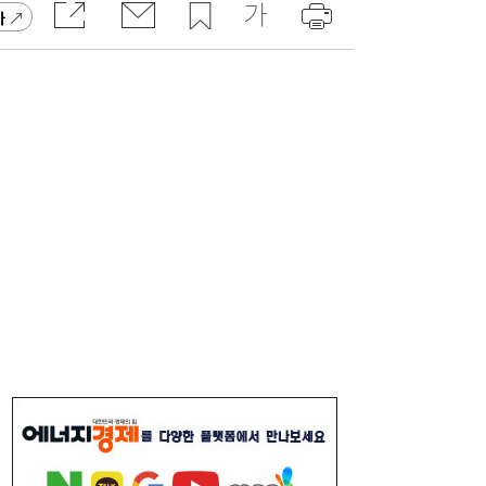
가
[속보] 김민석, 與전당대회 제주·인천 당원투
19:27
표서 승리…2위 정청래·3위 송영길
[송윤주의 부동산생태계] 첫발 뗀 ‘적금주
18:05
택’…주거사다리 기능할까