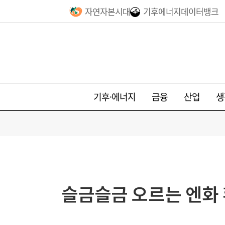
자연자본시대
기후에너지데이터뱅크
기후·에너지
금융
산업
생
슬금슬금 오르는 엔화 