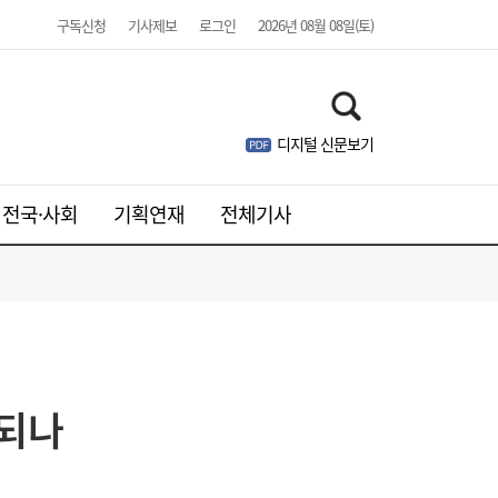
구독신청
기사제보
로그인
2026년 08월 08일(토)
디지털 신문보기
전국·사회
기획연재
전체기사
김민석, 제주·인천 경선 모두 1위…누적 득표
19:36
식되나
율 정청래 역전