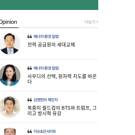
Opinion
더보기 +
에너지·환경 칼럼
전력 공급원의 세대교체
이쯤되면 ‘내홍위’…국힘 윤리위원 또 사퇴,
11:15
윤리위 내부 갈등 확산
에너지·환경 칼럼
사우디의 선택, 원자력 지도를 바꾼
다
김병헌의 체인지
북중미 월드컵의 BTS와 트럼프, 그
리고 방시혁 유감
이슈&인사이트