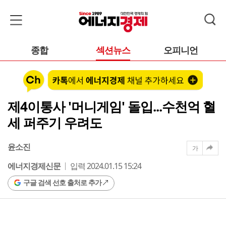
종합
섹션뉴스
오피니언
제4이통사 '머니게임' 돌입...수천억 혈
세 퍼주기 우려도
윤소진
가
에너지경제신문
입력 2024.01.15 15:24
구글 검색 선호 출처로 추가