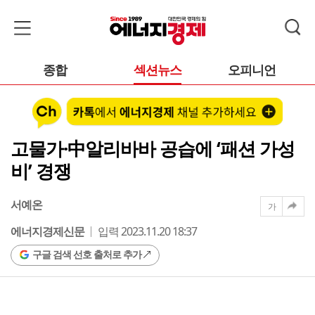
종합
섹션뉴스
오피니언
고물가·中알리바바 공습에 ‘패션 가성
비’ 경쟁
서예온
가
에너지경제신문
입력 2023.11.20 18:37
구글 검색 선호 출처로 추가