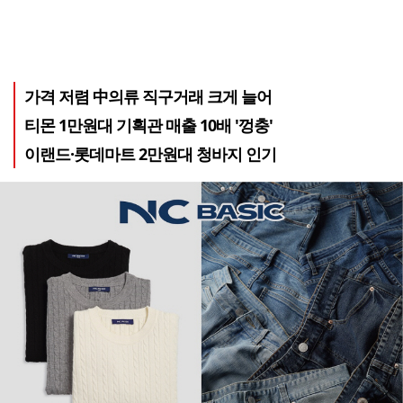
가격 저렴 中의류 직구거래 크게 늘어
티몬 1만원대 기획관 매출 10배 '껑충'
이랜드·롯데마트 2만원대 청바지 인기