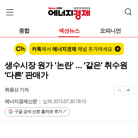
종합
섹션뉴스
오피니언
생수시장 원가 '논란' … ‘같은’ 취수원
‘다른’ 판매가
최용선 기자
가
에너지경제신문
입력 2015.07.30 18:15
구글 검색 선호 출처로 추가