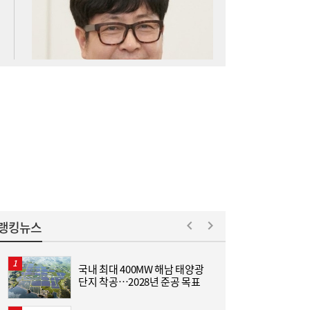
아스트로마, 인도네시아 탄소포집 시장 진출
16:52
랭킹뉴스
국내 최대 400MW 해남 태양광
[
단지 착공…2028년 준공 목표
집
위