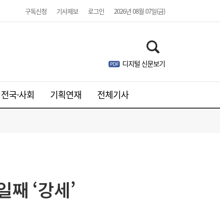
구독신청
기사제보
로그인
2026년 08월 07일(금)
디지털 신문보기
웹젠, 2분기 영업익 8.4%↓…신작은 내년에
21:41
나
전국·사회
기획연재
전체기사
일째 ‘강세’
주니어 패션 매거진 ‘크레센도’ 8월호, 교보문
17:20