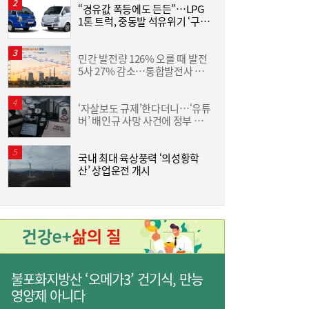
“경유값 폭등에도 든든”…LPG
L
1톤 트럭, 중동발 석유위기 ‘구원
[여전사 풍향계] KB국민카드, ‘유스클럽 체크
16:35
투수’
카드’ 20만장 돌파外
민간 발전량 126% 오를 때 발전
동
5사 27% 감소…통합발전사 출
화
범으로 진검승부 예고
6
‘자살보도 규제’한다더니…‘유튜
“
버’ 배인규 사망 사건에 정부 대
미
책 맹점 드러났다
국내 최대 육상풍력 ‘의성황학
[
산’ 상업운전 개시
3
불포화지방산 ‘오메가3’ 건기식, 만능
영양제 아니다