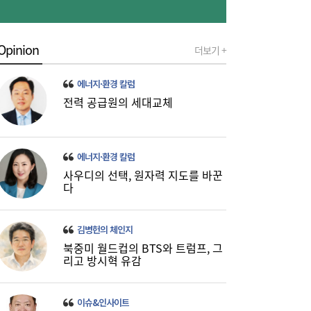
Opinion
더보기 +
[금융권 풍향계] 취약계층 금융 접근성↑...기
16:32
업은행, 비대면 햇살론 출시 外
에너지·환경 칼럼
전력 공급원의 세대교체
에너지·환경 칼럼
사우디의 선택, 원자력 지도를 바꾼
다
미·중에 로봇 패권 안 뺏긴다…현대차, “‘글로
16:26
벌 로봇 파운드리’ 구축할 것”
김병헌의 체인지
북중미 월드컵의 BTS와 트럼프, 그
리고 방시혁 유감
이슈&인사이트