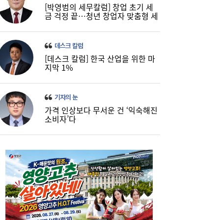
[박영범의 세무칼럼] 창업 초기 세
금 걱정 끝…청년 창업자 맞춤형 세
정 지원 확대
데스크 칼럼
[데스크 칼럼] 한국 산업을 위한 마
코스피, 반도체 차익실현에 4%대 급락…코
16:21
지막 1%
스닥은 800선 지켜내[마감시황]
기자의 눈
가격 인상보다 무서운 건 ‘익숙해진
소비자’다
LH 사장, 주택공급 속도전 위해 “보상 임시
16:18
직, 정규직보다 더 많이 주겠다”