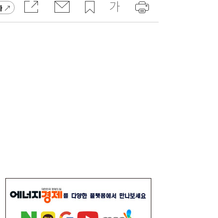
고 잡지 일간베스트 10위
가
“3조 던진 외국인, 3조 받은 개미”...삼전닉
17:15
스, 하루 새 ‘와르르’