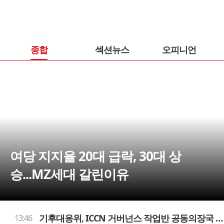
종합
섹션뉴스
오피니언
여당 지지율 20대 급락, 30대 상
승...MZ세대 갈린이유
기후대응위, ICCN 거버넌스 작업반 공동의장국 수임
13:46