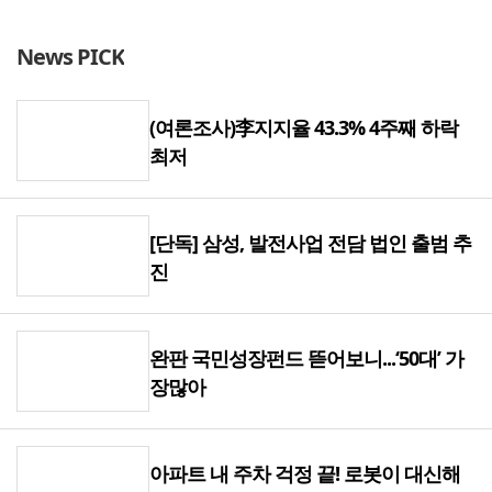
유니슨, 제주 어름비풍력발전소와 20년 O&M 계약
13:46
News PICK
수도권매립지관리공사 사장 공모…미래 성장동력 발굴 적임자 찾는다
13:45
(여론조사)李지지율 43.3% 4주째 하락
신창재 “설계사 수수료 분급, 생명보험산업 정상화 계기”
13:35
최저
“외환보유액 아껴라”…한국 등 아시아, ‘환율 방어’ 공식 바꿨다 [이슈+]
11:51
[단독] 삼성, 발전사업 전담 법인 출범 추
수소선박 전환 시 연 390조원 편익…문제는 수소 공급망과 인프라
11:25
진
친환경 산업 국내생산세액공제, 기후위기 대응의 필요조건 [이원희의 기후兵法]
11:21
완판 국민성장펀드 뜯어보니...‘50대’ 가
완판된 국민성장펀드, 뜯어보니...2030보다 ‘50대’ 더 담았다
11:06
장많아
삼성, AI-RAN으로 최적 주파수 선택…미래 통신 한발 앞
10:38
아파트 내 주차 걱정 끝! 로봇이 대신해
‘좀비기업’ 전락, 주주에 손…200억원 유상증자[하이퍼코퍼레이션: 이상석과 동행자들-①]
10:18