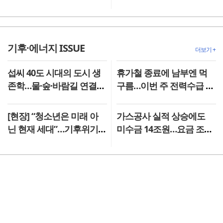
익 모색
영륜 KB증권 WM영업본부
장
기후·에너지 ISSUE
더보기 +
섭씨 40도 시대의 도시 생
휴가철 종료에 남부엔 먹
존학…물·숲·바람길 연결해
구름…이번 주 전력수급 최
야 산다[기후 신호등]
대 위기
[현장] “청소년은 미래 아
가스공사 실적 상승에도
닌 현재 세대”…기후위기·
미수금 14조원…요금 조정·
물 해법 제시한 18개국 청
지원 절실
소년들