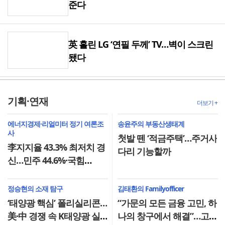
준다
英 홀린 LG ‘연필 두께’ TV…벽이 스크린
됐다
기획·연재
더보기 +
에너지경제·리얼미터 정기 여론조
송윤주의 부동산생태계
사
첫발 뗀 ‘적금주택’…주거사
李지지율 43.3% 최저치 경
다리 기능할까
신…민주 44.6%·국힘
37.6%
정승현의 소재 탐구
김태환의 Familyofficer
‘태양광 핵심’ 폴리실리콘…
“가문의 모든 금융 고민, 하
美·中 경쟁 속 K태양광 실
나의 창구에서 해결”…고