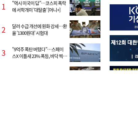
“역시 미국이 답”…코스피 폭락
가스공사 실적
1
6
에 서학개미 ‘대탈출’ [머니+]
14조원…요금
달러 수급 개선에 원화 강세…환
야구 팬심 저
2
7
율 ‘1300원대’ 시험대
구단 협업 신상
“9억주 폭탄 버텼다”…스페이
“40도 폭염에
3
8
스X 이틀새 23% 폭등, 바닥 찍었
받을 수 있는 
나 [머니+]
[르포] 홈플러스 운영 재개…직
이쯤되면 ‘내
4
9
원들, 매대 물품 채우기 ‘분주’
위원 또 사퇴,
확산
김민석, 제주·인천 경선 모두 1
돌봤던 아들에
5
10
위…누적 득표율 정청래 역전
다…가족이 다
애인, 일자리
③]