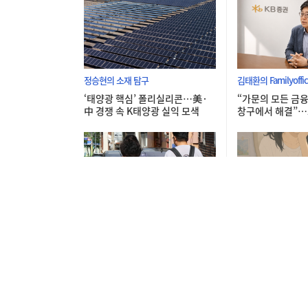
정승현의 소재 탐구
김태환의 Familyoffic
‘태양광 핵심’ 폴리실리콘…美·
“가문의 모든 금융
中 경쟁 속 K태양광 실익 모색
창구에서 해결”…
WM영업본부장
멈춰 선 장애인 일터
청년공감
돌봤던 아들에게 일자리가 생겼
‘연예인처럼 되고
다…가족이 다시 살아났다
가 키운 ‘외모정병