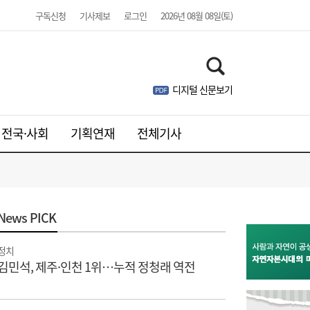
구독신청
기사제보
로그인
2026년 08월 08일(토)
디지털 신문보기
전국·사회
기획연재
전체기사
News
PICK
정치
김민석, 제주·인천 1위…누적 정청래 역전