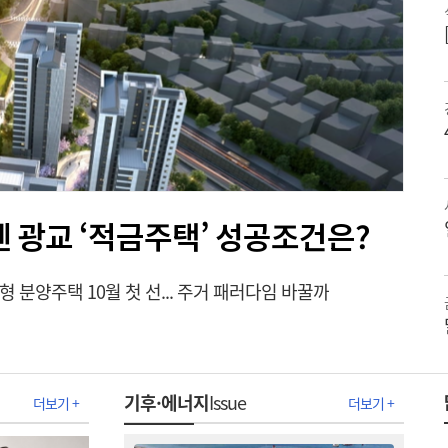
 뗀 광교 ‘적금주택’ 성공조건은?
 분양주택 10월 첫 선... 주거 패러다임 바꿀까
기후·에너지
Issue
더보기 +
더보기 +