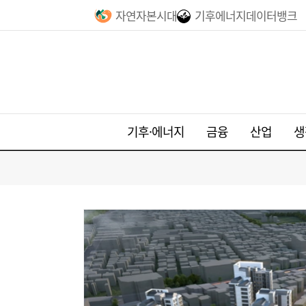
자연자본시대
기후에너지데이터뱅크
기후·에너지
금융
산업
생