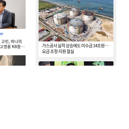
李대통령, ISA·‘주가 누르기 방지
11
법’ 재검토 지시…여야 엇갈린
반응
[송윤주의 부동산생태계] 첫발
12
뗀 ‘적금주택’…주거사다리 기
er
능할까
 고민, 하나의
가스공사 실적 상승에도 미수금 14조원…
김민석 “갈등 제로” vs 정청래
고영륜 KB증권
13
요금 조정·지원 절실
“한 번 배신하면 또”…제주서 난
타전
일요일 날씨, 폭염 속 폭우…강
14
원 최대 150㎜ 이상
[현장] “청소년은 미래 아닌 현재
15
세대”…기후위기·물 해법 제시
 싶어요’…SNS
한 18개국 청소년들
’
“8월 둘째 주 역대 최대 전력수요 97.1GW
넘을 수도”