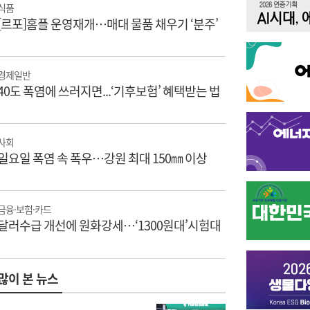
식품
[르포]홈플 운영재개…매대 물품 채우기 ‘분주’
경제일반
40도 폭염에 쓰러지면...‘기후보험’ 혜택받는 법
사회
일요일 폭염 속 폭우…강원 최대 150㎜ 이상
금융·보험·카드
달러수급 개선에 원화강세…‘1300원대’시험대
많이 본 뉴스