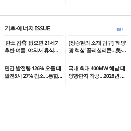
37.7%
기후·에너지 ISSUE
더보기 +
‘탄소 감축’ 없으면 21세기
[정승현의 소재 탐구] ‘태양
후반 여름, 야외서 휴식도
광 핵심’ 폴리실리콘…美·
위험해진다
中 경쟁 속 K태양광 실익
모색
민간 발전량 126% 오를 때
국내 최대 400MW 해남 태
발전5사 27% 감소…통합
양광단지 착공…2028년 준
발전사 출범으로 진검승부
공 목표
예고