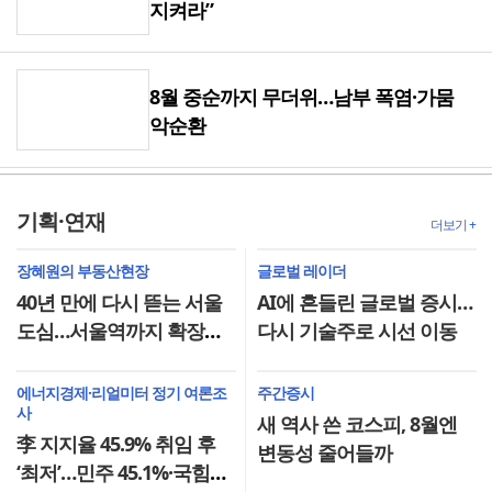
지켜라”
8월 중순까지 무더위…남부 폭염·가뭄
악순환
기획·연재
더보기 +
장혜원의 부동산현장
글로벌 레이더
40년 만에 다시 뜯는 서울
AI에 흔들린 글로벌 증시…
도심…서울역까지 확장되
다시 기술주로 시선 이동
는 CBD
에너지경제·리얼미터 정기 여론조
주간증시
사
새 역사 쓴 코스피, 8월엔
李 지지율 45.9% 취임 후
변동성 줄어들까
‘최저’…민주 45.1%·국힘