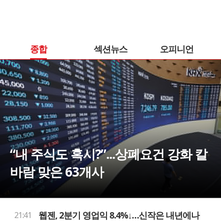
종합
섹션뉴스
오피니언
“내 주식도 혹시?”...상폐요건 강화 칼
바람 맞은 63개사
웹젠, 2분기 영업익 8.4%↓…신작은 내년에나
21:41