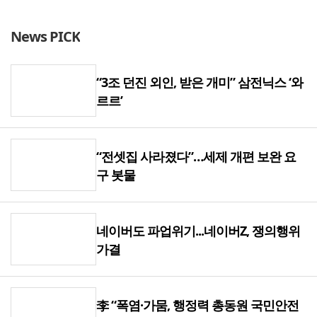
주니어 패션 매거진 ‘크레센도’ 8월호, 교보문고 잡지 일간베스트 10위
17:20
News PICK
“3조 던진 외국인, 3조 받은 개미”...삼전닉스, 하루 새 ‘와르르’
17:15
“3조 던진 외인, 받은 개미” 삼전닉스 ‘와
소비지의 에너지 빈곤, 생산지의 소외 [이창언의 지속가능성 나침반]
17:00
르르’
아스트로마, 인도네시아 탄소포집 시장 진출
16:52
“전셋집 사라졌다”…세제 개편 보완 요
[여전사 풍향계] KB국민카드, ‘유스클럽 체크카드’ 20만장 돌파外
16:35
구 봇물
[금융권 풍향계] 취약계층 금융 접근성↑...기업은행, 비대면 햇살론 출시 外
16:32
네이버도 파업위기...네이버Z, 쟁의행위
미·중에 로봇 패권 안 뺏긴다…현대차, “‘글로벌 로봇 파운드리’ 구축할 것”
16:26
가결
코스피, 반도체 차익실현에 4%대 급락…코스닥은 800선 지켜내[마감시황]
16:21
李 “폭염·가뭄, 행정력 총동원 국민안전
LH 사장, 주택공급 속도전 위해 “보상 임시직, 정규직보다 더 많이 주겠다”
16:18