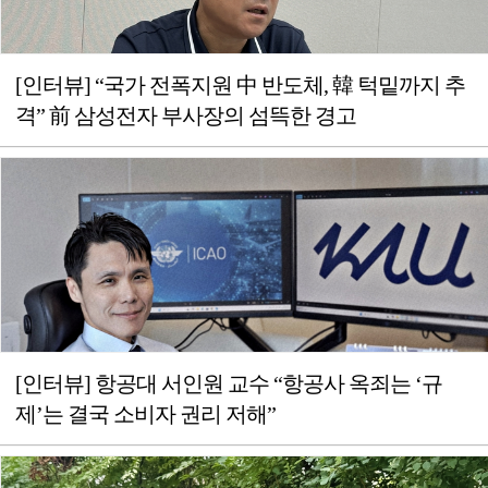
[인터뷰] “국가 전폭지원 中 반도체, 韓 턱밑까지 추
격” 前 삼성전자 부사장의 섬뜩한 경고
[인터뷰] 항공대 서인원 교수 “항공사 옥죄는 ‘규
제’는 결국 소비자 권리 저해”