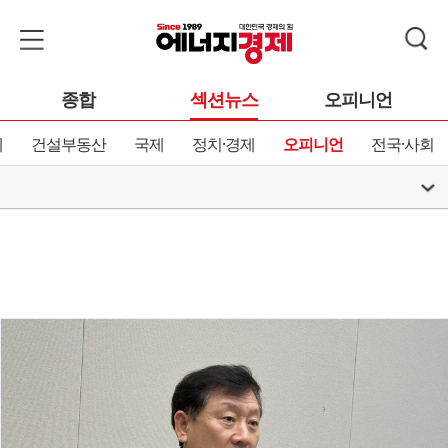
종합
섹션뉴스
오피니언
제
건설부동산
국제
정치·경제
오피니언
전국·사회