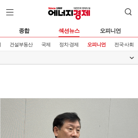
종합
섹션뉴스
오피니언
제
건설부동산
국제
정치·경제
오피니언
전국·사회