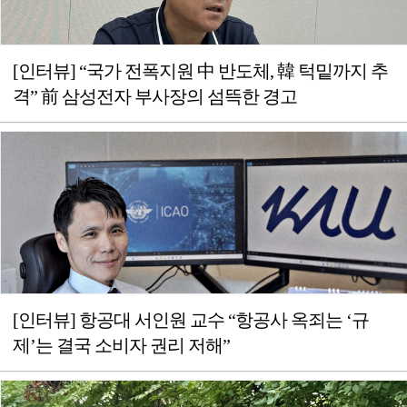
[인터뷰] “국가 전폭지원 中 반도체, 韓 턱밑까지 추
격” 前 삼성전자 부사장의 섬뜩한 경고
[인터뷰] 항공대 서인원 교수 “항공사 옥죄는 ‘규
제’는 결국 소비자 권리 저해”