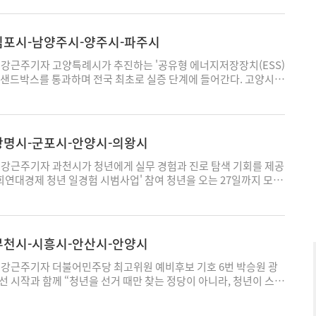
3개 업종을 추가했다. 추가된 업종에는 공유 주방 운영업(통계 분류
비롯해 △공유 창고 운영업(단기로 세입자에게 보관 공간을 임대) △
비스업 △방송 및 영상-오디오 물 제공 서비스업 △기타 금융업 △전
-김포시-남양주시-양주시-파주시
 경호 서비스업 △온라인 교육 학원(기술 및 직업훈련 교육 제공에
 이번 조치를 통해 기존 입주 기업의 경영 활동을 밀착 지원하고 지식
강근주기자 고양특례시가 추진하는 '공유형 에너지저장장치(ESS)
계를 활성화할 수 있을 것으로 전망된다. 신동화 구리시장은 “이번
제샌드박스를 통과하며 전국 최초로 실증 단계에 들어간다. 고양시는
 통해 지식산업센터가 단순한 공장 건물을 넘어 다양한 산업이 모여
와 함께 신청한 '망유연성 자원 확보를 위한 공유형 ESS 가상상계
 발전할 것"이라며 “앞으로도 현장 목소리를 적극 수렴해 기업 활
통상자원부 '산업융합 규제특례심의위원회'를 최종 통과해 규제특례
 과감히 개선하고, 청년이 일하고 싶은 역동적인 산업공간을 만들어
 밝혔다. 공유형 ESS를 활용한 가상상계거래 모델이 규제특례를 받
하겠다"고 말했다. 구리=에너지경제신문 강근주기자 구리시가 본
시가 처음이다. 가상상계거래란 ESS에 저장된 전력을 실제 물리적
-광명시-군포시-안양시-의왕시
용 활성화를 위해 다양한 홍보-안내 활동을 본격 추진한다. 본인서
주변 공공기관이나 민간기업(수용가)과 매칭해 전기요금을 차감하는
도장 대신 본인 서명으로 확인서를 발급받아 인감증명서와 동일
다. 현행 '전기사업법'상, 발전사업자의 전력시장 외 직접 거래와
강근주기자 과천시가 청년에게 실무 경험과 진로 탐색 기회를 제공
문서로 사용할 수 있는 제도다. 확인서는 본인서명사실확인서와 전
사업화에 어려움이 있었다. 그러나 고양시, 경기도, 유관기관 간
 사회연대경제 청년 일경험 시범사업' 참여 청년을 오는 27일까지 모집
종류로 나뉜다. 발급 대상은 내국인과 재외국민, 국내거소신고를 한
 규제 장벽을 허물었다. 이번 실증사업은 기후에너지환경부 공모사
년이 사회연대경제 조직에서 약 5개월간 실제 업무를 수행하며 직무
외국인이며 대리 발급은 할 수 없다. 본인서명사실확인서는 본인이
억원 규모(5.8MWh급)로 추진되며, 올해 하반기부터 2년간 고양시
쌓을 수 있도록 지원하는 사업이다. 참여자는 취업형 인턴을 비롯
서명하면 발급기관이 해당 사실을 확인한 뒤 발급하는 문서다. 전
 지역인 △내유D/L(일산동구, 4.8MWh) △화삼D/L(덕양구,
젝트 등에 참여하며 실무 경험을 쌓게 된다. 모집 인원은 4명이며,
인이 발급 시스템에 접속해 용도 등을 작성하고 전자서명으로 확
 본격적으로 진행된다. 사업이 추진되면 고양 배전선로 과부하가 대폭
주민등록을 둔 19세부터 39세까지 미취업 청년이다. 신청일 기준
-부천시-시흥시-안산시-안양시
 저장하는 표준화된 전자 정보다. 이 제도는 기존 인감증명 제도 불
이 확보될 뿐 아니라 지정-매칭된 공공기관과 민간기업은 전기요금
보험 미가입자여야 하며 사업에 참여하는 동안 과천시에 주민등록을
입됐다. 인감증명서는 인감도장을 제작-관리하고 사전에 관할 행정기
망이다. 민경선 고양시장은 “전국 최초로 고양에서 시작하는 공유
 참여자는 오는 8월부터 12월까지 5개월간 과천시 소재 사회연대
강근주기자 더불어민주당 최고위원 예비후보 기호 6번 박승원 광
는 불편이 있다. 또한 인감신고와 관련된 행정 장부를 관리해야 하
래사업은 전력망 안정화와 기업의 전기요금 부담 경감을 동시에 달성
 된다. 월 최대 234만원 급여를 지원받으며, 직무교육과 현직자
선 시작과 함께 “청년을 선거 때만 찾는 정당이 아니라, 청년이 스스
 장부 이송에 따른 비용도 발생한다. 이에 서명 사용이 보편화된 시
 것"이라며 “성공적인 실증을 통해 고양시가 신산업 생태계를 선도
료증 및 이력 확인서 발급 등 다양한 지원도 함께 제공된다. 참여를 희
만들겠다"며 청년정당 혁신 비전을 발표했다. 박승원 후보는 “청년
편의와 거래 안전성을 높이고자 본인서명사실확인서는 2012년 12월
로 만들어 나가겠다"고 말했다. 한편 이번 성과는 △고양시와 경기
4'를 통해 온라인으로 신청할 수 있으며, 세부 사항은 과천시 기업정
지원금 하나의 문제로만 봐서는 안된다"며 “청년의 오늘을 지키는