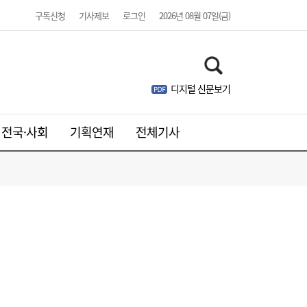
구독신청
기사제보
로그인
2026년 08월 07일(금)
디지털 신문보기
전국·사회
기획연재
전체기사
주니어 패션 매거진 ‘크레센도’ 8월호, 교보문
17:20
고 잡지 일간베스트 10위