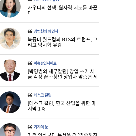
사우디의 선택, 원자력 지도를 바꾼
다
미·중에 로봇 패권 안 뺏긴다…현대차, “‘글로
16:26
벌 로봇 파운드리’ 구축할 것”
김병헌의 체인지
북중미 월드컵의 BTS와 트럼프, 그
리고 방시혁 유감
이슈&인사이트
[박영범의 세무칼럼] 창업 초기 세
금 걱정 끝…청년 창업자 맞춤형 세
정 지원 확대
데스크 칼럼
코스피, 반도체 차익실현에 4%대 급락…코
16:21
[데스크 칼럼] 한국 산업을 위한 마
스닥은 800선 지켜내[마감시황]
지막 1%
기자의 눈
가격 인상보다 무서운 건 ‘익숙해진