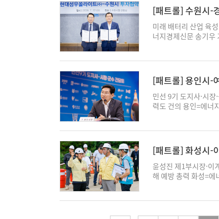
민주당의 정당혁신과 
동성이 큰 만큼 실시
시의회와 제주도의회를
확대하고, 이용객이 감
'2026년 제10회 
과 감동을 선사한다.
화한 정책이기도 하다.
[패트롤] 수원시
화 △당내 '청년119'
행락객 이용이 많은 점
전북도의회 등을 찾아 
용유, 강화, 옹진 등
대상은 경기도 환경정책
알려진 거리예술 아티스
과 맞닿아 있다. 군포
박승원 후보는 청년과 
통제와 주민 대피를 실
함께 모을 때 지방의회
늘어날 것으로 전망했다
인 등을 발굴, 격려
미래 배터리 산업 육성
한 공연을 진행한다. 
행한다는 방침이다. 지
리적인 환급 기준을 마
취약시간대 다시 많은
있다"며 “전국 광역
6838명으로 평시 19
시행하는 경기도 환경 
너지경제신문 송기우 
등이 출연해 마술 퍼포
의 AI 구독료를 지원
노동, 임금체불, 직장 
“휴가철을 맞아 산간 
힘을 모으겠다"고 말
대·2회, 시외버스는 3
시-군 그룹에서 환경교
자협약을 체결하고 미래
즐거운 공연을 선사할
먼저, 가장 빠르게 실
곳에서 상담하고 지원
를 수시 확인하며 호우
마무리…현장 중심 의
스는 지역별 이용 수요
특히 안양천이 도시를
서 현대성우쏠라이트와 
니 고양시민은 고양돗
이 되고 싶다"고 말했
다. 변호사-노무사-주
적극 따라달라"고 당
기도의회 주요 상임위
계를 유지할 계획이다.
안양그린마루를 지역환경
신설을 위한 협력에 
시면 좋겠다"고 말했다
형 공약사업부터 우선
를 연결해 상담에서 
근로감독 권한 일부를
를 마무리하고 민생경제,
대한 안전점검을 실시
사이클센터를 조성하고
개발 시설과 생산라인을
울림광장의 모든 관람석
자 한대희 군포시장이
다. 특히 '청년동-기
[패트롤] 용인시
노동부와 협업체계를 
회는 사업 추진 과정의
립과 불법 주·정차 관
경 감수성을 높이고, 
정적 지원을 제공할 
착순이며 기상 상황에 
대 침수 대응체계를 점
공간이 아니라 청년이
중심 노동행정체계를 
중심 의정활동을 강화
황실을 운영해 교통수
“자연과 사람이, 지역
한 국내외 완성차 업체
문화재단 누리집(artg
민선 9기 도지사·시장
대 침수에 보다 신속
반으로 전환하겠다고 밝
독관 교육 등 경기도의
익위원회, 균형발전기
과 군·구 등 관계기관
을 만들어야 한다"며 
기반으로 배터리팩과 
포시가 내달 5일부터 
력도 건의 용인=에너
침수취약지역을 잇달아
년정책은 중앙당 선언
지사 시절이던 2019
책 방향을 점검했다.
배 시 교통국장은 “
경 정책을 적극 추진해
고 있다. 이날 협약식
자를 모집한다. 모집 
사에게 용인 첨단시스
재난 예방에 각별한 관
와 지방의회에서 예산
께 결실을 보게 됐다
황을 비롯해 지역균형
통해 시민과 관광객 
양평=에너지경제신문 
사 등이 참석해 투자 
예정이다. 지역사회서
광역교통망 확충에 대한
조와 배수 기능 확인 
강조했다. 그러면서 “
노동청에서 이런 내용의
금 운영 등을 집중 질
최선을 다하겠다"고 말
1층 물빛극장에서 '2
업은 자동차뿐 아니라 
요한 서비스를 선택-이
기도경제과학진흥원 광교
한 저류지 활용 방안 
청춘곳간을 열고, 청년
다. 추미애 지사는 협
도록 적기 추진을 주문
운영해 사업 준공까지
는 대학 입시 환경에
며 “지속적인 혁신을 
시민의 다양한 복지수
주요 현안을 설명하며 
호우 발생 시 대응 과
본관계라는 새로운 정
동부가 뜻을 모으고 함
[패트롤] 화성시
진해야 한다고 강조했
가 서울도시철도7호선
기 위해 마련됐다. 중
원시장은 “기업이 경영
있다. 이번 모집 대
시장은 처인구에서 삼
할 수 있도록 철저한 
만 찾는 정당이 아니라
사회로 가는 첫 관문"
을 확보하고 후속 조
기 위해 시민과 전문
진행되며, 급변하는 대
대성우쏠라이트㈜가 수
△장애인맞춤형운동서
되고 있지만 도로와 
“시민 생명과 안전을 
윤성진 제1부시장·이계
는 생활정책과 청년이 
시행에 맞춰 170명 
적인 소통을 통해 주요
정상화를 위한 민·관·
전략 수립을 지원하기 
고색역 일원 레인가든
합심리지원서비스 등 6
조성을 위해 경기도의
않고 위험 요인을 사전
해 예방 총력 화성=
한다"고 덧붙였다. 부
시절 노동안전 사각지대
민주당·남양주5)은 책
제기된 공사 지연 문제에
다산고등학교 교사가 '
지경제신문 송기우 기
서로 다른 만큼 신청 
해 수지구를 비롯해 
군포시는 이번 점검 
한 사유지 옹벽 붕괴
어울마당에서 '중동 1
경기도가 시작한 노동
이어가겠다고 말했다.
로 검증하기 위해 마련
학교 교사가 '2027학
며 도시침수 예방과 물
증과 서비스별 구비서
획에 반영될 수 있도록
고, 향후 집중호우 시
등 피해 확산 방지에 나
는 최근 수립한 마스터
동부장관은 “노동행정 
에너지진흥원, 수자원
회, 11일 주민간담회
한다. 양평군은 이번 
대상지인 고색역 반경
종 선정된 이용자는 올
첨단시스템반도체 클러스
계획이다. 안양=에너
됐으며, 현장 확인 결
달 4일부터 시행되는 
정부"라며 “경기도의
반을 점검했다. 위원들
침이다. 협의체는 행정
성공적인 진학 준비를 
사업은 기후변화로 잦
사항은 김포시 누리집
재 전력과 용수 공급 
완성 특별위원회(이하 
발생하지 않았다. 시는
해 마련됐다. 마스터
다"고 말했다. 협약에