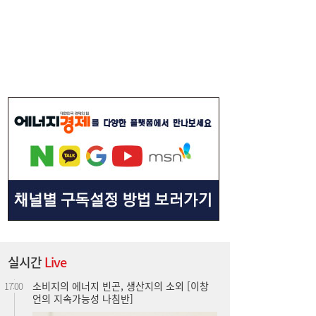
“3조 던진 외국인, 3조 받은 개미”...삼전닉
17:15
스, 하루 새 ‘와르르’
실시간
Live
소비지의 에너지 빈곤, 생산지의 소외 [이창
17:00
언의 지속가능성 나침반]