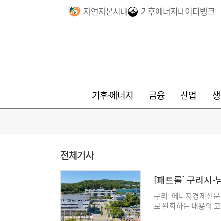
자연자본시대
기후에너지데이터뱅크
기후·에너지
금융
산업
생
전체기사
[패트롤] 구리시
구리=에너지경제신문 
로 완화하는 내용의 고시
자 상표 부착 생산(OE