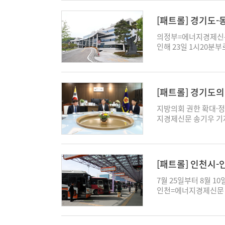
1일, 전자본인서명확인
도 인허가 관련 행정 
책과로 문의하면 안내받
생활정책과 청년이 내일
증만 있으면 전국 어디
시관리공사에서 공사 
무 경험을 쌓고 자신의
혔다. 이어 “2030
[패트롤] 경기도
은 23일 “오는 20
적인 협력으로 이뤄낸 
으로도 청년이 안정적
게 투표를 요청하기 전
시민이 적극 활용해 편
실증사업 과정에서도 
을 지속 확대해 나가
한다"고 강조했다. ▷
의정부=에너지경제신문
양주=에너지경제신문
소통을 이어갈 계획이
내달 17일까지 '202
년을 단순한 정책 수혜
인해 23일 1시20분
21일 금곡양정행정복
22일 이틀 동안 고양
기' 참가자 20명을 모
2025년 청년친화헌정
했다. 기상청에 따르면,
민 중심 지속가능한 지
개최한다. 고양돗자리
생 및 일반인)이면 누
단체로 선정됐다. 광
은 비가 내릴 전망이다.
드는 가치, 시민의 
루목 썸머콘서트'와 
해 △진행(MC) 활동
과 지역활동을 지원한 
가 집중될 것으로 예
직 발전 방향을 공유하
야간에 가족 단위 관람
홍보 지원 등 축제 현
간에 선정됐다. 광명시
림녹지과-도로안전과-
동조합, 자활기업, 마
[패트롤] 경기도
스와 음악회가 무료로
테이션을 비롯한 사전 
곳간' 조성 △청년이 
15명 등 37명이 근무
석자는 남양주 사회연
려진 고양시 여름철 간
사와 가치를 배우는 교
청년위원회 △청년 생
피 현황, 피해 발생 
지방의회 권한 확대·정
로 한 4대 공동비전
명작 애니메이션 영화를
며 마당극 이해와 현
료 지원 등 청년 참여
우에 대비해 앞서 지난
지경제신문 송기우 기자
시민 곁의 돌봄 △지
를 함께 야외광장에서 
축제 기념품을 제공한다
계'로 전환= 박승원 
대응력 강화 △산사태,
회 의장들과 만나 지방
경제로를 제시했다. 이
올해도 가족과 함께 즐길
를 제공하며 학생 참
향으로 제시했다. 기
통제 △선행강우로 인한
대응에 나서기로 했다.
자는 폐현수막을 재활
15분에는 전 세계 사랑
이사는 23일 “반디 
지 달라지는 '관계 격
피-통제 △계곡-하천-
도의회 의장, 박종혁 
며 지속가능성과 협력의
Band Together
가 되길 바란다"며 “
이다. 광명시는 기본
취약지역 우선대피대상
회 권한 강화 방안을
선포식은 시민의 삶 속
(OST)과 다채롭고 
[패트롤] 인천시
끼도록 지원하겠다"고 
로 설정하고, 청년이 
있다. 경기도는 최대 
높이기 위해 지방의회
연대경제 조직 과 행정
예정이다. 특히 캐릭터
집(gmcf.or.kr)
했다. 박승원 후보는 
많은 비가 예보됨에 따
개선 필요성에 공감하고
7월 25일부터 8월 
한 사회연대경제 체계
22일 저녁 19시15
포=에너지경제신문 강
기본관계는 청년이 혼자
질 것으로 보고 위험지
시도의회의장협의회 새
인천=에너지경제신문 
트워크 사회적협동조합
봇(The Wild Rob
인공지능(AI) 유료 
에게는 돈과 공간만 필
산간계곡의 행락객 고립
안전부 등 관계 부처를
안전하고 편리한 이동을 
공동사업 발굴 등을 
즈'가 우연히 홀로 남
생성형 AI 활용 비용
시작할 공동체가 필요하
피방송 실시 강화를 지
오후 세종시의회와 대
하계 휴가철 특별교통대
다. 한편 남양주시는
이야기를 그린 가족 영
정책의 새로운 수요를 
했다. ▷ '청년이 찾
요령 재안내와 호우경보
위한 충청권 광역의회와
와 출퇴근 통행 감소 
사회적 가치 확산을 
의 따뜻한 변화와 대
장이 주요 청년 공약으로