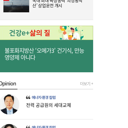
국내 최대 육상풍력 ‘의성황학
[
산’ 상업운전 개시
3
불포화지방산 ‘오메가3’ 건기식, 만능
영양제 아니다
[금융권 풍향계] 취약계층 금융 접근성↑...기
16:32
Opinion
더보기 +
업은행, 비대면 햇살론 출시 外
에너지·환경 칼럼
전력 공급원의 세대교체
에너지·환경 칼럼