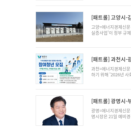
를 활성화하기 위해 1
상 제조업에 제공)을 
창고 및 운송 관련 서
[패트롤] 고양시
문 서비스업 △경비 및
한함) 등이 포함됐다.
고양=에너지경제신문 
산업센터 내 산업 생태
실증사업'이 정부 규
2차 입주 업종 확대를
나인와트 등 민간사업자
혁신을 이루는 생태계로
거래 서비스'가 산업
동을 가로막는 규제를
승인을 받았다고 23일
자족도시 구리를 완성
은 적은 전국에서 고양
[패트롤] 과천시
인서명사실확인제도 이
으로 연결되지 않은 
명사실확인제도는 인감
혁신적인 서비스 모델이
과천=에너지경제신문 
한 법적 효력을 지닌 
가상요금상계가 금지돼 
하기 위해 '2026년
자본인서명확인서 두 
적극 협력과 지원으로
한다. 이번 사업은 청
외국국적동포, 등록 
업 등과 연계해 총 32
역량을 키우고 경력을 
직접 행정기관에 들러 
내 주요 전력과부하 우려
해 일자리 창출형 프로
자본인서명확인서는 본
1.0MWh) 구역에서
신청 대상은 과천시에 
[패트롤] 광명시
인한 뒤 해당 시스템에
완화돼 전력망 안정성
미취업자이면서 4대 
편을 줄이기 위해 도
절감 혜택을 받게될 전
유지해야 한다. 선발된
광명=에너지경제신문 
관에 들러 신고해야 하
형 ESS 가상상계거
경제 조직에서 근무하게
명시장은 21일 예비경
고, 주소지가 변경되면
하는 혁신적 모델이 될
멘토링, 정부 인증 수
로 찾아오는 민주당을 
대 흐름에 맞춰 국민 
하는 명품 친환경 도시
망하는 청년은 '고용2
문제를 일자리 하나, 