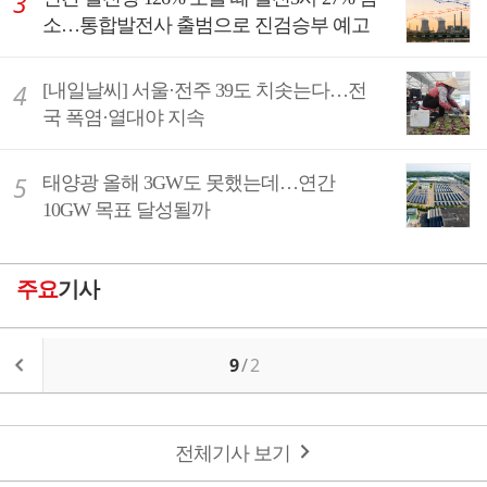
소…통합발전사 출범으로 진검승부 예고
[내일날씨] 서울·전주 39도 치솟는다…전
국 폭염·열대야 지속
태양광 올해 3GW도 못했는데…연간
10GW 목표 달성될까
주요
기사
9
/
2
전체기사 보기