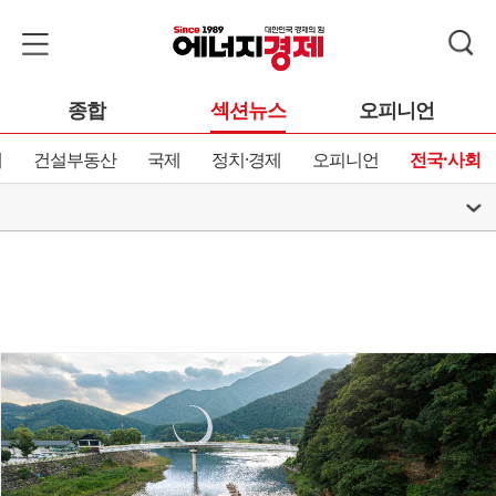
종합
섹션뉴스
오피니언
제
건설부동산
국제
정치·경제
오피니언
전국·사회