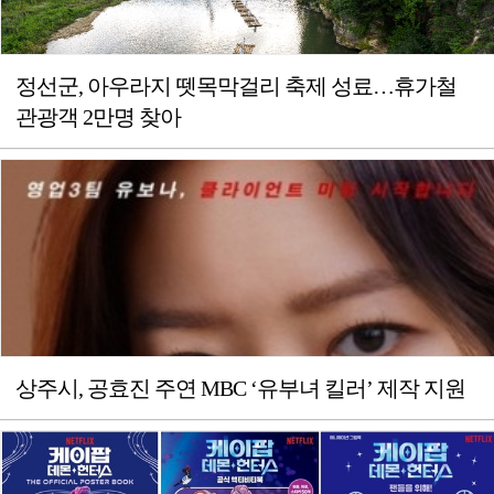
정선군, 아우라지 뗏목막걸리 축제 성료…휴가철
관광객 2만명 찾아
상주시, 공효진 주연 MBC ‘유부녀 킬러’ 제작 지원