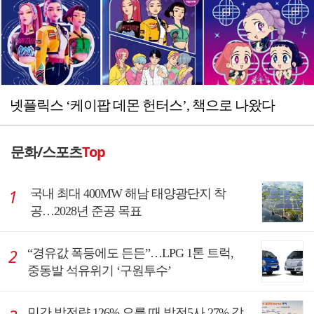
넷플릭스 ‘케이팝 데몬 헌터스’, 책으로 나왔다
문화/스포츠
Top
국내 최대 400MW 해남 태양광단지 착
공…2028년 준공 목표
“경유값 폭등에도 든든”…LPG 1톤 트럭,
중동발 석유위기 ‘구원투수’
민간 발전량 126% 오를 때 발전5사 27% 감