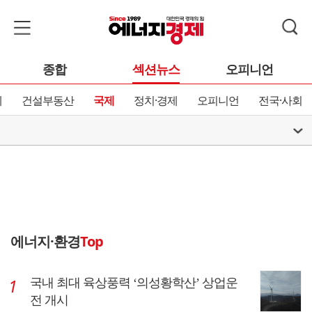
종합
섹션뉴스
오피니언
제
건설부동산
국제
정치·경제
오피니언
전국·사회
에너지·환경
Top
국내 최대 육상풍력 ‘의성황학산’ 상업운
전 개시