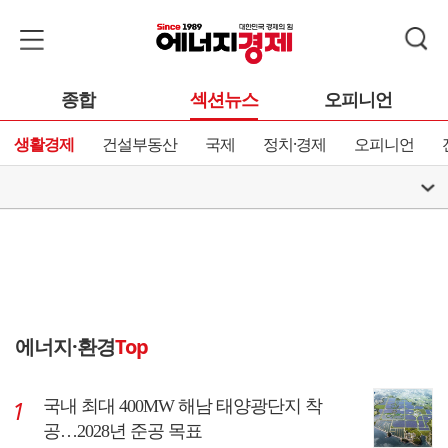
종합
섹션뉴스
오피니언
생활경제
건설부동산
국제
정치·경제
오피니언
에너지·환경
Top
국내 최대 400MW 해남 태양광단지 착
공…2028년 준공 목표