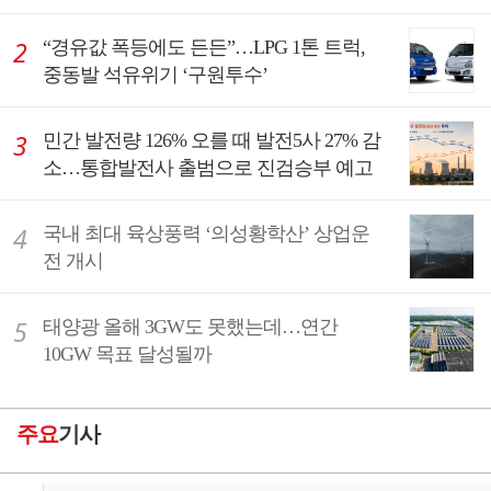
“경유값 폭등에도 든든”…LPG 1톤 트럭,
중동발 석유위기 ‘구원투수’
민간 발전량 126% 오를 때 발전5사 27% 감
소…통합발전사 출범으로 진검승부 예고
국내 최대 육상풍력 ‘의성황학산’ 상업운
전 개시
태양광 올해 3GW도 못했는데…연간
10GW 목표 달성될까
주요
기사