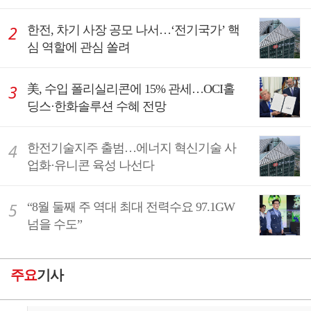
한전, 차기 사장 공모 나서…‘전기국가’ 핵
심 역할에 관심 쏠려
美, 수입 폴리실리콘에 15% 관세…OCI홀
딩스·한화솔루션 수혜 전망
한전기술지주 출범…에너지 혁신기술 사
업화·유니콘 육성 나선다
“8월 둘째 주 역대 최대 전력수요 97.1GW
넘을 수도”
주요
기사