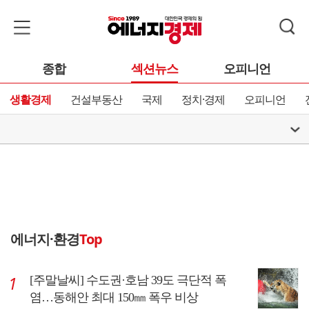
종합
섹션뉴스
오피니언
생활경제
건설부동산
국제
정치·경제
오피니언
에너지·환경
Top
[주말날씨] 수도권·호남 39도 극단적 폭
염…동해안 최대 150㎜ 폭우 비상