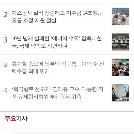
가스공사 실적 상승에도 미수금 14조원…
요금 조정·지원 절실
10년 넘게 실패한 ‘에너지 수요’ 감축…한
국, 국제 약속도 외면하나
휴가철 종료에 남부엔 먹구름…이번 주 전
력수급 최대 위기
‘북극항로 선구자’ 김태유 교수, 대통령 직
속 규제합리화위 부위원장 위촉
주요
기사