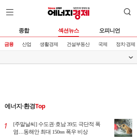
종합
섹션뉴스
오피니언
금융
산업
생활경제
건설부동산
국제
정치·경제
에너지·환경
Top
[주말날씨] 수도권·호남 39도 극단적 폭
염…동해안 최대 150㎜ 폭우 비상