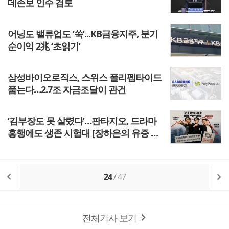
데손보 인수 검토
어닝도 밸류업도 ‘쑥’...KB금융지주, 분기
순이익 2兆 ‘초읽기’
삼성바이오로직스, 스위스 폴리펩타이드
품는다…2.7조 자금조달이 관건
‘김부장도 못 살렸다’…판타지오, 드라마
흥행에도 생존 시험대 [장하은의 유증 리
포트]
24
/
47
전체기사 보기