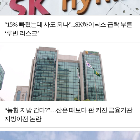
“15% 빠졌는데 사도 되나”...SK하이닉스 급락 부른
‘루빈 리스크’
“농협 지방 간다?”…산은 때보다 판 커진 금융기관
지방이전 논란