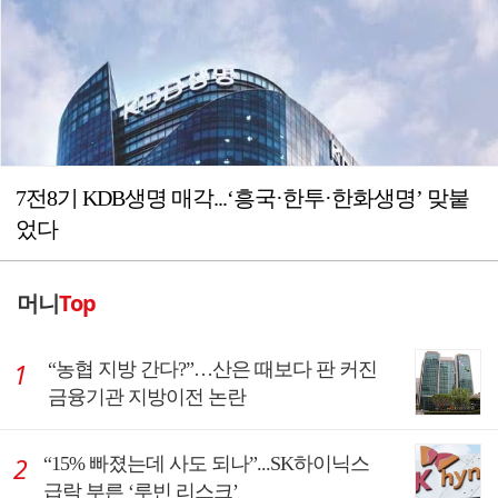
7전8기 KDB생명 매각...‘흥국·한투·한화생명’ 맞붙
었다
머니
Top
“농협 지방 간다?”…산은 때보다 판 커진
금융기관 지방이전 논란
“15% 빠졌는데 사도 되나”...SK하이닉스
급락 부른 ‘루빈 리스크’