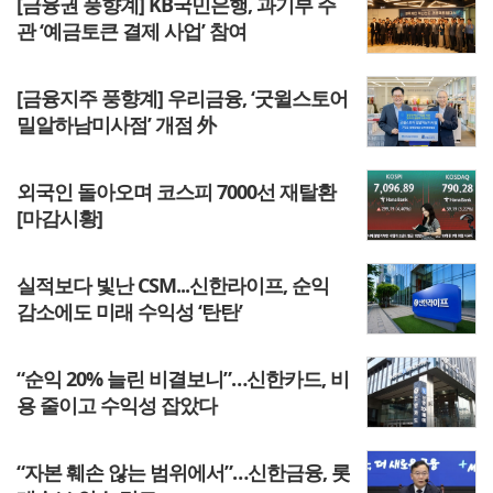
[금융권 풍향계] KB국민은행, 과기부 주
관 ‘예금토큰 결제 사업’ 참여
[금융지주 풍향계] 우리금융, ‘굿윌스토어
밀알하남미사점’ 개점 外
외국인 돌아오며 코스피 7000선 재탈환
[마감시황]
실적보다 빛난 CSM...신한라이프, 순익
감소에도 미래 수익성 ‘탄탄’
“순익 20% 늘린 비결보니”…신한카드, 비
용 줄이고 수익성 잡았다
“자본 훼손 않는 범위에서”…신한금융, 롯