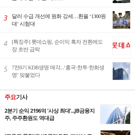
달러 수급 개선에 원화 강세…환율 ‘1300원
대’ 시험대
[특징주] 롯데쇼핑, 순이익 흑자 전환에도
장 초반 급락
7전8기 KDB생명 매각...‘흥국·한투·한화생
명’ 맞붙었다
주요
기사
2분기 순익 2196억 ‘사상 최대’...JB금융지
주, 주주환원도 역대급