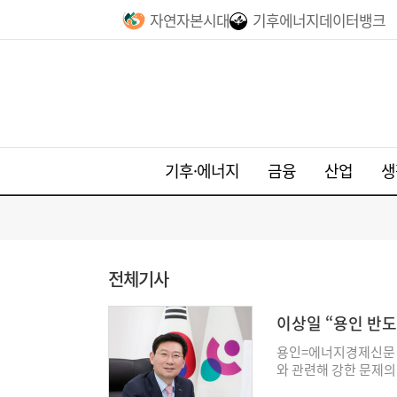
자연자본시대
기후에너지데이터뱅크
기후·에너지
금융
산업
생
전체기사
이상일 “용인 반도
야”
용인=에너지경제신문 
와 관련해 강한 문제의
도체 국가산업단지의 용