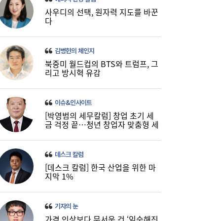
사우디의 선택, 원자력 지도를 바꾼
다
김병헌의 체인지
북중미 월드컵의 BTS와 트럼프, 그
리고 방시혁 유감
LH 사장, 주택공급 속도전 위해 “보상 임시
16:18
직, 정규직보다 더 많이 주겠다”
이슈&인사이트
[박영범의 세무칼럼] 창업 초기 세
금 걱정 끝…청년 창업자 맞춤형 세
정 지원 확대
데스크 칼럼
[데스크 칼럼] 한국 산업을 위한 마
지막 1%
LG유플러스, 2분기 영업익 3445억원…역대
15:37
기자의 눈
최대 실적
가격 인상보다 무서운 건 ‘익숙해진