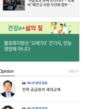
‘자살보도 규제’한다더니…‘유튜
조
버’ 배인규 사망 사건에 정부 대
삼
책 맹점 드러났다
‘
미·중에 로봇 패권 안 뺏긴다…현대차, “‘글로
16:26
벌 로봇 파운드리’ 구축할 것”
불포화지방산 ‘오메가3’ 건기식, 만능
영양제 아니다
Opinion
더보기 +
에너지·환경 칼럼
코스피, 반도체 차익실현에 4%대 급락…코
16:21
전력 공급원의 세대교체
스닥은 800선 지켜내[마감시황]
에너지·환경 칼럼