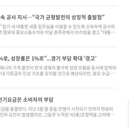
감을 표한 데 대해 정면으로 반박했다. 이 시장은 14일 자신의 SNS
은 집적을 통해 경쟁력을 확보하는 대표적인 산업"이라며 “연구개
 한 곳에 모일 때 효율성과 기술 혁신이 극대화된다"고 강조했다.
신속 공사 지시…“국가 균형발전의 상징적 출발점”
전자와 SK하이닉스가 참여하는 용인 클러스터는 글로벌 경쟁을 전제
전략사업임을 상기시켰다. 이 시장은 그러면서 “위험 분산을 이유로
 “임기 내 대통령 세종 집무실을 이용할 수 있도록 신속하게 공사하
 나누는 것은 오히려 경쟁력을 약화시킬 수 있다"며 “지금은 분산
규연 청와대 홍보소통수석은 이날 춘추관에서 브리핑을 열고 “대통령
를 위한 집중이 필요한 시점"이라고 지적했다. 이 시장은 사업 지연
하겠다는 뜻을 여러 차례 밝힌 만큼, 임기 내 사용이 가능하도록 신
다. 김민석 총리가 용인 반도체 산단의 용수·전력 문제를 장기적
며 “진정한 국가균형성장시대를 열어가겠다"고 강조했다. 부지 조
 팹의 남부권 분산 가능성에 공감을 밝힌 가운데 정부의 정책 의도
5일 낼 예정이다. 대상 부지는 35만㎡ 규모로, 사업비 98억원에 공
있다. 김성환 장관이 삼성전자 3·4기 팹에 대한 2단계 전력공급 계
. 설계 공모도 병행 중이다. 이달 말 당선작을 선정하고 후속 설계를
로, 성장률은 1%로”...경기 부담 확대 ‘경고’
서 사업 축소 또는 지연 가능성까지 제기된다. 일각에서는 정부가
사에 착수할 계획이다. 정부 목표는 2029년 8월 입주다. 행정중심복
한 채 향후 분산 배치를 염두에 둔 것 아니냐는 관측도 나온다. 그리
월 업무보고에서 같은 시기를 입주 목표로 제시한 바 있다. 이 대통
에너지 가격 불안이 한국 경제의 물가와 성장 흐름을 동시에 압박하
주택공사가 당초 올해 1월로 예상됐던 부지 조성 공사 입찰 공고를
정책 결정 과정에서 다주택자와 고가 주택 보유자를 전면 배제하라고
연내 기준금리 인상 기조를 유지할 것으로 예상되지만, 원유 수급 차
있는 상황과 관련해 “정부의 사인이 없어서라는 말까지 나오는 것
통령은 비상경제점검회의 겸 국무회의에서 “정책 결정 과정에서 부
수 둔화 부담이 커지며 인상 시점은 유동적으로 바뀔 수 있다는 분
꼬집었다. 이 시장은 또 “총리 발언대로라면 내년 착공이 불가피해
사람을 전부 빼라고 했는데 그게 이행되고 있냐"고 물으며 “서류 복
해외 투자은행들은 에너지 가격 급등에 따른 충격을 반영해 성장률
계획보다 최소 6개월 이상 지연될 것"이라며 “속도가 생명인 반도체
택자는 안 된다"고 못 박았다. 이에 김용범 대통령정책실장은 부
 '저성장·고물가' 가능성까지 경고하고 있다. 13일 금융권에 따르
곧 국가 경쟁력 약화로 이어질 수 있다"고 강조했다. 용인 이동·남
해 “각 부처 차관들이 맡아 관리하고 있다"며 “국토교통부와 재정
미스트는 한국은행이 올해 7월과 10월 각각 0.25%포인트씩 기준
 전기요금은 소비자의 부담
 삼성전자 팹 6기와 원삼면 일반산단의 SK하이닉스 팹 4기 등 총
금융위원회, 청와대 정책실 등이 함께 대응하고 있다"고 보고했다.
.00% 수준에 도달할 것이라는 기존 전망을 유지했다. 통화정책 방
 관련해 “정부가 이 계획을 그대로 추진할 것인지 일부 축소 또는 분
이해관계가 개입할 여지를 원천 차단해야 한다"며 “기안 문서를 복
 이어질 것이라는 판단이다. 그는 보고서에서 물가 상승의 2차 파급
금을 동결한다. 지난 2월 말 중동 전쟁이 시작되기 전까지 연료비
 명확히 밝혀야 한다"고 요구했다. 또한 전력 공급 문제와 관련해 2
자는 배제해야 한다"고 거듭 강조했다. 이날 회의에서는 대출 관
여건이 확인될 경우 한은이 금리 인상에 보다 적극적으로 나설 수
인하 요인이 발생했지만, 그동안 누적된 미(未)조정액을 고려해서
지연되고 있는 점을 언급하며 “주무 부처 장관이 서명을 미루고 있
이 대통령이 “부동산 관련 대출을 제대로 관리하고 있느냐"고 묻자,
 흐름도 인상 기조를 뒷받침하는 요인으로 지목된다. 김 이코노미
않기로 했다는 것이다. 200조 원이 넘는 무거운 부채를 떠안고 있
득할 설명이 필요하다"고 밝혔다. 이 시장은 그러면서 “전력과 용
다주택자에 대한 대출 만기 연장 불허 조치가 17일부터 시행되며,
소비자물가 상승률이 2% 후반에서 3% 초반 수준을 유지할 것으로 예
과 중동발 에너지·공급망 위기에 의한 불확실성을 걱정하는 이재명