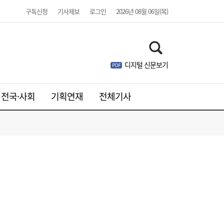
구독신청
기사제보
로그인
2026년 08월 06일(목)
디지털 신문보기
전국·사회
기획연재
전체기사
“3조 던진 외국인, 3조 받은 개미”...삼전닉
17:15
스, 하루 새 ‘와르르’
소비지의 에너지 빈곤, 생산지의 소외 [이창
17:00
언의 지속가능성 나침반]