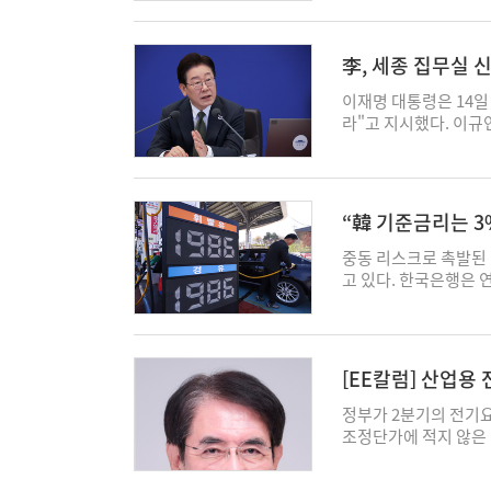
부권 분산 가능성에 공
를 통해 “반도체 산업
발과 생산, 협력업체가
李, 세종 집무실 
이 시장은 이어 삼성
로 설계된 국가 핵심 
이재명 대통령은 14일
생산라인을 인위적으로
라"고 지시했다. 이
이 아니라 초격차 확보
이 퇴임식을 세종에서 
문제에 대해서도 직격했
속한 추진을 지시했다
리스크로 언급하며 일부
성 공사 입찰 공고는 1
에 대한 의문이 커지고 
사 기간은 14개월이다
“韓 기준금리는 3%
획에 서명하지 않으면
거쳐 내년 8월 건축 공
송전 반대 여론을 방치
합도시건설청도 지난 1
중동 리스크로 촉발된 
고 이 시장은 한국토지
령은 또 부동산 관련 
고 있다. 한국은행은 
아직까지 내지 못하고 
재차 지시했다. 이 대
질이 장기화될 경우 내
은 심각한 문제"라고 
동산 이해관계에 있는 
석이 나온다. 동시에 
보이는데, 이는 당초 
사하는 직원조차도 다주
전망치를 잇따라 낮추며
산업에서 이런 지연은 
동산 정책 관리와 관련
면 김진욱 씨티 이코노
[EE칼럼] 산업용
사읍 국가산단에 계획된
경제부, 기획예산처, 
금리를 인상해 연말 3
10기 생산라인 계획과
그러자 이 대통령은 “
향 자체는 긴축 기조가
정부가 2분기의 전기요
산을 염두에 둔 것인지
사하는 직원조차 다주택
여부와 완화적인 금융 
조정단가에 적지 않은 
단계 전력공급 계획이 
리 상황도 점검됐다. 
있다고 설명했다. 물가
전기요금에는 반영하지 
는 이유가 무엇인지 납
이억원 금융위원장은 “
스트는 올해 4~9월 
는 한전의 재무 상황