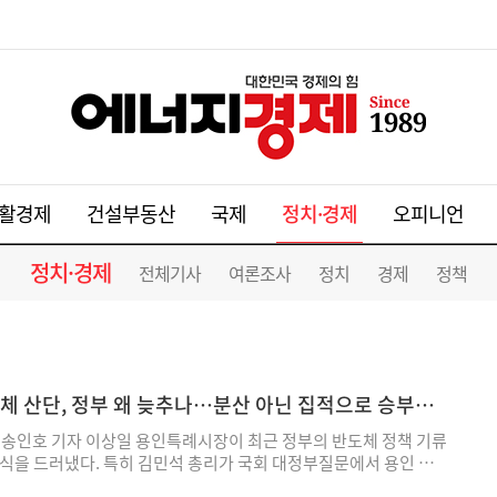
정치·경제
활경제
건설부동산
국제
오피니언
정치·경제
전체기사
여론조사
정치
경제
정책
체 산단, 정부 왜 늦추나…분산 아닌 집적으로 승부해
송인호 기자 이상일 용인특례시장이 최근 정부의 반도체 정책 기류
식을 드러냈다. 특히 김민석 총리가 국회 대정부질문에서 용인 반
수·전력 문제를 '장기적 리스크'로 언급하고 일부 생산라인의 남