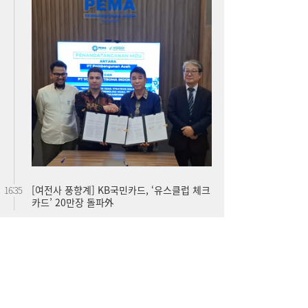
[여전사 풍향계] KB국민카드, ‘유스클럽 체크
16:35
카드’ 20만장 돌파外