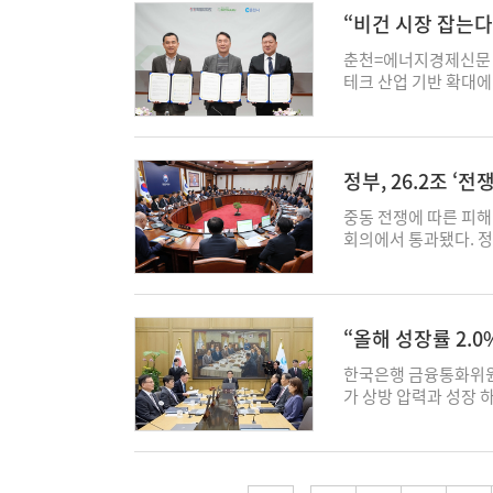
낼 수 있을지 알 수 
원에서 1722억원으로
성이 줄어들었기 때문이
따르면 이번 조치는 
100%까지 공제하는 
시 스태그플레이션 가
“비건 시장 잡는다
체계 자체가 근본적으로 
와 각종 수수료 등이 
2020년 기준 30대 후
발견된 데 따른 것으로
상품에 투자하는 경우
기본 전제로 두고 있지
금을 부과하는 '최대부
있다. 영업이익 분야에서
67.2%를 기록했다.
에서 추가 결함이 드러
춘천=에너지경제신문 
됐다. 여기에 국내 기
마무리된다면 스태그플
아도는 낮 시간대 전력
즈(-5억5701만원),
동한 것이다. 고령층(6
일 현장 점검 과정에서
테크 산업 기반 확대에
서 100%로 확대해 
훼손 등 충격이 장기화
한다. 산업용 전력의 
글스(-1억5823만원)
년간 상승세를 이어갔
하고 하부 통행로에 잭
규모의 투자협약을 체결
시장 교란 방지 조치도
제하기는 어렵다고 덧붙였
턴을 근본적으로 바꾸겠
은 적자전환했다. 영업
더해 정년 연장과 고령
은달 30일 정밀안전진
쏘이마루는 경기 남양
지하는 긴급 수급 조정
인 3만8000여 곳에 
이 우승을 차지했다. 
지난해까지 최근 10년
전면 금지했다. 황새울보
부지 4768㎡에 연면
원하기 위해 노선버스
혜택을 누리기 위해서
했다. 전년과 비교해도 
나눠서 보면 고령층 
량으로 30년 이상 경
설립된 식물성 단백 전
안도 의결됐다. 아울
년 365일 연속 가동
정부, 26.2조 ‘
(85억원, 46.2%
되는 양상을 보였다.
만간 본격적인 철거 및
업이다. 최근 비건·웰
재배치를 위한 일반 예
에 없다. 이번 개편으
어스는 비공개). LG트
및 사회복지 서비스업(2
과 긴급 보수를 병행해
형 유통망 입점 확대 
투표 관리 준비 비용으
중동 전쟁에 따른 피해
아니다. 태양광·풍력의
썼다. 시즌 우승에 따
(12.1%p) 등이었다.
구적인 안전성을 확보한
39억 원 규모로, 향
자 uno@ekn.kr
회의에서 통과됐다. 정
의 일조량이 줄어드는
도 696억원에서 835
감소 전환해 지난해 45
남교, 당우교, 벌터교 
번 투자로 기업 규모도 
회를 통과한 추경안을 
더 많이 동원할 수밖에
수가 표시됐다. 9개 
어지는 데다 경제활동참
교각에서 외부로 돌출
할 계획이다. 춘천시는
동 전쟁 장기화에 따른
이다. 태양광·풍력 설
3893억원으로 11.
아진 영향이라고 고용정
적용된 공법이다. 그러
화, 산업구조 다변화 
여야 합의로 전날 국회
말아야 한다. 어쨌든 
금액은 5개 구단이 전
질의 일자리 미스매치 
적 취약성으로 인해 지
전략적으로 육성중인 
명에게 1인당 10만~
히려 기업의 전기요금
내역이 아예 없었다. 
“올해 성장률 2.
로 나타났다. 청년층 
넘어 캔틸레버 구조 
안정적으로 정착하고 성
예산은 4조8000억원
결과적으로는 기업의 경
지난해 486억원으로 
승하는 모습이었다. 고
교는 보도부 캔틸레버
표는“춘천은 산업단지 
금을 지급하고, 소득 
한국은행 금융통화위원회
있다는 일부 언론의 지
금액도 34억원에 달했
음' 청년의 노동시장 
교·낙생교는 교각 지지
벌 시장 진출을 가속화
거쳐 최대한 신속히 집
가 상방 압력과 성장 
기를 함부로 낭비하는 
으로 56.1% 줄어 대
령층 일자리의 상당수
까지 황새울보도교와 당
지 전 과정에서 행정적
원 예산 4조2000억
유다. 한은은 금통위원
주택용·일반용 전기의 
였다. 프로야구 구단은
점을 고려하면, 다양
교량에 대한 공사를 순
자체는 42억원으로 크
스를 한시적으로 50%
내·외 여건 변화와 이
다. LG스포츠(LG),
전환돼야 한다"고 제언했다
교량 전수 점검과 보수
장 성장, 수출형 식품
책도 반영됐다. 이와 
정한다는 방침이다. 우
노스(엔씨소프트)가 여
개 중 16개소의 구조
테크 거점'으로 키우는 
부담 완화를 위한 예산
입은 개선세와 취업자
라이온즈는 제일기획(67.