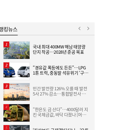
랭킹뉴스
국내 최대 400MW 해남 태양광
[
단지 착공…2028년 준공 목표
3
“경유값 폭등에도 든든”…LPG
1톤 트럭, 중동발 석유위기 ‘구원
산
투수’
민간 발전량 126% 오를 때 발전
[
[금융권 풍향계] 취약계층 금융 접근성↑...기
16:32
5사 27% 감소…통합발전사 출
업은행, 비대면 햇살론 출시 外
범으로 진검승부 예고
“한은도 금 산다”…4000달러 지
L
킨 국제금값, 바닥 다졌나 [머니
+]