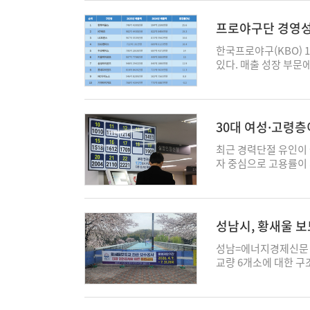
수 공급은 사업을 늦출
추가 조치도 종합적으
상했다. 특히 4월에는 
대통령의 각별한 관심도
첨단전략산업 특화단지
격제에 대해선 세금 부
0.7% 상승할 가능성
용과 일반용(업무용)
프로야구단 경영성적
다. 이 시장은 끝으로
러분께서 내시는 세금
워드 가이던스가 보다
치솟는 기름값에 떨고 
신뢰를 주는 정책"이라
차액을 정부가 보전해야
다만 변수는 여전히 에
중동 전쟁의 끝이 보이
한국프로야구(KBO) 1
다"고 촉구했다. 송인호 
대한 유류 사용 절감에
로 역시 조정될 수 있
제'가 어려워지기 때문
있다. 매출 성장 부문
이 들어간다는 것을 
공공 부문 뿐 아니라 
이 없다. 천연가스 가
신세계야구단)가 고무적
도 우려를 표했다. 그
능성이 있다"고 밝혔다
소비의 55%를 차지하
장료 수입이 전년 대비
까 싶다"면서도 “소비
이 경우 기준금리 인상
서 무려 73%나 올려
영업적자를 기록했다.
놓는 게 100% 잘한
에 따라 내년 초로까
기업의 현실이다. 산업용
다. 12일 에너지경제
30대 여성·고령
매석에 대해선 “누군
국내 성장률 전망을 빠
이 들고, 소비량도 적은
개 중 9개 기업의 매
쌓기 시작하면 불필요하
실질 국내총생산(GDP)
볼 수 없는 해괴망측한
△프로야구 광고 △중
최근 경력단절 유인이
으려면 신뢰를 회복해야
했다. 주요 기관 가운
낸 끔찍한 일이다. 문
등이다. 매출 상위권은 
자 중심으로 고용률이 
에서 출발한다"며 각 
(2.0%)와 경제협력개
겨 버렸다. 주택용 전
포츠, 968억원), 
으로 나타났다. 12일
“이번 전쟁 과정에서 
보고서를 통해 신흥 
공지능을 위협하는 폭탄
우 프로농구단 운영을 
세 이상 고용률은 202
야 한다"며 대체 공급
경에 직면할 수 있다고
철강 공장은 조업 시간
이노스(기업명 엔씨다이
61.0%로 전년 동월과
선 핵심 전략 프로젝
비자물가 상승률이 4%
중국과 중동의 과잉 
는 하위권을 차지했다. 
2798만6000명을 
파견하고 콩고공화국에
성남시, 황새울 보
구조상 교역조건 악화
계의 현실이 가장 절박
한 모든 구단이 매출을 
두드러진 고용률 상승에
를 병행하고 있다고 
용을 일부 흡수할 경우
선재 대응 ‘시동’
길을 잃어버린 상황이다.
출 성장 부문에서 1위를
로 10년 전과 비교해 
성남=에너지경제신문 
국내 유입을 유도하기 
함께 금리 인하 국면은
을 투자하고 반도체 2
(816억원→968억원, 
상승세가 두드러졌다. 같
교량 6개소에 대한 구조
은 중동 사태 등 대외
동할 가능성이 크다고 
제도 위험한 상황이다.
의 오름세를 보였다. 
가 여전히 있지만 10
량 안전관리 강화 조
유출을 억제하고 국내
기관은 한국의 올해 성
력은 지난 5년 사이에
공개, 키움히어로즈는 
고 출산 연령이 상승하
다. 시는 12일 노후
'서학개미'의 복귀 유도
와 투자를 동시에 제약
인 반도체 클러스터와
었는데 작년에는 228억
았다. 아울러 육아휴직
위해 캔틸레버 형식 교
도한 뒤 '국내시장 복
크에 취약하며, 교역조