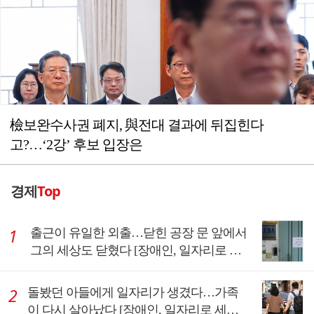
檢보완수사권 폐지, 與전대 결과에 뒤집힌다
고?…‘2강’ 후보 입장은
경제
Top
출근이 유일한 외출…닫힌 공장 문 앞에서
그의 세상도 닫혔다 [장애인, 일자리로 세
상을 만나다①]
돌봤던 아들에게 일자리가 생겼다…가족
이 다시 살아났다 [장애인, 일자리로 세상