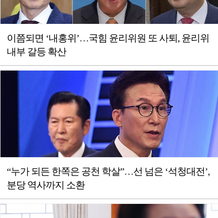
이쯤되면 ‘내홍위’…국힘 윤리위원 또 사퇴, 윤리위
내부 갈등 확산
“누가 되든 한쪽은 공천 학살”…선 넘은 ‘석청대전’,
분당 역사까지 소환