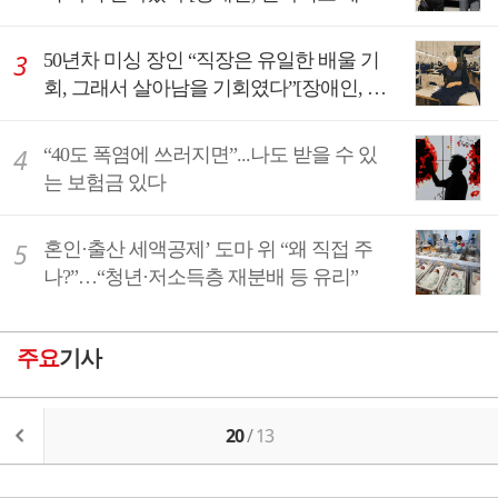
을 만나다③]
50년차 미싱 장인 “직장은 유일한 배울 기
회, 그래서 살아남을 기회였다”[장애인, 일
자리로 세상을 만나다②]
“40도 폭염에 쓰러지면”...나도 받을 수 있
는 보험금 있다
혼인·출산 세액공제’ 도마 위 “왜 직접 주
나?”…“청년·저소득층 재분배 등 유리”
주요
기사
20
/
13