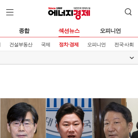
종합
섹션뉴스
오피니언
제
건설부동산
국제
정치·경제
오피니언
전국·사회