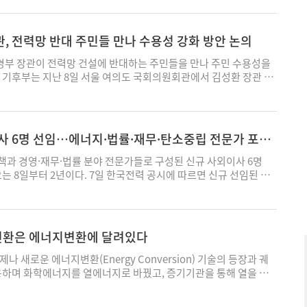
다. 특히 사태 장기화의 가장 큰 원인으로 꼽히는 호르무즈 해협의
역사상 최초로 일어났기에 전쟁 발발 시점에서의 예측들이 큰 오차로
간된 미국 에너지정보청(EIA)의 단기에너지예측(Short-Term
, 전력망 반대 주민들 만나 수용성 강화 방안 논의
k) 보고서의 국제시장가격 전망치 역시 이란 사태가 시작된 직후인 3월
 달라져 있다. EIA는 Brent시장 원유가격을 기준으로 하여 올해
부 장관이 전력망 건설에 반대하는 주민들을 만나 주민 수용성을
0달러보다 높은 가격이 유지될 것으로, 그리고 3분기 이후에 가서야
 기후부는 지난 8일 서울 여의도 국회의원회관에서 김성환 장관 주
 것으로 예상하였다. 3월 초 예측에서는 Brent시장 원유가격이
위원회 대표단과 제2차 간담회를 개최했다. 이번 간담회는 지난달
여 79달러일 것으로 예측하였으나 이번 보고서에서는 96달러로 보고
 이어 두 번째로 열렸다. 정부와 한국전력공사, 반대위 모여 전력망
것이다. 또한 OPEC+의 원유생산량의 예측치가 3월 보고서에 비하여
는 갈등 상황을 점검하고 주민 수용성을 강화하기 위한 제도적 방향
계 원유비축량의 예측치는 기존에는 2% 정도 늘어날 것으로 예측하
업별 입지 선정 단계에서 주민 의견이 실질적으로 반영될 수 있도록
사 6명 선임…에너지·법률·재무·탄소중립 전문가 포
 정도 줄어들 것으로 변경하였다. 이번 이란 사태에서 눈여겨 볼 부분
 대표성을 강화하고 관련 절차를 내실이 있게 운영하는 한편, 주민
문에서 나타나는 현상이다. 2025년도에 전 세계 원유비축량이 많이
 투명성을 강화하는 방안을 논의한다. 최근 주요 국가 전력망 사업
과 경영·재무·법률 분야 전문가들로 구성된 신규 사외이사 6명
 이전에는 2026년에 대하여 낮은 원유 가격과 높은 원유 비축 물
 갈등으로 수년째 지연되고 있다. 대표적으로 동해안 원전 전력을
오는 8일부터 2년이다. 7일 한국전력 공시에 따르면 신규 선임된 사
그러나 사태의 장기화로 수요국의 원유 비축 물량은 줄어들고 있지만
 초고압직류송전(HVDC) 사업인 '동해안~수도권 송전선로'는 주
대 전기공학과 명예교수, 문재도 서울대 응용과학과 특임교수, 황정
주변 중동 산유국의 원유 비축 물량은 사상 최대로 치솟았다. 이는 원
 협의 지연 등으로 당초 계획보다 약 8년가량 지연된 상태다. 동해
호사, 김종욱 더불어민주당 탄소중립위원회 부위원장, 정도진 중앙대
 일단 생산을 시작하면 생산량의 조절이 쉽지 않기 때문이다. 생
업은 강원·경북 동해안 지역에서 생산된 원자력 및 석탄 발전 전력을
 전남대 경영학부 교수 등이다. 이경섭 교수는 전력·전기공학 분야
 매장된 유전의 지질구조에 영향을 주게 되어 생산량을 원래대로 늘
위한 국가 핵심 전력망 사업이다. 특히 경기 하남시의 동서울변전소
공학과 교수를 역임했다. 문재도 교수는 산업통상자원부 차관과 한
지전환은 에너지변환에 달려있다
있다. 호르무즈 해협이 막혀 수송도 어렵고 생산량 조절도 어렵게 되자
환소 증설 사업은 대표적인 갈등 사례로 꼽힌다. 한국전력은 동해안~
 한국수소연합 회장 등을 지낸 대표적인 산업·에너지 정책통으로
 원유를 모두 자국의 비축시설 안에 비축하고 있으며 이미 거의 한
성을 위해 동서울변전소 내 500kV급 HVDC 변환소 설치를 추진하
는 법률·준법 경영 분야 전문성을 갖췄으며, 김종욱 부위원장은 서
나 새로운 에너지변환(Energy Conversion) 기술의 등장과 궤
UAE 등이 우리나라의 원유 비축기지에 관심을 보이는 이유도 여기
주민들은 전자파·소음·안전성 우려와 주거환경 훼손 등을 이유로 반
울시의원을 지내 정책·정무 역량을 보강할 인사로 평가된다. 정도
용하며 화학에너지를 열에너지로 바꿨고, 증기기관을 통해 열을 운
 사태가 종료되고 나면 수요국 모구 원유 비축을 늘릴 것으로 예상되
담회에서는 계획·건설 단계에서 의견수렴 폭을 확대하고 주민 지원·
스페이스와 네이버 사외이사 및 감사위원장을 지낸 재무·지배구조
산업혁명을 일궈냈다. 오늘날 우리가 누리는 전기 문명 역시 화석연
도 수요국 주변에 일종의 중간 비축기지를 운영할 것이라는 전망이
높이기 위한 방안이 논의됐다. '장기 송변전 설비계획' 수립 과정에
수는 대통령직속 2050 탄소중립녹색성장위원회 전문위원으로 활동
전기에너지로 변환하면서 시작되었다. 지금 우리는 거대한 전환점 앞