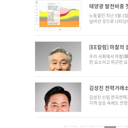
로 재생에너지 생산이 
을 준다는 점이다. L
생산하는 자원뿐 아니
태양전지(Indoor Ph
이 진행됨에 따라 국
태양광 발전비중 
전기가 필요한 시점에
본래 장시간 운영에 최
를 만들겠다"며 보조서
◇호주 퀸즐랜드대학 연
들을 다시 제자리로 돌려
는 것과 맞먹는 효과를
슈]
가 늘어나면 연료 효율
중형 전력체계의 한계
보다 친환경적인 주석(
노동절인 지난 5월 1
요에 따라 효율적으로
서는 순간적인 불완전
다. 김 이사장은 “전
기반 물질은 공기 중에
넘어선 것으로 나타났다
의 현실은 아직 갈 길
도 좋지 않다는 지적이
제어 문제가 반복되고
기 어렵다는 기술적 한
다만 전력당국과 전문
전을 강제로 중단하는
불가피한 흐름이지만 
구조를 만들겠다"고 말
트(FAAc)'라는 첨가제
맞물린 '일시적 현상'
에너지변환 기술과 함
국 기존 발전기들이 계
수소·배터리 산업 등을
해 일종의 '중간상(int
르면 1일 낮 12시 25
가격 신호가 실시간으로
키고 끄듯 운영할 수는
1963년생인 김 이사
적으로 늦추는 역할을 
지했다. 태양광 발전 
변환 기술에 투자할 경
[EE칼럼] 마찰의
유연성 확보 속도를 앞
아시아학·중국경제 박
화도 효과적으로 억제됐
이 전력 생산의 절반을
요와 공급을 잇는 시
치) 확대와 송전망 보
부 대변인, 한국디스
이 제작한 태양전지는 일
17.8GW(30.8%), 
우리 사회에서 마찰(摩
에너지전환을 이루기 위
심화될 것으로 보고 있다
역임했다. 이원희 기자 w
에서 16.36%의 광전
풍력과 수력을 포함한 
한 요소이고 피곤한 요
유롭게 변환할 수 있어
시간 안정적인 전력 공
16.36%를 우리가 
무려 84.6%를 기록
괴롭기도 하다. 그런데
를 줄이는 수요유연성
력발전에 의존하는 현재
이 수치는 열 증착 방
발전에 밀려 3분의 1
야만 균형점이 찾아진다
때 비로소 가치가 극대
덕환 서강대학교 명예
당한다. 또한 별도의 
에서 정오에는 5.7G
값싸게 잘 만들지가 관
에너지전환은 거창한 
과 전력시장 운영 비용
도 3000시간 이상
이 줄어드는 전형적인 '
악영향을 기치지 않을지
bienns@ekn.co.kr
ESS·계통 투자·유연
김성진 전력거래소
가 실내 환경에서 특히
은 하루 종일 이어지지
여기서 규제자가 일방
말했다. 전지성 기자 jjs
과제
카이트의 경우 약 1.62
격히 감소하면서 전력믹
이기면 가장 경제적인 
김성진 신임 한국전력거
전용으로 매우 적합한 
시 19GW 수준으로 
그 지점은 최적의 안전
가격 상승 속에도 안
서 최적화할 수 있다는
돌파는 하루 중 특정 
민에게는 가장 좋은 상
다. 김 이사장은 행
기를 생산할 수 있는 
보기는 어렵다는 분석이
다면 대부분 마찰의 결
회 상근부회장, 광주
기가 흐를 수 있는데,
있다. 태양광 비중이 
으키지 않은 상태는 사
임기는 취임일로부터 3
라 흡수할 수 있는 빛
다. 산업용 전력 수요
는 과정은 사업자나 규
를 졸업했고 영국 리