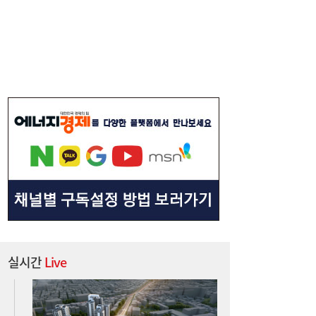
[속보] 김민석, 與전당대회 제주·인천 당원투
19:27
표서 승리…2위 정청래·3위 송영길
[송윤주의 부동산생태계] 첫발 뗀 ‘적금주
18:05
택’…주거사다리 기능할까
실시간
Live