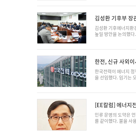
시 잘못된 예측을 하였
봉쇄는 에너지 무역 
빗나갔다. 4월 말에 발
김성환 기후부 장관
Energy Outloo
초의 보고서 내용과 사뭇
김성환 기후에너지환경
2분기까지 배럴당 10
높일 방안을 논의했다.
90달러 이하로 낮아질
재로 전력망 건설 반대
2026년 평균으로 하
10일 제1차 간담회에
있다. 22%나 올린 
건설 과정에서 발생하
5% 줄어들었으며, 세
을 논의했다. 먼저 사
한전, 신규 사외이
였다가 오히려 0.3%
입지선정위원회 위원의
진
은 바로 원유 비축 부
설명회 확대 등 절차적
한국전력이 에너지 정책
증가하였기에 이란 사태
은 주민 반발과 인허가
을 선임했다. 임기는 
량을 예상하였었다. 
수도권으로 보내기 위한
외이사는 이경섭 동신
생산국, 특히 걸프만 
민 반대와 지방자치단체
화 법무법인 경연 변
유가 지질구조의 문제로
안~수도권 HVDC 사
경영학부 교수, 송재도
산량을 잘못 조절하면
수도권으로 공급하기 
전문가로 동신대 전기
[EE칼럼] 에너
릴 수 없게 될 수도 
옥내화 및 HVDC 변
국무역보험공사 사장,
중동 산유국들이 생산한
수도권 HVDC 사업 완
꼽힌다. 황정화 변호사
인류 문명의 도약은 언제
계에 도달하고 있다. 
고 있지만, 하남시와 
울시 정무부시장과 서
를 같이했다. 불을 사
에 있다. 아마도 이번
대하고 있다. 이에 간
진 교수는 한화에어로
동에너지로 전환하며 
지만 동시에 산유국들
보상 체계의 실효성을 
전문가다. 송재도 교
료가 가진 에너지를 