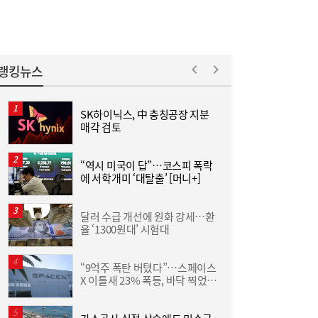
랭킹뉴스
李대통령, ISA·‘주가 누르기 방지법’ 재검토
16:03
지시…여야 엇갈린 반응
SK하이닉스, 中 충칭공장 지분
김
매각 검토
“역시 미국이 답”…코스피 폭락
야
에 서학개미 ‘대탈출’ [머니+]
단
달러 수급 개선에 원화 강세…환
“
율 ‘1300원대’ 시험대
받
“9억주 폭탄 버텼다”…스페이스
김민석 “갈등 제로” vs 정청래 “한 번 배신하
14:24
X 이틀새 23% 폭등, 바닥 찍었나
원
면 또”…제주서 난타전
[머니+]