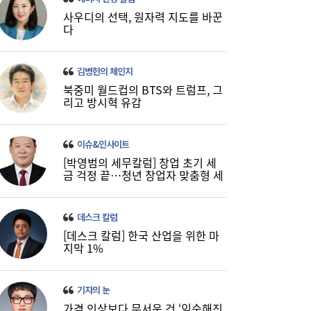
사우디의 선택, 원자력 지도를 바꾼
다
김병헌의 체인지
북중미 월드컵의 BTS와 트럼프, 그
리고 방시혁 유감
이쯤되면 ‘내홍위’…국힘 윤리위원 또 사퇴,
11:15
윤리위 내부 갈등 확산
이슈&인사이트
[박영범의 세무칼럼] 창업 초기 세
금 걱정 끝…청년 창업자 맞춤형 세
정 지원 확대
데스크 칼럼
[데스크 칼럼] 한국 산업을 위한 마
지막 1%
기자의 눈
가격 인상보다 무서운 건 ‘익숙해진