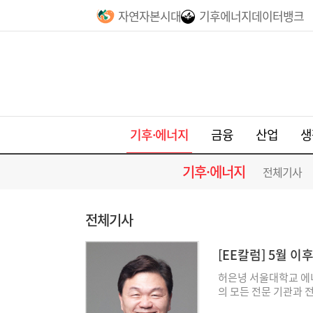
자연자본시대
기후에너지데이터뱅크
기후·에너지
금융
산업
생
기후·에너지
전체기사
전체기사
[EE칼럼] 5월 
허은녕 서울대학교 에너
의 모든 전문 기관과 
국제적인 전문 기관도