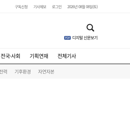
구독신청
기사제보
로그인
2026년 08월 08일(토)
디지털 신문보기
전국·사회
기획연재
전체기사
전력
기후환경
자연자본
김민석, 제주·인천 경선 모두 1위…누적 득표
19:36
율 정청래 역전