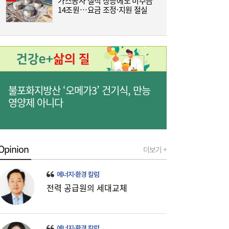
가스공사 실적 상승에도 미수금
14조원…요금 조정·지원 절실
인
줄었던 中企 대출, 한 달 만에 반등…5대 은
13:11
행, 기업대출 확대
불포화지방산 ‘오메가3’ 건기식, 만능
영양제 아니다
Opinion
더보기 +
에너지·환경 칼럼
“역시 미국이 답”…코스피 폭락에 서학개미
11:20
전력 공급원의 세대교체
‘대탈출’ [머니+]
에너지·환경 칼럼