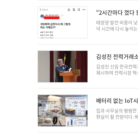
가능하다. 한편 국제
서 외부 전문가와 이
하며 탄소중립 정책 분
에 서 있다. 기후위기
자들은 아직도 이란 사
지역에 대한 법적·제도
구조개편과 탄소중립, 
생에너지 중심으로 바꾸는
“2시간마다 껐다 
제외하면 중동 산유국
등을 주제로 의견을 나
대응하기 위한 포석이
기서 간과하지 말아야 
이 없기 때문이다. 반
산업 육성을 위해 피할
가 동시에 포함되면서
율적으로 에너지를 변
태양광 발전 비중이 낮
상된다. 전문가들도 
는 갈등을 최소화하고 
기된다. 한편 이번 선
생에너지의 간헐성이다.
녁 시간에 다시 높이는
요인, 그리고 재무적인
해 나가겠다"고 밝혔다. 
되며 사외이사 비율은 57
을 때는 버려지고, 부
있는 화력발전기의 발
다. 하지만 멀게는 러
요한 것이 바로 에너지변
으로도 더 좋지 않다는
된 이번 이란 사태로 
술을 통해 이 문제를 
른 정책인가라는 불만의
또한 우리나라의 경우 
프를 가동해 열에너지로
익명 게시판인 '블라
을 각성하는 계기가 
김성진 전력거래소
어렵지만 열은 보온 탱
글들이 잇따라 올라오고
주로 난방용 연료에 그
를 실생활에 필요한 에
이냐"며 “A호기 정지 
김성진 신임 한국전력
났는데 이는 다시 다양
스비에르(Esbjerg
전이 반복되고 있다"고
제시하며 전력시장 혁신
분에 집중되어 나타나
업의 쇠퇴로 소멸 위기
환경에도 좋지 않고, 
취임식에서 “에너지 
기간 끌어올릴 것으로 
로 변모했다. 에스비에
낮 시간 태양광 발전
“대한민국 에너지 대전
추어져 있었기에 원료 
치마킹 대상이 되고 있
노동절인 지난 1일에는 
는 취임과 함께 △안
크게 늘어난 것도 주요
합 발전소 대신 70MW
를 넘어섰다. 이로 인해
산지소형 분산형 전력시
의 효과적인 대체제를
배터리 없는 Io
천 가구에 공급하고 있
감했다가 저녁 이후 다시
심 과제를 제시했다. 
계 최대 규모의 정유
여 지역난방의 탈탄소화
정오에는 5.7GW로 
정성이 중요해지고 있다
집과 사무실의 평범한
안 편하고 손쉽게 사용
(VPP) 모델은 디지
다. 전력업계에서는 이러
자원"이라며 “국민과 
현실이 될 전망이다.
정 과정에도 이러한 부
인 파워월(Powerwa
태양광 발전이 계통을
력시스템이 흔들리지 않
'자가 발전' 환경이 
국제원유가격이 70달러
신기술로 통합해 하나의
화력발전이 다시 급하게
하고 수요·공급 예측체
연구진은 국제 에너지 학술
2027년에는 미국 원
플랫폼에 연결된 ESS
문제는 이러한 화력발
유연성 자원이 제대로
뒷받침하는 연구 결과를
은 그러나 사태 이전에