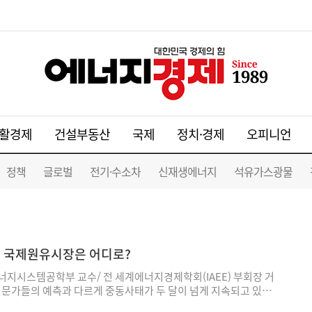
활경제
건설부동산
국제
정치·경제
오피니언
정책
글로벌
전기·수소차
신재생에너지
석유가스광물
이후 국제원유시장은 어디로?
지시스템공학부 교수/ 전 세계에너지경제학회(IAEE) 부회장 거
전문가들의 예측과 다르게 중동사태가 두 달이 넘게 지속되고 있다.
 예측하지 못한 수준으로 불확실성이 증가하였기 때문이다. 필자 역