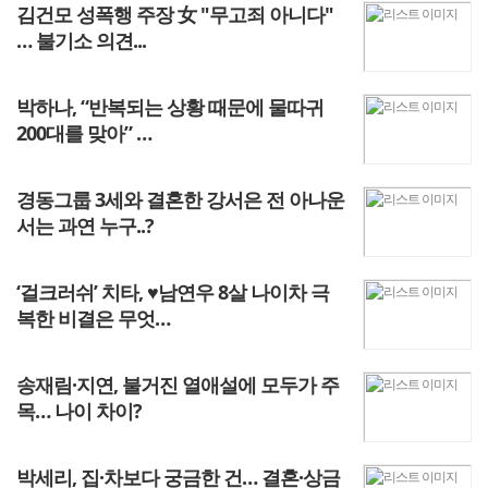
김건모 성폭행 주장 女 "무고죄 아니다"
… 불기소 의견...
박하나, “반복되는 상황 때문에 물따귀
200대를 맞아” …
경동그룹 3세와 결혼한 강서은 전 아나운
서는 과연 누구..?
‘걸크러쉬’ 치타, ♥남연우 8살 나이차 극
복한 비결은 무엇…
송재림·지연, 불거진 열애설에 모두가 주
목… 나이 차이?
박세리, 집·차보다 궁금한 건… 결혼·상금