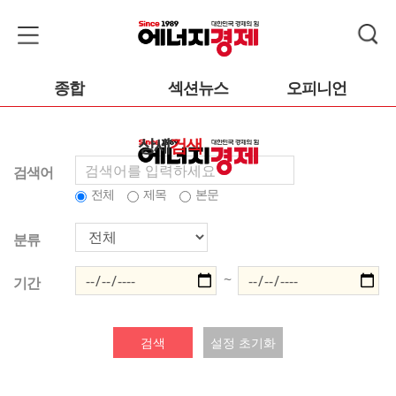
종합
섹션뉴스
오피니언
상세
검색
검색어
전체
제목
본문
분류
~
기간
검색
설정 초기화