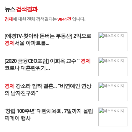
뉴스
검색결과
경제
에 대한 전체 검색결과는
9841건
입니다.
[에경TV-찾아라 돈버는 부동산] 2억으로
경제
서울 아파트를...
[2020 금융CEO포럼] 이희옥 교수 “
경제
코로나 대혼란위기…
경제
강소라 깜짝 결혼... “비연예인 연상
의 남자친구와”
‘창립 100주년’ 대한체육회, 7일까지 올림
픽데이 행사