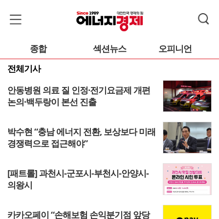
종합
섹션뉴스
오피니언
전체기사
안동병원 의료 질 인정·전기요금제 개편
논의·백두랑이 본선 진출
박수현 “충남 에너지 전환, 보상보다 미래
경쟁력으로 접근해야”
[패트롤] 과천시-군포시-부천시-안양시-
의왕시
카카오페이 “손해보험 손익분기점 앞당