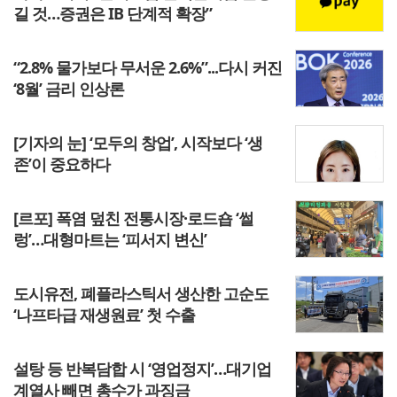
길 것…증권은 IB 단계적 확장”
“2.8% 물가보다 무서운 2.6%”...다시 커진
‘8월’ 금리 인상론
[기자의 눈] ‘모두의 창업’, 시작보다 ‘생
존’이 중요하다
[르포] 폭염 덮친 전통시장·로드숍 ‘썰
렁’…대형마트는 ‘피서지 변신’
도시유전, 폐플라스틱서 생산한 고순도
‘나프타급 재생원료’ 첫 수출
설탕 등 반복담합 시 ‘영업정지’…대기업
계열사 빼면 총수가 과징금