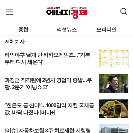
종합
섹션뉴스
오피니언
전체기사
라인야후 날개 단 카카오게임즈…“기본
부터 다시 세운다”
과징금 직격탄에 2년치 영업익 증발…쿠
팡, 2분기 ‘어닝쇼크’
“한은도 금 산다”…4000달러 지킨 국제금
값, 바닥 다졌나 [머니+]
[이슈] 자동차보험 8주 치료제한 시행령