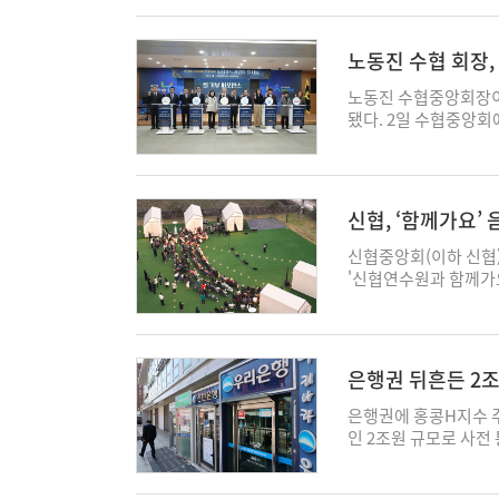
계(IFRS17) 도입
계를 위한 업무협약(M
보호 △미래세대 육성
은은 AI 산업을 우리
다. 삼성생명도 금융
국내 최초로 중국 국가
책임활동을 펼치고 있다
기술화(Full-stack
장을 밝혀왔다. 일부에
스'를 중국으로 확대할 예
활동을 새롭게 진행했다
노동진 수협 회장
한 수출기업의 비중 확
로 보인다. 일탈회계는
Corporation,중
에 9000만원을 증액
산업에서 기술 주도권
정된 바 있다. 당시 I
외국인 전용 위안화 Q
노동진 수협중앙회장이
적인 투자를 이어갔다
pearl@ekn.kr
도 변경 이후에도 유
은행 서울 위안화 청산
됐다. 2일 수협중앙
애큐온이 추구해 온 
명확히 표기하려는 취
중국 내 결제 업무를 
개최한 회장단 회의에
실천하는 금융회사로서
법상 삼성전자 보유지분
인 GLN(Global Lo
는 국내 협동조합의 발
다"라고 말했다. ◇ 
다'는 일탈회계 허용의
괌, 사이판, 하와이 
설립됐다. 협의회에는
축은행은 2025 두
생명이 받은 특혜라는 
지 결제가 가능하다. 
개 협동조합이 소속돼 
수단에게 훈련 지원금
신협, ‘함께가요’
기로 한다"면서도 “현
드 등록 등 번거로운절
협 회장을 차기 회장으
대한장애인체육회를 통해
뿐"이라고 일축했다.
을 마련했다"며, “앞
다. 노 회장은 “어려
장애인체육회 이천선수
신협중앙회(이하 신협
용하는 경우 한국을 I
심의 서비스 혁신을 지
다같이 발전하는 길을 
은행 임직원들이 직접 
'신협연수원과 함께가요
현시점에 일탈회계를 
액 1조원 돌파 신한은
연말 사회공헌 행사에 
전달했다. 이번 아시
악회는 신협제주연수원
책 변경에 따른 것이므
이 1조원을 돌파했다고
부했다. 수협재단은 
수들이 4년마다 기량을
노래 맞히기 등 참여형
된다. 당국은 혼란 최
권형으로 전환해 수익 
박경현 기자 pearl@ek
개 종목에 걸쳐 총 88
음악회에는 신협제주연수
성생명은 내년부터 삼성
부터 총 13개 상품을 
이에 대한장애인체육회
광장에서 대전문화예술
은행권 뒤흔든 2조
할 때 총 보유 지분은
중 8개 상품(4605억
당에 JT저축은행 임
렸다. 이어 가수 인순
하면 12조원이 자본으
은행은 국내주식형·글
기 속에서 최선을 다해
며 큰 호응을 얻었다.
은행권에 홍콩H지수 
성생명을 포함한 생명
있다. 목표전환형 펀드 
에서 몰입도를 높이고,
앙연수원에서도 '신협연
인 2조원 규모로 사전
도록 유배당 계약을 
시 활성화 캠페인이 주
품으로 선물했다. JT
시간을 활용해 운영하고
않은 영향을 미칠 것으
사항 및 금리변동 위험
5개월만에 2조원을 넘
항저우 장애인아시아 
참여했다. 가수 인순이
기다. 2일 금융권에 
자들은 이전과 달라지
형(KCGI코리아) △