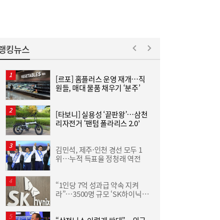
포함 전방위 징집률↑…여성 징병, 검토 안
해”
랭킹뉴스
[르포] 홈플러스 운영 재개…직
원들, 매대 물품 채우기 ‘분주’
은
[타보니] 실용성 ‘끝판왕’…삼천
홍
리자전거 ‘팬텀 폴라리스 2.0’
‘
↑
김민석, 제주·인천 경선 모두 1
위…누적 득표율 정청래 역전
이
“1인당 7억 성과급 약속 지켜
라”…3500명 규모 ‘SK하이닉스
통합 노조’ 추진