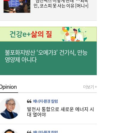
“삼전닉스 이렇게 싼데”…외국
‘
인, 코스피 못 사는 이유 [머니+]
생
나란히 대출 키웠지만…희비 갈린 ‘카뱅·케
10:26
뱅’, 비이자 동력 승부수
불포화지방산 ‘오메가3’ 건기식, 만능
‘흥국·한화·한투’ 3파전...KDB생명 매각,
10:21
영양제 아니다
5000억 간극 좁힐까
Opinion
더보기 +
에너지·환경 칼럼
발전사 통합으로 새로운 에너지 시
대 열어야
에너지·환경 칼럼