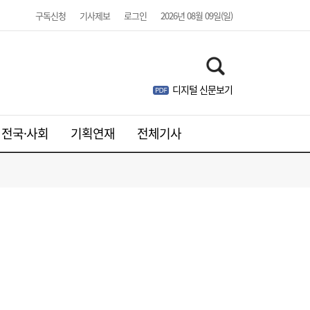
구독신청
기사제보
로그인
2026년 08월 09일(일)
디지털 신문보기
하반기 은행권 기관영업 승부처 열렸다…인
17:03
천시금고 수성전에 ‘이목’
전국·사회
기획연재
전체기사
1600원 넘보던 환율, 한 달 새 1400원대 초
14:09
반으로↓…1~7월 월 평균 변동폭 47원