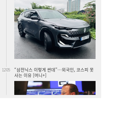
“삼전닉스 이렇게 싼데”…외국인, 코스피 못
12:05
사는 이유 [머니+]
홍소영 병무청장 “男 면제 연령 ‘43세 상향’
11:04