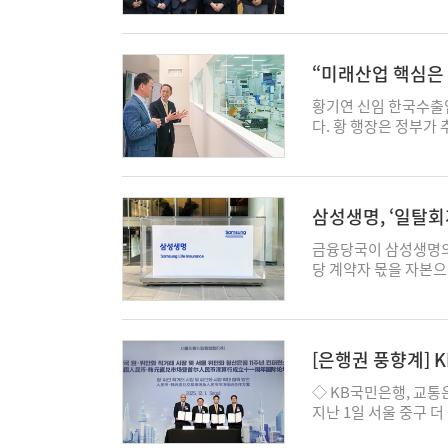
했다. 어부바 인형, 네
지역 사회연대경제조직
업예정자 및 내년 1월 
라시 스티커'를 학생들
됐다. 간담회에는 제
AI, IT, Data(
'심리테스트'를 완료한
등 유관기관 관계자와
뛰어난 인재를 선발할 
다. 각 캠퍼스에서는 
지원제도를 공유하고, 
“미래산업 핵심은 
성을 높이기 위해 필기
함께 진행해 학생들과
약계층 고용, 사회적 
인원은 제한을 두지 않
누적 2만3000명 이
직을 우대하는 특화보
황기연 신임 한국수출
해 전공, 어학성적 등
“시험 기간에 도움이 
설턴트를 연계해 비금
다. 황 행장은 정부가 
날부터 오는 16일까지
문이다. 윤성근 신협
제조직의 성장기반 마련
지원을 약속했다. 한국
지원자는 AI역량검사,
게 응원과 휴식을 전
유관기관과의 지속 가
문지로 경기 평택 소재
다. 합격자는 내년 1월
확대하고, 더 많은 학
“지역경제 활성화 등
아이피에스는 △플라즈마
∙IT∙DATA∙DX 분
확대하겠다"고 말했다.
다"라며, “현장에서
(Furnace) △건식
삼성생명, ‘일탈
융사로 도약해 나갈 것
아모아통장'을 통해 생
일자리 창출을 지속할 
식으로 제조하는 업체로
화 등 다양한 제도를 
강화 전략을 스쿨어택 캠
자 pearl@ekn.kr
은 정부가 추진하고 있는
금융당국이 삼성생명의 
탈·애큐온저축은행, '
비) 기업의 글로벌 
당 계약자 몫을 자본으
온저축은행이 보건복지
행보다. 실제로 수은은
종 지표가 변화할 전
헌 인정제'에서 최고 
이다. '첨단전략산업 
등에 유의미한 영향은 
와 지속적인 교류∙협
등 우대조건을 제공하고
난 1일 금융감독원과
공식적으로 인정하는 제도
5000억원 이상으로 
분의 회계상 예외적용
사회공헌활동 성과 등
[은행권 풍향계] 
성 특별위원회'(이하 
를 적용해야 하며, 
책임활동으로 지역사회
外
다. 특위에서는 △AI
자본으로 처리해야 한
◇ KB국민은행, 교통
고 등급인 S등급을 획
업 AI 전환 컨설팅 제
에게 돌려줘야 하는 
지난 1일 서울 중구 
행은 2024년부터 2
적극 부응해 나갈 예정
당국은 일탈회계 중지
청산은행 11주년 컨퍼
정받았다. 양사는 '미
기관이 AI·반도체 산