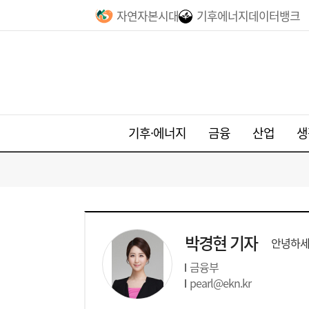
자연자본시대
기후에너지데이터뱅크
기후·에너지
금융
산업
생
박경현 기자
안녕하세
금융부
pearl@ekn.kr