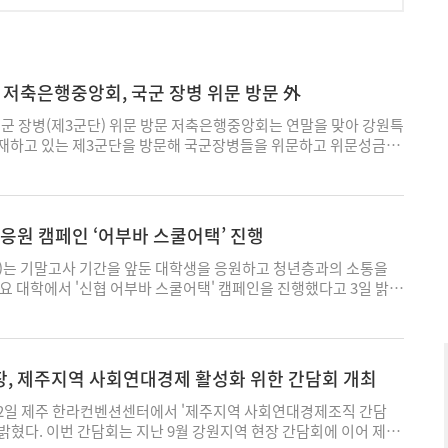
 저축은행중앙회, 국군 장병 위문 방문 外
군 장병(제3군단) 위문 방문 저축은행중앙회는 연말을 맞아 강원특
재하고 있는 제3군단을 방문해 국군장병들을 위문하고 위문성금
고 3일 밝혔다. 이번 방문에는 오화경 중앙회장과 제3군단 김동수
 중앙회 김인구 전무와 김생빈 상무도 참석해 장병들의 노고에 감사
회장은 “청춘의 시간을 국가에 헌신하며 조용히 미래를 지키는 장병들
 오늘이 안전하게 지켜지고 있다"며 “저축은행 업계는 그 헌신을
 응원 캠페인 ‘어부바 스쿨어택’ 진행
과 지역사회의 삶을 받쳐주는 금융 울타리가 되겠다"고 밝혔다. 중
 산불 피해 이재민 성금 기부와 취약계층 지원을 위한 후원금 전달
)는 기말고사 기간을 앞둔 대학생을 응원하고 청년층과의 소통을
힘쓰고 있으며 전국 전통시장에 생활·기반시설을 지원하는 등 지역
요 대학에서 '신협 어부바 스쿨어택' 캠페인을 진행했다고 3일 밝혔
사회적 역할을 지속하고 있다. ◇ SBI저축은행, 2025년 대졸 신
 새롭게 선보인 슬로건 '어부바 A+ HUNTERS' 아래 진행되는 현
 AICT(AI, IT, 디지털, DATA, DX) 전문 인력 양성을 위한
 올해에만 네 차례 전국 캠퍼스를 직접 방문하며 대학생들과의 접
공개채용'을 진행한다고 3일 밝혔다. SBI저축은행은 최근 AI기반 디지
고 있다. 신협은 지난달 25일부터 지난 2일까지 총 5일간 △충북
진행되는 금융 환경에서 관련 분야의 전문 인력을 양성하고 경쟁력을
희대학교(11/26) △전북대학교(11/27) △서울시립대학교(12/1) △
장, 제주지역 사회연대경제 활성화 위한 간담회 개최
을 진행한다. 모집 분야는 △Finance AI(생성형 AI 시스템 개발
 전국 5개 대학에서 '어부바 스쿨어택'을 운영했다. 매일 오전 11시부
 IT(뱅킹/비대면/인프라 시스템 개발 및 운영) △Finance Data(데이
스 현장에서 커피트럭을 통해 아메리카노·히비스커스 티 등 무료 음
2일 제주 한라컨벤션센터에서 '제주지역 사회연대경제조직 간담
inance DX(디지털 전환 기획 및 분석)부문이다. 지원 자격은 국내·
하반기 스쿨어택은 겨울 시즌에 맞춰 실용성을 고려한 굿즈를 준비
 밝혔다. 이번 간담회는 지난 9월 강원지역 현장 간담회에 이어 제주
 이상 학력 또는 이에 준하는 기초 기술 역량 보유자로 내년 2월 졸