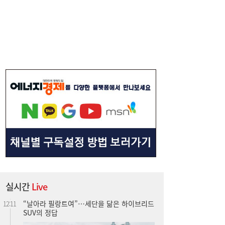
컴투스, 회심의 역작 내놨다…‘제우스: 오만
14:00
의 신’ 26일 출격
실시간
Live
“날아라 필랑트여”…세단을 닮은 하이브리드
12:11
SUV의 정답