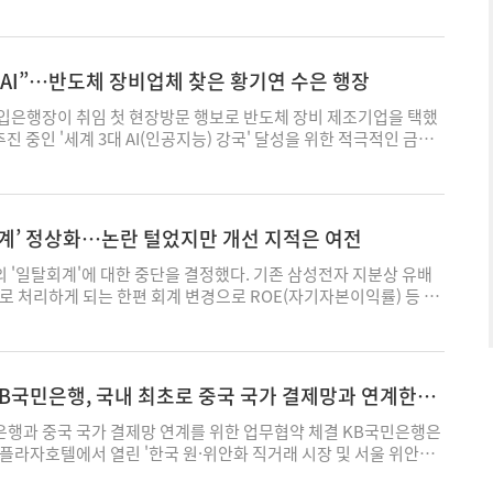
임택, 핸드크림, 립밤 등 다양한 굿즈와 시험 응원 메시지를 담은 '찌
의 애로사항을 직접 듣고 맞춤형 지원방안을 모색하기 위해 마련
입사 가능자다. 금융회사 및 IT 관련 기업 인턴 경험이 있거나 금융,
에게 제공했다. 현장 참여는 QR코드를 활용해 간단한 MBTI 기반
주특별자치도청, 한국사회적기업진흥원, 제주사회적경제지원센터
통계포함) 관련 자격증 소지자를 우대하며, 책임감·협업·의사소통 능력이
 뒤, SNS 또는 카카오톡 인증을 거쳐 굿즈를 받는 방식으로 진행됐
 사회적기업 및 자활기업 대표 등이 참석했다. 참석자들은 기관별
예정이다. SBI저축은행은 지원자의 부담을 덜고 채용 전형의 효율
신협 홍보전략팀과 임직원들이 브랜드 홍보 및 간단한 취업 상담도
기업들의 건의사항과 향후 지원 방향에 대해 논의했다. 신보는 취
AI”…반도체 장비업체 찾은 황기연 수은 행장
시험을 진행하지 않는다. 또한 채용 시 우수인재가 많을 경우 선발
의 실질적인 소통 기회를 마련했다. 신협은 올해 스쿨어택을 통해
가치 실현, 지역사회 공헌 등을 평가요소로 반영해 사회연대경제조
고 선발하고 있으며 다양한 경험과 능력을 갖춘 인재를 확보하기 위
상의 참석을 기록하는 등 높은 참여도를 확인한 가운데 학생들로부터
증 프로그램을 운영하고 있는 점과 경영전략·마케팅 분야 전문 컨
입은행장이 취임 첫 현장방문 행보로 반도체 장비 제조기업을 택했
에 제한을 두지 않는 파격적인 채용을 진행하고 있다. 서류접수는 이
된다", “어부바 캐릭터가 친근하다"는 긍정적인 반응을 얻었다는 후
융 서비스도 지원하고 있음을 설명했다. 참석기업들은 사회연대경
추진 중인 '세계 3대 AI(인공지능) 강국' 달성을 위한 적극적인 금융
 SBI저축은행 채용홈페이지를 통해 진행한다. 서류 전형에 합격한
중앙회 기획이사는 “어부바 스쿨어택은 시험 기간을 앞둔 학생들에
을 위한 예산 확충과 판로 지원 확대 등을 요청했으며, 지자체 및
수출입은행(이하 수은)은 황 행장이 취임 후 첫 중소·중견 기업 방
 실무진 면접, 경영진 면접, 채용 검진을 거쳐 최종 합격자를 발표한
하기 위해 마련된 프로그램"이라며 “앞으로도 청년 세대와의 접점을
능한 협력체계 구축의 필요성을 제안했다. 최원목 신보 이사장은
 반도체 장비 제조기업인 원익IPS를 방문했다고 3일 밝혔다. 원익
 22일 입사하게 된다. SBI저축은행 관계자는 “이번 AI∙디지털
생들이 참여할 수 있도록 운영 범위와 연계 프로그램을 지속적으로
 포용 성장을 위해 사회적기업과 자활기업의 역할이 매우 중요하
 증착장비(PE-CVD) △원자층 증착장비(ALD) △확산로
야의 인력 선발과 육성을 통해 빠르게 변화하는 금융환경을 리딩하는 금
 한편, 신협은 청년 세대 고객을 위한 비대면 자유입출금 상품 '모
 건의된 의견들을 정책에 충실히 반영해 사회연대경제조직이 성장과
 식각장비(Dry Etcher) 등 반도체 미세공정의 핵심장비를 주문생산 방
회계’ 정상화…논란 털었지만 개선 지적은 여전
"이라며 “이와 함께 업계 최고 수준의 처우와 복지, 유연한 조직문
활 자금 관리와 고금리 혜택을 제공하며, 청년 맞춤형 금융서비스
수 있도록 정책금융기관의 역할을 다하겠다"고 말했다. 박경현 기
, 삼성전자, SK하이닉스 등을 주요 거래처로 삼고 있다. 이번 방문
통해 성장할 수 있는 환경이 마련돼 있다"고 밝혔다. ◇ 애큐온캐피
페인과 연계해 이어가고 있다. 박경현 기자 pearl@ekn.kr
 세계 3대 AI 강국이라는 비전에 발맞춰 '소부장'(소재·부품·장
'일탈회계'에 대한 중단을 결정했다. 기존 삼성전자 지분상 유배
2025년 지역사회공헌 인정제' 최고 등급 획득 애큐온캐피탈과 애큐
경쟁력 강화를 최우선적으로 추진하겠다는 황 행장의 의지가 표명된
로 처리하게 되는 한편 회계 변경으로 ROE(자기자본이익률) 등 각
부와 한국사회복지협의회가 공동 주관하는 '2025년 지역사회공
 올해 반도체·배터리 등 첨단전략산업에 총 8조원 이상을 지원 중
망이다. 그러나 유배당보험 계약자에 대한 배당이나 삼성생명 주가
등급을 동시 획득했다. 지역사회공헌 인정제는 지역 내 비영리단체
우대지원 프로그램'을 통해 관련기업에 금융지원 시 대출한도, 금리
주지 않을 것으로 분석된다. 3일 보험업권과 금융권 등에 따르면 지
력으로 꾸준한 사회공헌활동을 펼친 기업과 기관을 발굴해 그 공로를
 있다. 수은은 내년에 이 규모를 올해보다 5000억원 늘어난 8조
 회계기준원은 질의회신 연석회의에서 삼성생명의 삼성전자 보유지
다. 기업의 환경(E), 사회(S), 지배구조(G) 영역의 경영 노력과
확대할 계획이다. 아울러 수은은 주요 경영진이 참여하는 'AI 산업 육
을 중지하기로 했다고 밝혔다. 앞으로는 국제기준에 따라 원칙회계
에 대해 심사한다. 양사는 캐피탈∙저축은행업권에서 선도적인 사회
KB국민은행, 국내 최초로 중국 국가 결제망과 연계한다
'특위')를 발족해 실질적인 AI 산업육성 및 지원방안을 모색하고 있
보험계약부채로 표기해 매각계획이 없을 시 계약자지분조정이 아니라
와의 동반성장을 실천해 왔으며, 이러한 노력을 높이 평가받아 최
 산업에 대한 큰 폭의 금융우대 △스타트업 투자 확대 △중소·중견기
다. 삼성생명은 삼성전자 주식을 매각할 경우 일부를 유배당 계약자
은행과 중국 국가 결제망 연계를 위한 업무협약 체결 KB국민은행은
득했다. 특히 애큐온캐피탈은 2022년부터 4년 연속, 애큐온저축은
공 등 전략적 금융지원 방안을 마련해 정부의 AI 생태계 육성 계획에
문제로 그동안 이 금액을 부채항목의 계약자지분조정에 표기해왔다.
더 플라자호텔에서 열린 '한국 원·위안화 직거래 시장 및 서울 위안화
년 연속 인정 기업으로 선정되며 지속적인 사회책임활동의 성과를 인
이다. 황 행장은 “AI가 미래산업의 핵심으로 부상하면서 정책금융
가 삼성생명의 삼성전자 지분매각에 따른 조치가 아니며, 새 보험회
런스'에서 '교통은행 서울 위안화 청산은행과 중국 국가 결제망 연
래를 함께하는 따뜻한 금융'이라는 지속가능경영 비전 아래 △환경
업 생태계에 어떤 역할을 할 수 있는지를 모색하는 첫걸음"이라며 “수