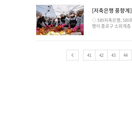
임까지 5번째 대한민국
였다. 두 차례에 걸쳐
2조원 규모의 과징금
가 '0원'이며 따라서
내 주식형 전략상품을 
인체육 국가대표 선수 
협 공식 유튜브 채널을
진 것으로, 금감원은 
고서에 따르면 “유배당
[저축은행 풍향계]
수익률은 각각 34.4%
맞이해 장기 사회공헌
연수원과 '함께가요' 
에 과징금·과태료를 통
채는 없는 상황"이라고
리에도 역량을 집중하고
外
원을 목표로 진행된다.
수 있는 시간이 되기를
며 역대 최대 규모다.
◇ SBI저축은행, SB
고서에도 유배당보험 
이 부진한 상품에 대해
인 선수들이 국제무대에
을 지속 확대해 나가겠다
이른다. △KB국민은행(
행이 종로구 소외계층 
조정이 자본으로 반영
경험 확대를 위한 자산
다"며 “앞으로도 장애
△농협은행(2조1310억
밝혔다. 이번 봉사활동
니다. 재무제표 상에선
펀드는 수익 실현이라
어질 수 있도록 지속적인
은행(413억원) 순이
낼 수 있도록 돕기 위
는 것이다. 여전히 배
준한 관심을 받고 있
졌다. 금소법에 따르면
나눔봉사단' 600여명
과제는 남은 상황이다
지속적으로 강화해 나
에서 과징금을 부과하도
김치 1만5000kg(약
과 방식이 불투명하기
계약 체결 하나은행은
수준이며 신한·하나·농
41
종로구복지재단 이사장 
42
43
44
는데, 삼성생명은 삼성
다고 2일 밝혔다. 온
을 부과받으면 영업외
눔봉사단이 이날 담근 
당시 팔았던 유배당보험
2021년 설립해 투자
전성 지표가 악화될 수
려움을 겪는 등 우리의
성전자 지분 등을 매
주식매입자금대출(스탁
간은 최대 10년간 이
그룹, 2025 전사 
있어야만 유의미한 배당
치기관 제휴 계약을 
한 여파와 함께 주주환
룹은 전 계열사 임직원
경으로 인한 실질적 영
으로 온투업 서비스를 
으로 인해 현재 수십조
은 11월 한 달을 전
본 확대만 나타나기 때
스를 이용하는 투자자
우려가 나온다. 기업대
됐다. OK금융그룹의 
본으로 이동하면 삼성생
입출금, 대출 원리금 
는 결과를 초래한다. 
동참했으며, 그룹 본
약 2%p 낮추는 효과
방침이다. 하나은행 관
며 신상필벌적 기조를 
함께 진행했다. 또한
은 제한적"이라고 분석했
를 기반으로 하이펀딩
재 수준을 다소 엄격하
방식의 '매칭그랜트'를
계획이다"며, “온투업
향에 대해 인지하고 
들과 그 가족을 응원하
협력을 확대하는 등 손
은 ELS 과징금에 따
운영했다. 이렇게 모
속하겠다"고 말했다. 박경
않도록 최대한 노력하고
통해 '부산나음소아암
는 부분을 고려해 소비