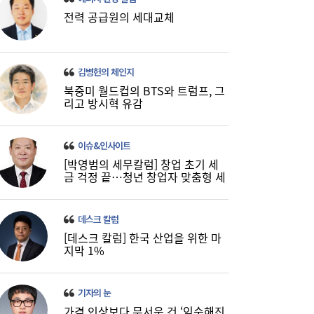
전력 공급원의 세대교체
김병헌의 체인지
북중미 월드컵의 BTS와 트럼프, 그
리고 방시혁 유감
‘릴레이 흑자 전환’에도 못 웃는 K석화…변수
10:19
는 독일 ‘라인강’ 수위
이슈&인사이트
[박영범의 세무칼럼] 창업 초기 세
금 걱정 끝…청년 창업자 맞춤형 세
정 지원 확대
데스크 칼럼
[데스크 칼럼] 한국 산업을 위한 마
지막 1%
“금리보다 한도가 문제”...대출시장 더 팍팍
10:06
기자의 눈
해진다
가격 인상보다 무서운 건 ‘익숙해진