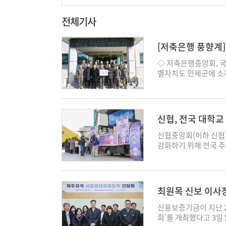
전체기사
[저축은행 풍향계]
◇ 저축은행중앙회, 국
별자치도 인제군에 소
1000만원을 전달했다
부군단장이 참석했다.
의 뜻을 전했다. 오 
이 있기에, 대한민국의
신협, 전국 대학교
마음 깊이 새기며 서민
앙회와 저축은행 업계는
신협중앙회(이하 신협
등 지역사회 지원에 
강화하기 위해 전국 주
사회와 취약계층을 위한 
다. 이번 캠페인은 올해
입 공개채용 SBI저축은행이
장 응원 프로그램으로,
'2025년 대졸 신입 
점을 지속적으로 확대하
털 전환이 급속도로 
대학교(11/25) △경
최원목 신보 이사
강화하기 위해 이번 채용
경북대학교(12/2) 등
및 운영) △Finance
터 오후 4시까지 캠퍼
신용보증기금이 지난 
터 기획 및 분석) △F
료를 제공했다. 올해 
회'를 개최했다고 3일
외 대학 관련 전공 학사