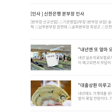
기원 부행장 - 수도권영업추진그룹 송성주 부행장 - 영
△ICT전략실 ICT전략기획팀장 강석순 △어업양식
산적금융지원팀을 신설
부 김제우 △본부감사부 정진호 △준법경영실 배유미
화할 예정이다. 또한 
청·호남영업추진그룹 장창용 부행장 - WM고객그룹 
규 △어업인력지원부 어업인력기획팀장 이상준 △상
는 한편 관계사 간 협
△준법경영실 김미라 △준법경영실 김오철 △준법경
용금융부'를 중심으로 
룹 최위집 부행장 - 경영지원그룹 최종진 부행장 ◇ 
지털금융팀장 박정희 △공제보험본부 상품개발팀장 
[인사 ] 신한은행 본부장 인사
지털금융을 뒷받침하기
영실 김양선 △준법경영실 황서이 △준법경영실 김정
로 경영 전략과 디지털
김대근 본부장 - 모바일사업본부 김유창 본부장 - KB G
팀장 전상정 ◆ 전보 [부장급] △회원지원부장 김
호, ESG경영을 유기
행 송기금 △베트남우리은행 이규봉 ◆ 국외점포 부
지·ESG를 담당하는 '
본부 김진현 본부장 - 스타뱅킹영업본부 류소림 본부장
리본부장 박정순 △준법감시실장 양운직 △교육 송효
[본부장 신규선임] △기관영업2부장 (본부장 보임) 
산하엔 '신사업·디지털
장 전보] ◆ 금융센터장 △가락중앙 박광욱 △가산디
통할하는 '미래전략부문
외환사업본부 백기현 본부장 - 수탁사업본부 이영주 본
현철 [팀장급] △기획조정실 기획조정팀장 김창우 
혁 △남부본부장 장연태 △송파본부장 최성곤 △인
호 전담 조직의 기능과
노량진 박도영 △노원 이석진 △마곡역 조남근 △명
(Transformati
부장 - 대기업영업본부 황인철 본부장 ◇ 지역본부대표 
화 △어선안전조업부 어선ICT지원팀장 황병천 △어
한병기 △신한PremierPWM본부장 안원걸 △대기
예방 중심의 소비자보
철 △발산역 안진아 △법조타운 이정한 △사당역 신
주도권을 확보함과 동시
판교지역본부 조광수 대표 ◇ 부행장 전보 - 강남영업
임병진 △속초어선안전조업국장 김량훈 △포항어선
△프로젝트금융부장 (본부장 보임) 배두환 △증권운용
행 부문의 성장에도 엔
대문 정성렬 △서여의도 이명호 △성수동 강귀정 △
체계를 구축한다. 마지
호그룹 박선현 부행장 - 여신관리심사그룹 송용훈 부행
안전조업국장 김정섭 △경제기획부 경제기획팀장 배
AMP 이재구 △신한퓨처 AMP 김정애 [본부장 재선
문 산하에 '글로벌본부',
△아현동 최대해 △연세 김진표 △영등포중앙 전수일
이를 통해 계열사별 고
이윤석 상무 ◇ 본부본부장 전보 - 증권운용본부 길광수
국 △천안물류센터장 정주영 △자재사업부 유류관리
△강남삼성본부장 이병식 △용산본부장 한영선 △경
부'를 편제했다. 우리
웅 △종암 구현주 △중계동 한수경 △중부 강태훈 △
“내년엔 또 얼마 
활성화하고 자산관리(W
부장 - 글로벌사업그룹(소속) 권봉중 본부장 ◇ 지역
식가공지원팀장 조맹근 △자금운용본부 기업금융팀장
장 (본부장급) 권순박 △땡겨요사업단장 (본부장 보
다. 그룹이 지난 9월
용 △공항 유호성 △만수동 고용호 △부평 강성훈 △
한다. 이를 토대로 글
역본부 이미숙 대표 - 충청광역본부 장문자 대표 - 
부 정보보호팀장 백종현 △조합감사실 감사기획팀장
리카신한은행 법인장 (본부장급) 도건우 △자금세탁
내년 실손의료보험료가 
래동반성장 프로젝트'
포 강구민 △대화역 이정하 △동탄역 윤선준 △반월
도 본격적으로 정착시킬
현 기자 pearl@ekn.kr
성 △서해자재사업소장 서영선 △상호금융여신지원부 
지형 △디지털솔루션본부장 전성익 박경현 기자 pearl@
이 예고되면서 부담이 
담 조직을 우리은행 IB
△성남 손종락 △수원 최석권 △수지상현 박형주 △
도약을 선도하는 금융 
식 △어업인력지원부장 오상철 △감사실장 강성훈 
계 정상화에 나서겠단
단전략산업 중심의 유
부 이요한 △정왕동 김남중 △진접 김태관 △파주 최
다. 먼저 금융 소비
융여신지원부 채권관리지원팀장 문용훈 △공제보험본
수준까지 보험료가 치달
혁신벤처기업에 적시성 
종신도시 노기자 △청주 김종섭 △속초 천재민 △원주
을 신설했다. KB국
△자금운용본부 부동산금융팀장 조건일 △감사실 감사
실손보험의 전체 인상률
연금 조직을 정비해 
산 신정훈 △김해 최정수 △창원 김주영 △대구 김민
금융소비자 보호를 한
보험부 보험관리팀장 이상목 △무역사업부 수출사업
5년간 실손의료보험의 
기로 했다. IB 조직
박성환 △한전빛가람 임원철 △군산 안미선 △전주 
위해 소비자보호그룹 산
“대출상환 미루고 이
부 투자관리팀장 박효진 박경현 기자 pearl@ekn.kr
인상률은 이보다 1.2%
며, 자금시장 조직은 
점장 △남역삼동금융센터 전명진 ◆ PB센터 금융센터장 △
를 바탕으로 금융사기
를 것으로 예상되는 한
인다. 은행의 디지털 
내년에도 가계대출 관
애 △TWO CHAIRS W 청담 유숙자 △TWO CHAIRS
할 수 있는 '신뢰받는
3·4세대의 경우 기본
변경해 AX혁신 가속화
발이 묶일 전망이다. 
대구 김연순 ◆ PB지점장 △강남BIZ프라임센터 윤은영 △
전담조직 신설과 함께
로 늘어나진 않는다. 
지털자산 관련 사업도 
데 2금융권 풍선효과에
봉 ◆ 지점장 △강남교보타워 이연경 △강남 김성현 
심사를 전담하는 '첨단
서 상승률이 수십%대
내 'IT혁신본부'도 신
주요 시중은행들이 내년
선우 △구로중앙 김록식 △길동 이유경 △낙성대역 
업과 미래성장동력으로