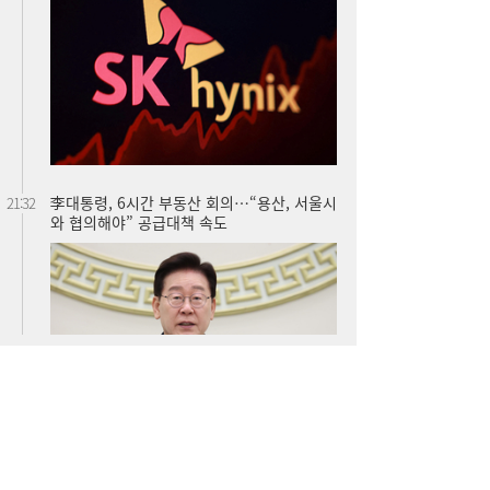
李대통령, 6시간 부동산 회의…“용산, 서울시
21:32
와 협의해야” 공급대책 속도
서울시 “정비사업 31만가구 착공해도 이주대
21:01
란 없다”…정부에 규제완화 촉구