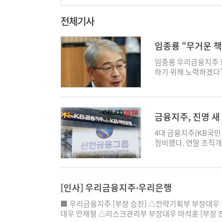
전체기사
임종룡 “무거운 
임종룡 우리금융지주 
하기 위해 노력하겠다"
은 우리금융지주 임원
입장문을 통해 “무거운
가 우리금융 차기 회장
느끼고 있다"며 “아직
금융지주, 진영 새
계획을 보다 정교하게 
선 임 회장은 현재 추
4대 금융지주(KB국민
트'를 차질 없이 한층
정비했다. 연말 조직
보험업 진출을 통해 
전면에 내세우고 있지만
룹으로 발전시켜 나가
다. 28일 금융권에 따
AX 거버넌스 확립, A
도 정기 조직개편 내
은 “이와 같은 방향을
보호체계 강화를 가장
[인사] 우리금융지주·우리은행
도인 소비자 보호, 내
보보호 조직을 최전방
다. 박경현 기자 pearl
로 이동하는 한편 본부
■ 우리금융지주 [부장 승진] △전략기획부 부장대
가 아닌 그룹 차원의 
대우 안재형 △리스크관리부 부장대우 마석훈 [부장 