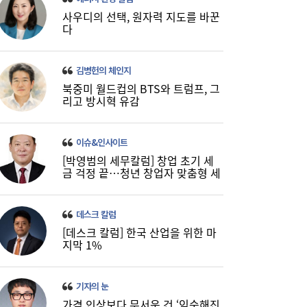
사상 최대 실적 이어가는 SK하이닉스…분기
19:32
사우디의 선택, 원자력 지도를 바꾼
배당 375원
다
김병헌의 체인지
북중미 월드컵의 BTS와 트럼프, 그
리고 방시혁 유감
이슈&인사이트
[박영범의 세무칼럼] 창업 초기 세
금 걱정 끝…청년 창업자 맞춤형 세
정 지원 확대
데스크 칼럼
[데스크 칼럼] 한국 산업을 위한 마
지막 1%
기자의 눈
가격 인상보다 무서운 건 ‘익숙해진