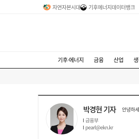
자연자본시대
기후에너지데이터뱅크
기후·에너지
금융
산업
생
박경현 기자
안녕하세
금융부
pearl@ekn.kr