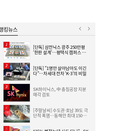
랭킹뉴스
[단독] 삼전닉스 광주 250만평
[
TS, 제주공항에서 교통안전·항공보안 캠페
20:59
‘한판 설계’…평택식 캠퍼스 들
인…‘오늘도 무사고’
어선다
[단독] “1명만 살아남아도 이긴
[
다”…차세대 전차 ‘K-3’의 비밀
격
SK하이닉스, 中 충칭공장 지분
한
매각 검토
기
[주말날씨] 수도권·호남 39도 극
단적 폭염…동해안 최대 150㎜
즈
폭우 비상
SK하이닉스 54조 베팅…용인엔 D램, 청주는
19:38