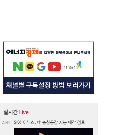
美 하원, 한국 정통망법 개정에 공식 항의…
06:00
방미통위 “차별 아니다” 반박
SK하이닉스, 中 충칭공장 지분 매각 검토
23:44
실시간
Live