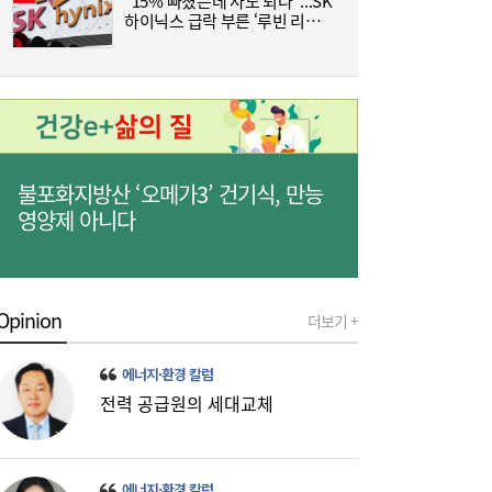
“15% 빠졌는데 사도 되나”...SK
낸드
하이닉스 급락 부른 ‘루빈 리스
분
크’
불포화지방산 ‘오메가3’ 건기식, 만능
영양제 아니다
롯데케미칼, 2분기 흑자 전환…첨단소재·정
19:35
밀화학 ‘쌍끌이’
Opinion
더보기 +
에너지·환경 칼럼
전력 공급원의 세대교체
에너지·환경 칼럼