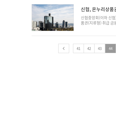
시한 평균수준으로, 
지원 역량을 집중적으로
는 국회예산정책처가 전
동 이상표 △대치동 김동환 △동자동 하은경 △등촌역
'성장금융추진본부'를 
험계약이 실제로 갱신
높이고 장기 성장 기반
로 올해 하반기 보다는
방배본동 장재홍 △방배역 김영미 △방이동 옥진형 
계를 바탕으로 생산적 
신협, 온누리상품
을 확인할 수 있다. 업
적인 대응체계를 구축
대출 총량 증가율을 명
이민숙 △선릉역 김종학 △숭실대역 권혁민 △시흥동
도 적극 추진할 계획이
대”
전체 가입자의 보험료
로 강화해 나가겠다"고 말
한·하나·우리·NH농협은
신월동 두애희 △아현역 이보광 △압구정역 박수진 
신협중앙회(이하 신협)
위해 올해 하반기 소
진료와 이에 따른 실손
수준으로 목표를 제출했고
김성순 △원효로 김원근 △은평뉴타운 김현정 △을지
품권(지류형) 취급 금
선제적으로 신설한데 
은 비급여 항목은 많
으로 더 내렸다. 은행
이윤창 △전농동 김태희 △청구역 송혜정 △코엑스 
는 디지털 전환이 가
용금융 정책을 속도감 
통제가 어렵다는 특징이
수준을 제시했다는 평
△합정동 이호남 △혜화동 이은아 △효자동 황운영 
접근성을 현장에서 꾸
략과 AI·디지털혁신의
국 전체 가입자의 보험
집중하기 위한 처사라는
김보애 △구월동 김민소 △연수동 양영옥 △인천논현
신협은 정부의 전통시
침이다. KB국민은행은
현대해상·KB손보·메리
에서 은행들의 가계대출
운 △산본 조명래 △삼성디지털시티 송재현 △서수원
현장 중심 활동을 전개
사적으로 확산될 수 있
으로 작년 동기 대비 
행의) 영업 행태는 주
성남하이테크 최계승 △수원역 허양무 △위례 유영희
41
이벤트(1월 22일~2
42
43
44
이터와 연계된 경영전략
증 제도를 강화하는 한
이자를 먹는 것이 주축
△탄현 김한규 △토평 김태원 △평촌비산동 송주환 
상품권 관련 각종 프로
름에 선제적으로 대비
1·2세대 상품 재매입
출 절벽' 현상이 이어
운 김민선 △대덕특구 김태진 △대전중앙 민경식 △
특히 카드·모바일형 온
경에 대응하고 새롭게 
장 보험료 인상률이 유
해 늘어난 가계대출(정
황태희 △메트로시티 이정훈 △부산부평동 박미정 △
율은 5%에 그치는 상
영모델 개편과 디지털
세대 전환율에 달려있는
량 밑돌면서 대출시장에
영 △화명동 김미영 △공업탑 박웅복 △울산동평 김
취약계층이 상품권 이
한다. KB국민은행은 
환을 기대하기 어렵기 
도 611조886억원으
장호권 △범어동 박계옥 △칠곡 최진용 △구미 이현철
와 맞춤형 설명을 병행
에서 접근성·편의성을 
증·비급여에 대한 관리
구입을 위한 주택담보
천 안규상 △부동산금융디지털센터 전종호 △강남글로
상공인 매출 확대라는
대면 채널에서는 영업
만, 비급여 진료가 필
부분 축소했다. 이런
센터 RM지점장 △광화문BIZ프라임센터 조용택 △남
신용관리본부장은 “이번
의 영업점에서 다양한
자기부담률 인상으로 
시켜 신용대출에 의존하
△반월/시화BIZ프라임센터 김진수 △판교BIZ프라임
서도 소상공인과 서민
다. 또한 영업점 지원
인하 효과가 큰 5세대
연 소득의 100% 이
프라임센터 최문석 △창원/녹산BIZ프라임센터 김명섭
아우르는 포용금융 실천에
남, 강북, 수도권, 
적으로 1·2세대 상품
이용할 수 있다. 18일
남부기업영업본부 박종현 △남부기업영업본부 신창
의 영업 지원을 바탕으
품에 가입한 뒤 실손
억원 늘었다. 3개월 
△생산적금융기업영업본부 김동혁 △생산적금융기업
대면 중심으로 금융생
따로 보완해야 하는 점
기존 차주들이 내년 
부 윤준호 △종로기업영업본부 구광희 △중앙기업영업
강화하기 위해 'UI·
개편에 적극 나서겠단 
다. 이미 지난 7월 
영업전략부장 김광연 △개인상품마케팅부장 홍상욱 