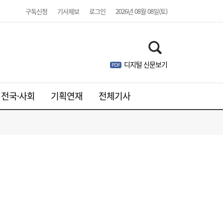
로크 온라인’
구독신청
기사제보
로그인
2026년 08월 08일(토)
디지털 신문보기
전국·사회
기획연재
전체기사
[현장] “청소년은 미래 아닌 현재 세대”…기
06:56
후위기·물 해법 제시한 18개국 청소년들