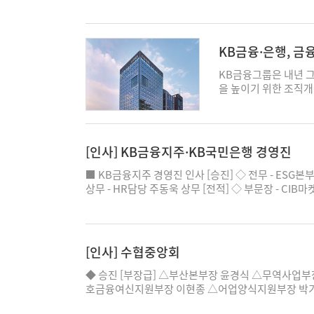
해서는 그룹의 전략적 
△전략기획부 부장대우 이형민 ■ 우리은행 [소속장
을 유기적으로 연계하고
터 홍현진 △연세금융센터 오경희 △잠실역금융센터 
마켓부문은 그룹 내 C
가양동 윤기림 △매경미디어 김태환 △면목동 이선주
장이 맡는다. 핵심 계
촌동 박태숙 △우장산역 박현숙 △장위동 김환근 △
KB금융·은행, 
부'를 신설해 여신 관
작전역 권태영 △경기초월역 신승민 △광명 장용원 △
디지털 부문은 그룹의 
탄사랑 정구열 △동탄테크노밸리 조익 △모란역 윤주
KB금융그룹은 내년 그룹 
을 담당하는 'AI·DT
시흥 강태욱 △심곡동 박정규 △역곡 김경선 △원당
을 높이기 위한 조직개
전환 임무를 수행하는
민 △화성봉담 황현민 △아산테크노밸리 김현진 △충
러다임 변화, 사회적 역
다. 신한금융지주 역시
△울산북 임의섭 △마산 김은희 △LH진주혁신도시 
맞아 4가지 방향성 아
그룹 내 개인솔루션부
주송천동 김미선 △광화문글로벌투자WON센터 조항래 ◆ 
호체계 강화 △생산적
심 조직 전환을 단계
W 도곡 차지훈 △TWO CHAIRS W 압구정 홍수정 △T
지·가치 극대화다. 먼
[인사] KB금융지주·KB국민은행 경영진
이노베이션그룹을 통합해
△TCE강남센터 민경진 △TWO CHAIRS W 판교 한수
서 금융회사 신뢰의 
업, 땡겨요·헤이영 등
△강남BIZ프라임센터 이예영 △강남BIZ프라임센터
IT부문에서 준법감시인
■ KB금융지주 경영진 인사 [승진] ◇ 전무 - ESG본
평가와 채널 운영 거
임센터 정재호 △남동/송도BIZ프라임센터 김민재 △
호 조직의 위상을 높이
상무 - HR담당 주동욱 상무 [전적] ◇ 부문장 - CI
력을 강화하는 동시에
판교BIZ프라임센터 신정민 △화성/평택BIZ프라임센
스 과제로 다룰 예정이
당 조영서 부사장 (前 KB국민은행 AI·DT추진그룹대
혁신을 총괄하는 '미래
라임센터 여운재 △청주/천안BIZ프라임센터 김송수 
고 및 최신의 정보보안
룹대표 부행장) ◇ 상무 - 보험담당 윤희승 상무 (前 
을 점검하고 변화 과제
△호남BIZ프라임센터 이관희 ◆ BIZ프라임센터 기
두 번째로 생산적 금융
문장, WM·SME부문장 이재근 부문장 - 미래전략부문
두고 '생산·포용금융부
유정남 ◆ 기업영업본부 지점장 △생산적금융기업
적 금융 활성화를 위한
장 서영기 전무 - 리스크관리담당 염홍선 전무 - 경영연
[인사] 수협중앙회
'신한 K-성장! K-금
부 윤만희 △태평로기업영업본부 권준안 ◆ 본부부
으로 연계함으로써 그룹
비자보호담당 박선현 (은행 겸직) - 브랜드담당 박진영 (
취약계층에 대한 지원
김기주 △자금시장영업부장 정경봉 △증권운용부장 
융의 강점인 인프라금
상원 (은행 겸직) - 금융AI2센터장 이경종 (은행 겸
◆ 승진 [부장급] △부산본부장 윤경식 △무역사업
년 투자 중심의 생산적
인상품마케팅부 이영 △투자금융부 김성진 △글로벌
을 가속화한다. CIB
(은행 겸직) - 그룹아키텍처센터장 최병하 (은행 겸직
호금융여신지원부장 이현종 △어업양식지원부장 박기
해 기존 시너지부문 산
△수신외환개발부 한경철 △여신개발부 남경범 △여
이사인 김성현 부문장이
부행장 - 기관영업그룹 김영일 부행장 - 기업고객그룹
영 [팀장급] △홍보부 미디어홍보팀장 박성환 △공
개편해 새롭게 신설된 
△중기업심사부 안미현 △홍보실 손경운 △재무기획
융추진본부'를 신설하고