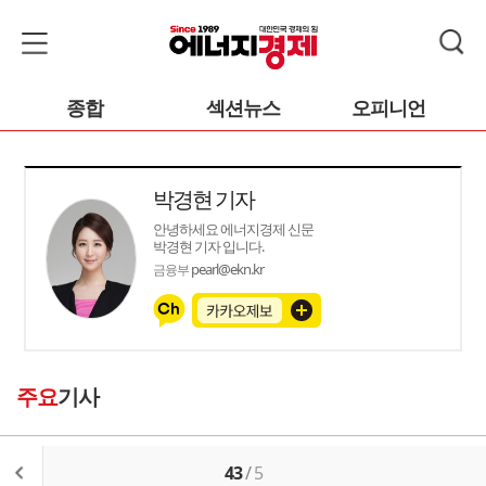
종합
섹션뉴스
오피니언
박경현 기자
안녕하세요 에너지경제 신문
박경현 기자 입니다.
pearl@ekn.kr
금융부
주요
기사
43
/
5