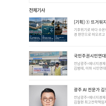
전체기사
[기획] ① 뜨거워
기후위기로 바다 수온
경 현안으로 떠오르고
건설을 계기로 온배수
하지만 국내에는 반세
다. 에너지경제신문은 
허점을 3회에 걸쳐 짚어본다. 전남광주=에너지경제신문 문승용 기
국민주권시민연대 
에 추진 중인 LNG복
·특검 요구” 이중
경단체와 어민들은 발
전남광주=에너지경제
다고 주장하는 반면 사
김범태, 이하 시민연대
다. 논란의 중심은 한
해 전남광주특별시장 
에서 발생하는 열을 식
진상 규명을 촉구했다
방류하는 관류냉각 방
진행된 전남광주특별시장
가 해양생태계에 미칠
제공 의혹, 여론조사 
광주 AI 전문가 
7~8도 높은 상태로 
는 이에 대해 사실상 
예정인 것으로 알려졌
리위원회 투표용지 부
전남광주=에너지경제신
서 추진되는 LNG복합
론하고 있다"며 “국
김철현 최고전략책임자
이 단체는 총 설비용량