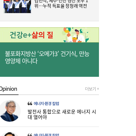
김민석, 제주·인천 경선 모두 1
‘
위…누적 득표율 정청래 역전
K
홍소영 병무청장 “男 면제 연령 ‘43세 상향’
11:04
포함 전방위 징집률↑…여성 징병, 검토 안
해”
불포화지방산 ‘오메가3’ 건기식, 만능
영양제 아니다
Opinion
더보기 +
에너지·환경 칼럼
발전사 통합으로 새로운 에너지 시
대 열어야
에너지·환경 칼럼