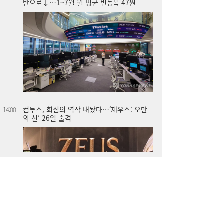
컴투스, 회심의 역작 내놨다…‘제우스: 오만
14:00
의 신’ 26일 출격
“날아라 필랑트여”…세단을 닮은 하이브리드
12:11
SUV의 정답