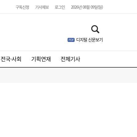
구독신청
기사제보
로그인
2026년 08월 09일(일)
디지털 신문보기
전국·사회
기획연재
전체기사
‘파죽지세’ 김민석, 강원·TK도 삼켰다…정청
19:24
래와 누적 격차 1.48%p ‘초박빙’