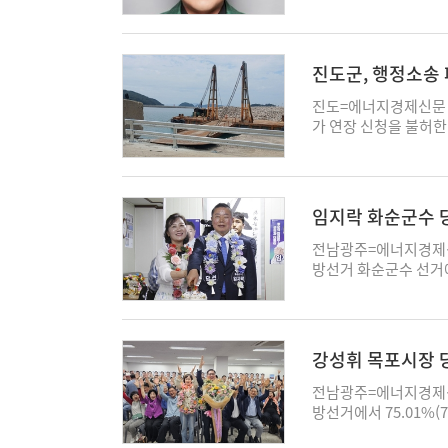
의 뿌리인 호남에서 제
촉됐다. 농촌진흥청 국
전력수급 상황을 감안할
습은 전형적인 내로남불
원)으로 위촉하고 202
출이 증가하면 이미 
주시당 등 도심에서 '
맡기기로 했다고 밝혔
가 부담을 줄 수 있다
당 차원의 조사와 재심
구개발에 접목하기 위해
진도군, 행정소송 
는 적조와 고수온 현상
민연대는 “민주당 지
기술 자문 등을 수행하
파괴와 어족자원 감소
특별시장 경선 의혹 역
서 주목받는 부분은 김
진도=에너지경제신문 
반폐쇄성 해역 특성을 
주권을 말하면서 당원
장에서 활용되는 '간호과
가 연장 신청을 불허한
순환이 원활하지 않을
다르지 않다"고 지적했
을 연구해 왔다. 단순
이 판결에 불복하지 
질 수 있다는 설명이다
출범시키는 중대한 시
검하고 오류 발생 시 
지하고 있는 것으로 알
진하고 있으며 법적 기
운영의 정당성과 추진 
이 핵심이다. 그는 “
적 분쟁 가능성도 제기
단순히 지역 발전소 
은 단순한 지방자치단
의 정확성과 활용성을
정부는 A건설이 진도
임지락 화순군수 
라는 점에서 주목받고 
에서 제기된 의혹들이
대하기 어렵다"는 입장
소송에서 원고 승소 판
현실화되고 있기 때문이다
불신을 증폭시킬 가능
마트팜과 시설원예 등
정됐다. 재판부는 판
전남광주=에너지경제신
광주특별시장 경선 전
와 결측값(Missing
도 항만 관리·운영에 
방선거 화순군수 선거
조사 결과 공개 △재발
한 기록 체계 등으로 
진도군이 관련 기준에 
원회 개표 결과 임 당선
에 '신세계 복합쇼핑몰
때문이다. 국립농업과학
연장 신청을 불허한 
차로 따돌리고 당선을 
근 신세계그룹과 스타벅
고도화에 기여할 것으로
청은 판결 취지에 따라
구가 반영된 결과라는 
치사 사건을 연상시키는
델과 농업 데이터의 연계
속 행정절차에 관심이 
경쟁자들을 제치고 후
강성휘 목포시장 당
의와 인권의 가치를 상
역할도 수행할 예정이다
다고 주장하고 있다. 
상대 후보 측의 금품 
용진 회장이 뒤늦게 
설팅 전문위원과 농림
관계기관 협의가 필요
당선인은 관련 의혹을 
전남광주=에너지경제신
할 수 있는 책임 조치
래농업 자문위원 등을
절차가 필요하다는 판단
까지 단행하며 강경 대
방선거에서 75.01%
기업이 광주 도심 한복
남대학교 대학원 환경에
서 업체 측에는 6개월
으로 전개됐지만, 최
포시정을 이끌게 됐다.
정서를 무시하는 처사
연구하고 있다. 김철현
단에 따른 피해를 우려