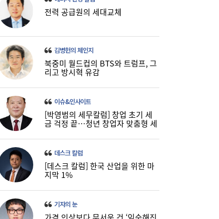
전력 공급원의 세대교체
나란히 대출 키웠지만…희비 갈린 ‘카뱅·케
10:26
뱅’, 비이자 동력 승부수
김병헌의 체인지
북중미 월드컵의 BTS와 트럼프, 그
리고 방시혁 유감
이슈&인사이트
‘흥국·한화·한투’ 3파전...KDB생명 매각,
10:21
[박영범의 세무칼럼] 창업 초기 세
5000억 간극 좁힐까
금 걱정 끝…청년 창업자 맞춤형 세
정 지원 확대
데스크 칼럼
[데스크 칼럼] 한국 산업을 위한 마
지막 1%
기자의 눈
가격 인상보다 무서운 건 ‘익숙해진