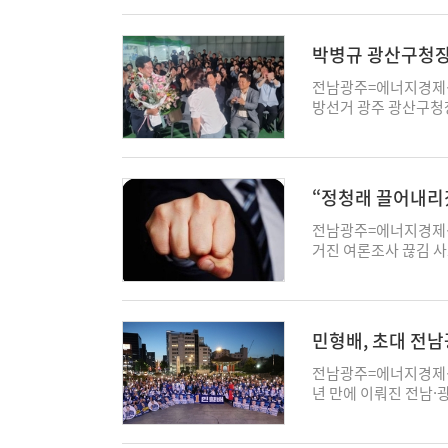
로 군민들은 네거티브 
해 온 정치인의 삶이 
하는 행정기관이 아니라
으로 정리되지 못한 분
모 대표는 진도군에 제
를 준 것으로 해석된
강 당선인은 1987년
다"며 “신세계 측의 
데이터 기반이 중요하
아 조업하고 있으나 본
특별위원회 등에서 활동
시작했다. 이후 목포시
신축공사 중단을 검토해
박병규 광산구청장
이 생산성을 좌우하는 
로 정상적인 사업 운영
정활동과 젊은 리더십
며 지역 현안과 복지,
의 역사 왜곡은 본질
더욱 커지고 있다"며 
은 한시적 사용허가만 
왔다. 화순은 현재 인
당선된 이후 줄곧 지역
전남광주=에너지경제신
별시장 경선 진상규명과
장의 경쟁력을 높이는 데
하고 있다. 반면 진도
인 과제에 직면해 있
거에서 강점으로 작용했
방선거 광주 광산구청장
향인 부산 시민사회와도
는 입장인 것으로 알려
라와 광주 생활권이라는
하며 침체된 지역경제 
민선 9기 광산구정을 
지난 4월부터 전남광
지지 않고 있는 배경과
다. 임 당선인은 선거
해상풍력과 친환경 에너
4년간 추진해 온 주민
주 도심 집회를 이어왔
계 관계자는 “행정청이
화, 바이오·의료산업 육
장 기반을 다시 구축하
으로 추진할 수 있는 
장문을 발표하는 등 정
한지에 대해서는 법리적
남 통합 논의와 지방주
제 침체, 원도심 공동
구이자 첨단산업단지와
승용 기자 symnews@
“정청래 끌어내리
행정처분 과정에 어떻게
다. 또한 군민 참여를
산업 등 새로운 성장동
다. 최근에는 광주·전
symnews@ekn.kr
나
제시했다. 군수실 개방
이 쏠리고 있다. 강 
면서 광주 서남권 발전
전남광주=에너지경제신
신을 추진하겠다는 구상
목포를 다시 뛰게 하
참여를 기반으로 한 자
거진 여론조사 끊김 
아니라 더 나은 화순을
시민이 체감할 수 있는
는 주민자치 모델과 복지
민주당 통합시장 경선에
농업의 어려움 등 화순
함께 목포의 희망과 어
책, 청년 지원 사업 
대표의 퇴진 운동을 선
다. 이어 “광역교통망
포의 미래를 여는 데 
른바 '무소음 경청소통
후 6시 자신의 페이스
군민과 함께하는 열린 
정 경험과 폭넓은 지
과 직접 만나 의견을 
서 바로 이 시각부터 
민형배, 초대 전
닌 모든 군민의 군수
다. 침체된 지역경제 
당선인은 선거 기간 동
혔다. 이어 “이번 선
만큼 임 당선인이 공약
포시정의 핵심 과제로 꼽
구정 운영의 출발점으로
리 호남인은 철저히 외
전남광주=에너지경제신
정책 등을 얼마나 실질
대와 생활밀착형 행정이
우롱한 정청래 당대표는
년 만에 이뤄진 전남·
될 것으로 전망하고 있다
되는 상황에서 광산구
관하지 않겠다"고 강
배 후보가 초대 전남
단, 미래차산업 기반을
될 수 있도록 민주당 
통합과 새로운 광역행
받고 있다. 박 당선인