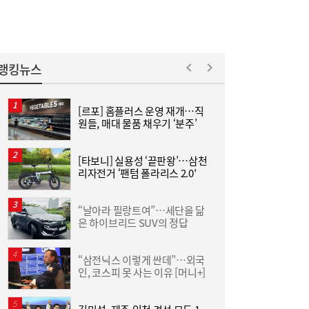
랭킹뉴스
[르포] 홈플러스 운영 재개…직
“
원들, 매대 물품 채우기 ‘분주’
라
통
“삼전닉스 이렇게 싼데”…외국인, 코스피 못
12:05
[타보니] 실용성 ‘끝판왕’…삼천
홍
사는 이유 [머니+]
리자전거 ‘팬텀 폴라리스 2.0’
‘
↑
“날아라 필랑트여”…세단을 닮
은 하이브리드 SUV의 정답
이
“삼전닉스 이렇게 싼데”…외국
‘
인, 코스피 못 사는 이유 [머니+]
생