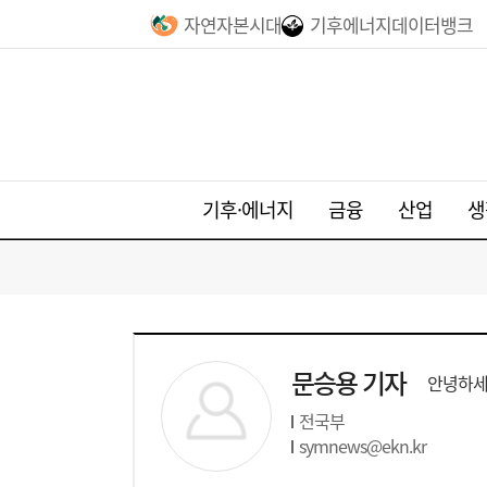
자연자본시대
기후에너지데이터뱅크
기후·에너지
금융
산업
생
문승용 기자
안녕하세
전국부
symnews@ekn.kr