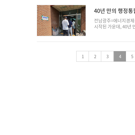
번 발언은 전남광주통합
모았다. 민 당선자는 선
으로 육성하겠다는 비
조사 끊김 사고'와 무
남 공동번영의 출발점'
40년 만의 행정통
는 정책 실험 단계를 
여론조사 과정에서 다
에서도 '전남광주 시민
표 이모저모]
리 창출과 지역경제 활
불거졌다. 김 지사 측
전략을 제안했다. 특히 
전남광주=에너지경제신
만들어내는 것이 민선 
문제를 제기해 왔지만 
재생에너지를 결합한 
시작된 가운데, 40년
통해 “주민들의 선택에
개 석상에서 정청래 
등을 대표 공약으로 
설렘보다는 냉랭한 민심
참여와 협력을 구정의 
는 수준에 머물러 왔다
던 민주당 경선에서 민
남이 행정통합을 이룬
다. 이어 “주민의 목
동을 선언하면서 그동
치며 쌓은 지방행정과
정작 유권자들의 체감 
만들어 대한민국 지방
다. 정치권 안팎에서는
후보를 제치고 최종 후
투표소에는 이른 아침
symnews@ekn.kr
민심과 당 지도부 사이
민주권정부를 확실히 
1
2
표장을 찾은 시민들 사
3
4
5
실제로 전북에서도 정
기간에는 광주와 전남 
응도 적지 않았다. 광
출마한 김관영 후보 측
시작으로 해남, 진도, 
변화가 시작됐는데 후
공정 경선과 지도부 개
방문하며 시장과 골목상
다"며 “결국 정당만 
불만을 표시해 왔다. 
했다. 선거운동 초반 
에서 음식점을 운영하
정청래 지도부의 오만한
역 곳곳을 훑었다. 특
넘쳐나지만 정작 상인들
당 지지율 하락과 관련
창출을 주요 화두로 내
기를 극복하고 지역에 
고 주장한 바 있다. 
양·여수 등 동부권에서
다"고 말했다. 청년층
사와 김관영 전북지사
는 농수산업 경쟁력 강
생은 “후보자 토론회
면 위로 떠오르고 있
놓았다. 출구조사 결과
다"며 “청년 일자리와
발적으로 제기된 만큼 
전남이 40년 만에 원상
다"고 말했다. 또 다
격화될 수 있다는 전망
다"며 “전남광주가 새
는 인식이 강하다 보니
민심의 불만이 선거를
러분이 바로 주인공"이
거진 더불어민주당 후보
내부 갈등이 예상보다 
민들이 현저히 줄었다.