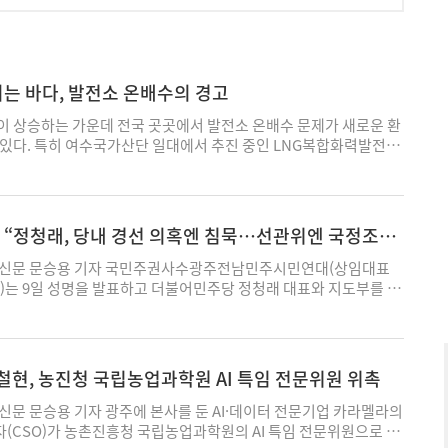
지는 바다, 발전소 온배수의 경고
이 상승하는 가운데 전국 곳곳에서 발전소 온배수 문제가 새로운 환
 있다. 특히 여수국가산단 일대에서 추진 중인 LNG복합화력발전소
가 해양생태계와 어업에 미치는 영향에 대한 우려가 커지고 있다.
기 넘게 발전소 온배수를 직접 규제하는 법적 기준조차 없는 실정이
여수 LNG발전소 논란을 계기로 전국 온배수 문제의 실태와 제도적
자 전남 여수국가산단
“정청래, 당내 경선 의혹엔 침묵…선관위엔 국정조사
합화력발전소를 둘러싸고 해양생태계 훼손 우려가 확산되고 있다. 환
잣대 규탄
전소에서 배출되는 온배수가 바다 생태계에 심각한 영향을 줄 수 있
신문 문승용 기자 국민주권사수광주전남민주시민연대(상임대표
업자는 기술적 문제는 없다는 입장을 보이고 있어 갈등이 커지고 있
)는 9일 성명을 발표하고 더불어민주당 정청래 대표와 지도부를 향
국동서발전이 추진 중인 신호남 LNG발전소다. 발전소는 발전 과정
후보 경선 과정에서 제기된 각종 부정 의혹에 대한 철저한 재조사와
히기 위해 대량의 해수를 끌어와 냉각수로 사용한 뒤 다시 바다로
. 시민연대는 이날 입장문에서 “민주주의의 성지인 광주·전남에서
식을 채택할 계획이다. 환경단체들은 이 과정에서 배출되는 온배수
 경선 과정에서 권리당원 모집 논란, 불법 조직 동원 의혹, 금품
 영향을 우려하고 있다. 일반적으로 발전소 온배수는 주변 해역보다
왜곡 논란 등 각종 의혹이 선거 기간 내내 제기됐지만 민주당 지도부
김철현, 농진청 국립농업과학원 AI 특임 전문위원 위촉
방류된다. 신호남 LNG발전소 역시 초당 200톤이 넘는 해수를 사용할
침묵으로 일관했다"고 주장했다. 이어 “민주당은 최근 국회 선거관
다. 여수환경운동연합은 최근 성명을 통해 여수산단과 인근 지역에
족 사태에 대해서는 국민주권 훼손이라며 국정조사와 특검까지 거
문 문승용 기자 광주에 본사를 둔 AI·데이터 전문기업 카라멜라의
화력발전소가 모두 6기에 달한다며 사업 전면 재검토를 요구했다.
민의 표심이 왜곡됐을 가능성에는 한없이 엄격하면서도 정작 민주당
(CSO)가 농촌진흥청 국립농업과학원의 AI 특임 전문위원으로 위
이 약 2600MW에 달하는 발전시설이 추가 건설될 경우 전남지역