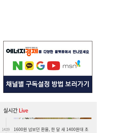
[속보] 김민석, 민주당 전당대회 강원·TK 합
18:26
산 당원 투표 승리
하반기 은행권 기관영업 승부처 열렸다…인
17:03
천시금고 수성전에 ‘이목’
실시간
Live
1600원 넘보던 환율, 한 달 새 1400원대 초
14:09
반으로↓…1~7월 월 평균 변동폭 47원