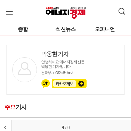
종합
섹션뉴스
오피니언
박웅현 기자
안녕하세요 에너지경제 신문
박웅현 기자 입니다.
ad0824@ekn.kr
전국부
주요
기사
3
/
0